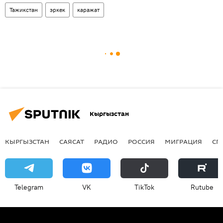
Тажикстан
эркек
каражат
Кыргызстан
КЫРГЫЗСТАН
САЯСАТ
РАДИО
РОССИЯ
МИГРАЦИЯ
СП
Telegram
VK
ТikТоk
Rutube