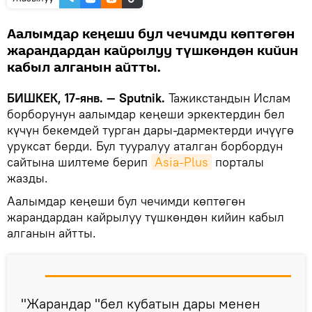
Аалымдар кеңеши бул чечимди көптөгөн
жарандардан кайрылуу түшкөндөн кийин
кабыл алганын айтты.
БИШКЕК, 17-янв. — Sputnik.
Тажикстандын Ислам
борборунун аалымдар кеңеши эркектердин бел
күчүн бекемдей турган дары-дармектерди ичүүгө
уруксат берди. Бул тууралуу аталган борбордун
сайтына шилтеме берип
Asia-Plus
порталы
жазды.
Аалымдар кеңеши бул чечимди көптөгөн
жарандардан кайрылуу түшкөндөн кийин кабыл
алганын айтты.
"Жарандар "бел кубатын дары менен