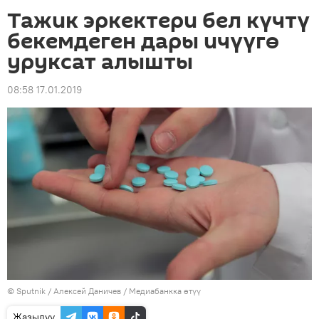
Тажик эркектери бел күчтү
бекемдеген дары ичүүгө
уруксат алышты
08:58 17.01.2019
©
Sputnik
/ Алексей Даничев
/
Медиабанкка өтүү
Жазылуу