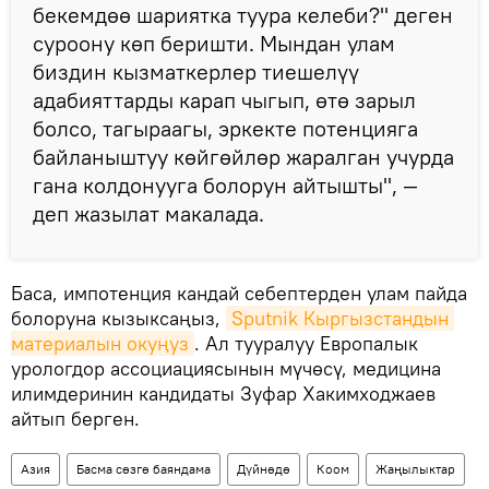
бекемдөө шариятка туура келеби?" деген
суроону көп беришти. Мындан улам
биздин кызматкерлер тиешелүү
адабияттарды карап чыгып, өтө зарыл
болсо, тагыраагы, эркекте потенцияга
байланыштуу көйгөйлөр жаралган учурда
гана колдонууга болорун айтышты", —
деп жазылат макалада.
Баса, импотенция кандай себептерден улам пайда
болоруна кызыксаңыз,
Sputnik Кыргызстандын 
материалын окуңуз
. Ал тууралуу Европалык
урологдор ассоциациясынын мүчөсү, медицина
илимдеринин кандидаты Зуфар Хакимходжаев
айтып берген.
Азия
Басма сөзгө баяндама
Дүйнөдө
Коом
Жаңылыктар