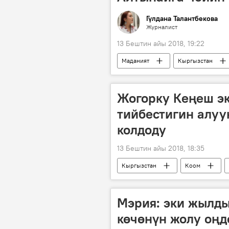
Гүлдана Талантбекова
Журналист
13 Бештин айы 2018, 19:22
Маданият
Кыргызстан
Манас Ниязов
Бусурманкул
балбан
той
ММА
Жогорку Кеңеш эк
тийбестигин алуу
колдоду
13 Бештин айы 2018, 18:35
Кыргызстан
Коом
Курманкул Зулушев
Жогорк
Мэрия: эки жылды
көчөнүн жолу оңд