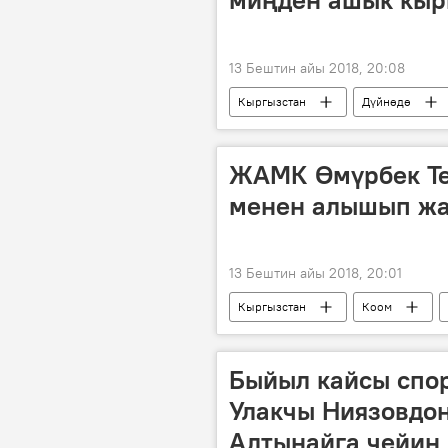
13 Бештин айы 2018, 20:08
Кыргызстан
Дүйнөдө
каттоо
Россия
ЖАМК Өмүрбек Те
менен алышып жа
13 Бештин айы 2018, 20:01
Кыргызстан
Коом
оорукана
диагноз
Быйыл кайсы спор
Улакчы Ниязовдон
Алтынайга чейин