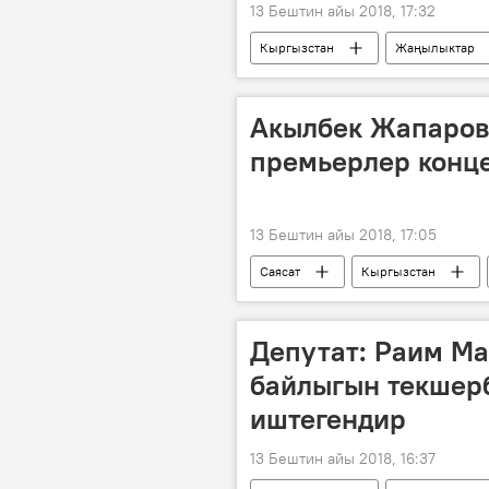
13 Бештин айы 2018, 17:32
Кыргызстан
Жаңылыктар
Азимкан Жусубалиев
Жамши
Акылбек Жапаров:
премьерлер конце
13 Бештин айы 2018, 17:05
Саясат
Кыргызстан
Курманкул Зулушев
Жогорк
Депутат: Раим М
байлыгын текшерб
иштегендир
13 Бештин айы 2018, 16:37