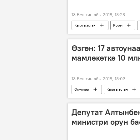
13 Бештин айы 2018, 18:23
Кыргызстан
Коом
көчө
Өзгөн: 17 автоун
мамлекетке 10 мл
13 Бештин айы 2018, 18:03
Окуялар
Кыргызстан
Мамлекеттик каттоо кызматы
Депутат Алтынбек
министри орун ба