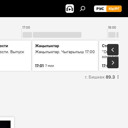
РУС
КЫРГ
17:00
18:00
ости
Жаңылыктар
Стоп кадр
ости. Выпуск
Жаңылыктар. Чыгарылыш 17:00
"Окен ава" —
комедиясы
17:01
17:08
7 мин
34 мин
г. Бишкек
89.3