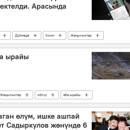
ектелди. Арасында
Дүйнөдө
Коом
Жаңылыктар
Шавкат Мирзиёев
Instagram
рейтинг
ба ырайы
Жаңылыктар
облус
аба ырайы
аган өлүм, ишке ашпай
ет Садыркулов жөнүндө 6