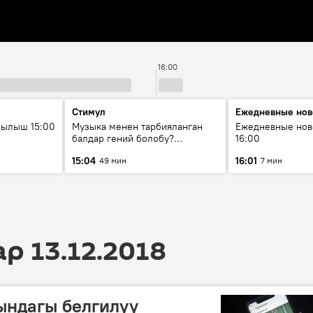
16:00
Стимул
Ежедневные нов
рылыш 15:00
Музыка менен тарбияланган
Ежедневные нов
балдар гений болобу?
16:00
Кыргыздын жашоосунда
15:04
16:01
49 мин
7 мин
музыканын орду
 13.12.2018
ындагы белгилүү