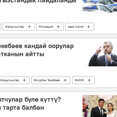
Жаңылыктар
Миграция
кара тизме
кебаев кандай оорулар
тканын айтты
Жаңылыктар
Өмүрбек Текебаев
ЖАМК
оору
тчулар бүлө күттү?
 тарта балбан