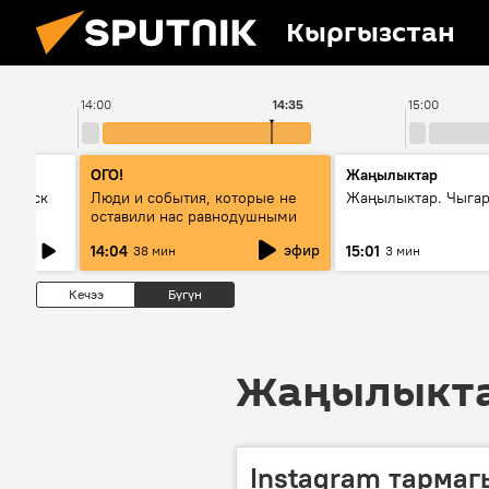
Кыргызстан
14:00
14:35
15:00
ОГО!
Жаңылыктар
Выпуск
Люди и события, которые не
Жаңылыктар. Чыга
оставили нас равнодушными
эфир
14:04
15:01
38 мин
3 мин
Кечээ
Бүгүн
Жаңылыктар
Instagram тармаг