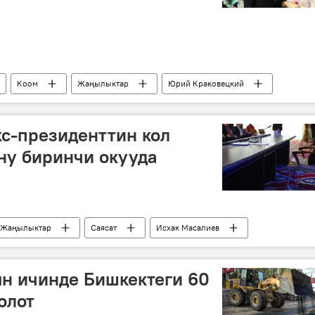
Коом
Жаңылыктар
Юрий Краковецкий
 Абдибаит уулу
дзюдо
бойдок
үйлөнүү
Спорт
с-президенттин кол
ну биринчи окууда
Жаңылыктар
Саясат
Исхак Масалиев
у Кеңеш
президент
н ичинде Бишкектеги 60
олот