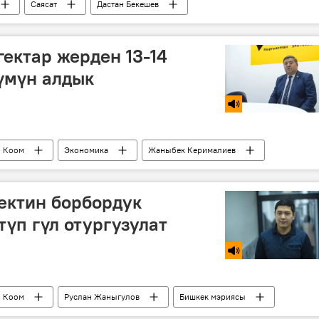
Саясат
Дастан Бекешев
ык
текшерүү
гектар жерден 13-14
үмүн алдык
Коом
Экономика
Жаныбек Керималиев
м
ектин борбордук
түп гүл отургузулат
Коом
Руслан Жаныгулов
Бишкек мэриясы
ык