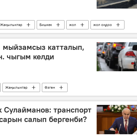
Жаңылыктар
Бишкек
жол
жол оңдоо
аа мыйзамсыз катталып,
н. чыгым келди
Жаңылыктар
Өзгөн
кылмыш
чыгым
унаа
 Сулайманов: транспорт
сарын салып бергенби?