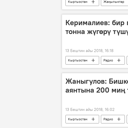
Кыргызстан
Жаңылыктар
Райымбек Матраимов
байл
Керималиев: бир 
тонна жүгөрү түш
13 Бештин айы 2018, 16:18
Кыргызстан
Радио
тоют
жүгөрү
түшү
Жаныгулов: Бишк
аянтына 200 миң 
13 Бештин айы 2018, 16:02
Кыргызстан
Радио
аянт
дизайн
гүлаз