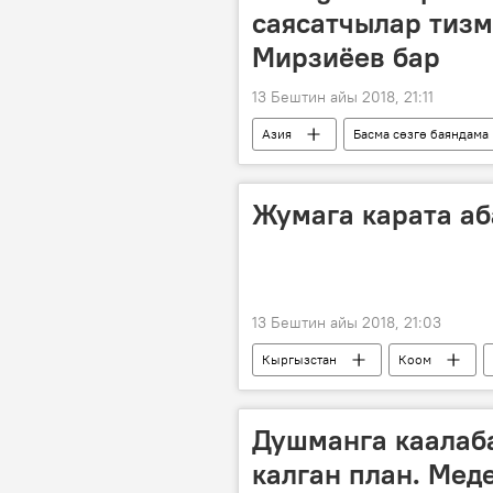
саясатчылар тизм
Мирзиёев бар
13 Бештин айы 2018, 21:11
Азия
Басма сөзгө баяндама
Саясат
Өзбекстан
миллион
колдонуучу
Жумага карата а
13 Бештин айы 2018, 21:03
Кыргызстан
Коом
Душманга каалаб
калган план. Мед