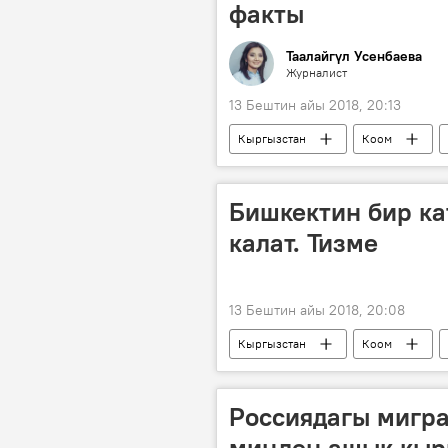
факты
Таалайгүл Усенбаева
Журналист
13 Бештин айы 2018, 20:13
Кыргызстан
Коом
Кыргыздын көркөм өнөрү, белгилүү
өлүм
ишмердүүлүк
Бишкектин бир к
калат. Тизме
13 Бештин айы 2018, 20:08
Кыргызстан
Коом
Россиядагы мигр
миңден ашык кыр