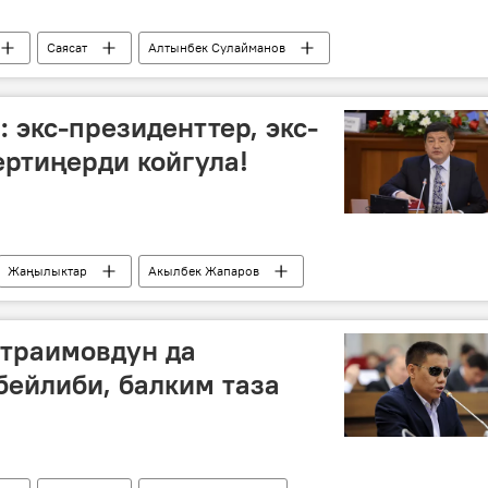
Саясат
Алтынбек Сулайманов
тбек Калилов
пара
коррупция
 экс-президенттер, экс-
ртиңерди койгула!
Жаңылыктар
Акылбек Жапаров
у Кеңеш
кол тийбестик
атраимовдун да
ейлиби, балким таза