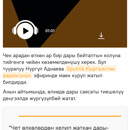
01:01
Чек арадан өткөн ар бир дары бейтаптын колуна
тийгенге чейин көзөмөлдөнүшү керек. Бул
тууралуу Нургүл Аднаева
Sputnik Кыргызстан 
радиосунун
эфиринде маек куруп жатып
билдирди.
Анын айтымында, өлкөдө дары саясаты тиешелүү
деңгээлде жүргүзүлбөй жатат.
"Чет өлкөлөрдөн келип жаткан дары-