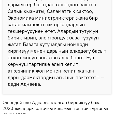
дармектер бажыдан өткөндөн баштап
Салык кызматы, Саламаттык сактоо,
Экономика министрликтери жана бир
катар мамлекеттик органдардын
текшерүүсүнөн өтөт. Алардын тутумун
бириктирип, электрондук база түзүлүп
жатат. Базага кутучадагы номерди
киргизүү менен дарынын өлкөдөгү басып
өткөн жолун аныктап алса болот. Бул
көрүнүш тартипке алып келип,
аткезчилик жол менен келип жаткан
дары-дармектердин агымын токтотот", —
деди Аднаева.
Ошондой эле Аднаева аталган бирдиктүү база
2020-жылдары алгачкы кадамын таштай турганын