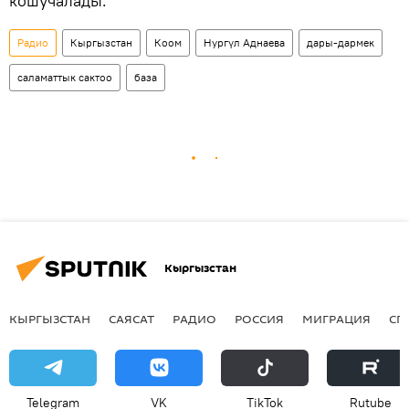
кошучалады.
Радио
Кыргызстан
Коом
Нургүл Аднаева
дары-дармек
саламаттык сактоо
база
Кыргызстан
КЫРГЫЗСТАН
САЯСАТ
РАДИО
РОССИЯ
МИГРАЦИЯ
СП
Telegram
VK
ТikТоk
Rutube