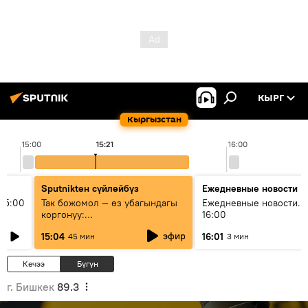
КЫРГ
Кыргызстан
15:00
15:21
16:00
Sputnikteн сүйлөйбүз
Ежедневные новости
15:00
Так божомол — өз убагындагы
Ежедневные новости. 
коргонуу:
16:00
гидрометеорологиялык кызмат
эфир
15:04
16:01
45 мин
3 мин
кантип өркүндөтүлүүдө
Кечээ
Бүгүн
г. Бишкек
89.3