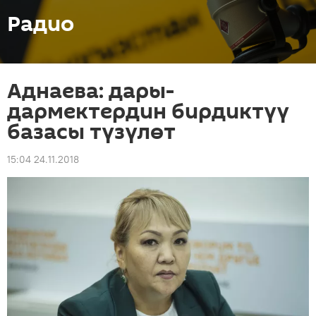
Радио
Аднаева: дары-
дармектердин бирдиктүү
базасы түзүлөт
15:04 24.11.2018