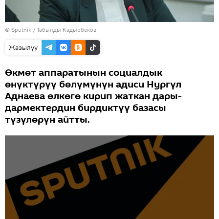
©
Sputnik / Табылды Кадырбеков
Жазылуу
Өкмөт аппаратынын социалдык
өнүктүрүү бөлүмүнүн адиси Нургүл
Аднаева өлкөгө кирип жаткан дары-
дармектердин бирдиктүү базасы
түзүлөрүн айтты.