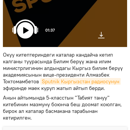
01:37
Окуу китептериндеги каталар кандайча кетип
калганы туурасында Билим берүү жана илим
министрлигинин алдындагы Кыргыз билим берүү
академиясынын вице-президенти Алмазбек
Токтомамбетов
Sputnik Кыргызстан радиосунун
эфиринде маек куруп жатып айтып берди.
Анын айтымында 5-класстын "Табият тануу"
китебинин мазмуну боюнча беш доомат коюлган,
бирок ал каталар басмакана тарабынан
кетирилген.