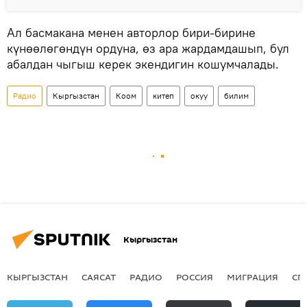
Ал басмакана менен авторлор бири-бирине
күнөөлөгөндүн ордуна, өз ара жардамдашып, бул
абалдан чыгыш керек экендигин кошумчалады.
Радио
Кыргызстан
Коом
китеп
окуу
билим
Кыргызстан
КЫРГЫЗСТАН
САЯСАТ
РАДИО
РОССИЯ
МИГРАЦИЯ
СП