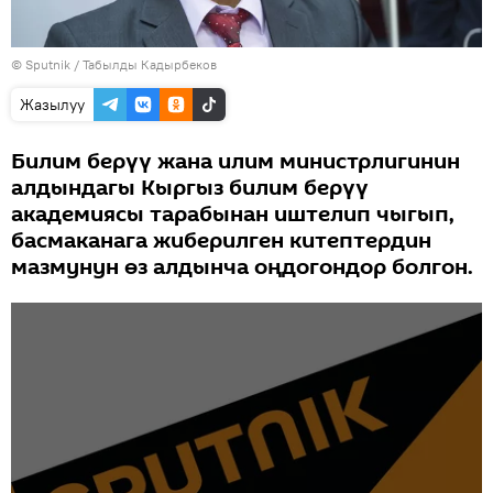
©
Sputnik / Табылды Кадырбеков
Жазылуу
Билим берүү жана илим министрлигинин
алдындагы Кыргыз билим берүү
академиясы тарабынан иштелип чыгып,
басмаканага жиберилген китептердин
мазмунун өз алдынча оңдогондор болгон.