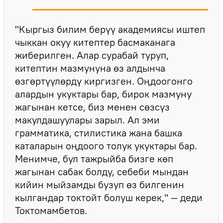
"Кыргыз билим берүү академиясы иштеп
чыккан окуу китептер басмаканага
жиберилген. Алар сурабай туруп,
китептин мазмунуна өз алдынча
өзгөртүүлөрдү киргизген. Оңдоогонго
алардын укуктары бар, бирок мазмуну
жагынан кетсе, биз менен сөзсүз
макулдашуулары зарыл. Ал эми
грамматика, стилистика жана башка
каталарын оңдоого толук укуктары бар.
Менимче, бул тажрыйба бизге көп
жагынан сабак болду, себеби мындан
кийин мыйзамды бузуп өз билгенин
кылгандар токтойт болуш керек," — деди
Токтомамбетов.