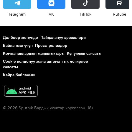
Telegram
VK
ТikТоk
Rutube
Долбоор жөнүндө
Пайдалануу эрежелери
Байланыш үчүн
Пресс-релиздер
Компаниялардын жаңылыктары
Купуялык саясаты
Cookie колдонуу жана автоматтык логирлөө
саясаты
Кайра байланыш
© 2026 Sputnik Бардык укуктар корголгон. 18+