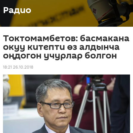
Радио
Токтомамбетов: басмакана
окуу китепти өз алдынча
оңдогон учурлар болгон
18:21 26.10.2018