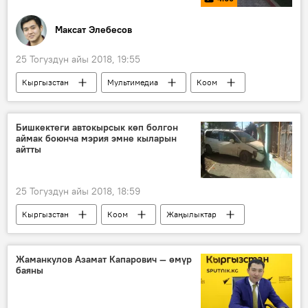
Максат Элебесов
25 Тогуздун айы 2018, 19:55
Кыргызстан
Мультимедиа
Коом
Видео
Жаңылыктар
Ош
уурулук
социалдык эксперимент
Бишкектеги автокырсык көп болгон
аймак боюнча мэрия эмне кыларын
Sputnik жүргүзгөн социалдык эксперименттер
айтты
25 Тогуздун айы 2018, 18:59
Кыргызстан
Коом
Жаңылыктар
Бишкек
Бишкек мэриясы
светофор
Жаманкулов Азамат Капарович — өмүр
баяны