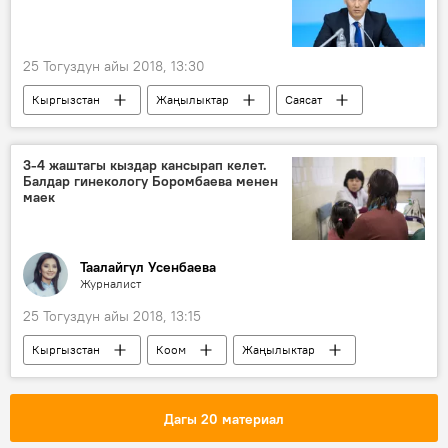
25 Тогуздун айы 2018, 13:30
Кыргызстан
Жаңылыктар
Саясат
Москва
Чыңгыз Айдарбеков
ТИМ
3-4 жаштагы кыздар кансырап келет.
Балдар гинекологу Боромбаева менен
маек
Таалайгүл Усенбаева
Журналист
25 Тогуздун айы 2018, 13:15
Кыргызстан
Коом
Жаңылыктар
балдар
маек
гинеколог
илдет
кыздар
Дагы 20 материал