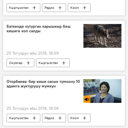
Кыргызстан
Радио
Коом
психология
бала
ийгилик
Баткенде кутурган карышкыр беш
кишиге кол салды
25 Тогуздун айы 2018, 18:09
Окуялар
Кыргызстан
Жаңылыктар
Баткен облусу
карышкыр
жабырлануучу
Оторбаева: бир киши сасык тумоону 10
адамга жуктурушу мүмкүн
25 Тогуздун айы 2018, 18:06
Кыргызстан
Радио
Коом
сасык тумоо
оору
медицина