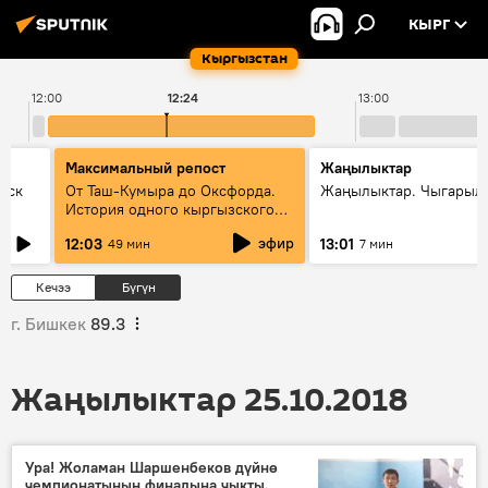
КЫРГ
Кыргызстан
12:00
12:24
13:00
Максимальный репост
Жаңылыктар
уск
От Таш-Кумыра до Оксфорда.
Жаңылыктар. Чыгарыл
История одного кыргызского
динозавра
эфир
12:03
13:01
49 мин
7 мин
Кечээ
Бүгүн
г. Бишкек
89.3
Жаңылыктар 25.10.2018
Ура! Жоламан Шаршенбеков дүйнө
чемпионатынын финалына чыкты.