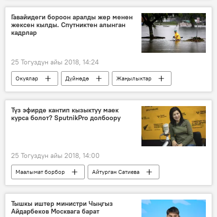
орун
Гавайидеги бороон аралды жер менен
жексен кылды. Спутниктен алынган
кадрлар
25 Тогуздун айы 2018, 14:24
Окуялар
Дүйнөдө
Жаңылыктар
Гавайи
арал
бороон
Түз эфирде кантип кызыктуу маек
курса болот? SputnikPro долбоору
25 Тогуздун айы 2018, 14:00
Маалымат борбор
Айтурган Сатиева
Sputnik Кыргызстан
Радио
Тышкы иштер министри Чыңгыз
Айдарбеков Москвага барат