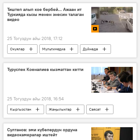
Тиштеп алып кое бербей... Ажаан ит
Түркияда кызы менен энесин талаган
видео
25 Тогуздун айы 2018, 17:12
Окуялар
Мультимедиа
Дүйнөдө
Видео
ит
жаракат
Туруспек Коеналиев кызматтан кетти
25 Тогуздун айы 2018, 16:54
Кыргызстан
Жаңылыктар
Саясат
Туруспек Коеналиев
кызмат
жарлык
Султанов: эми күбөлөрдүн ордуна
видеокамералар иштейт