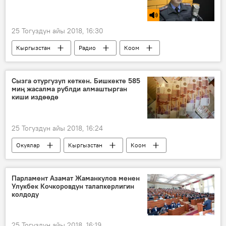
25 Тогуздун айы 2018, 16:30
Кыргызстан
Радио
Коом
Шумкарбек Султанов
тергөө
кодекс
Сызга отургузуп кеткен. Бишкекте 585
миң жасалма рублди алмаштырган
киши издөөдө
25 Тогуздун айы 2018, 16:24
Окуялар
Кыргызстан
Коом
Жаңылыктар
Бишкек
алдамчылык
милиция
Парламент Азамат Жаманкулов менен
Улукбек Кочкоровдун талапкерлигин
жасалма акча
акча алмаштыруу жайы
колдоду
жасалма
25 Тогуздун айы 2018, 16:19