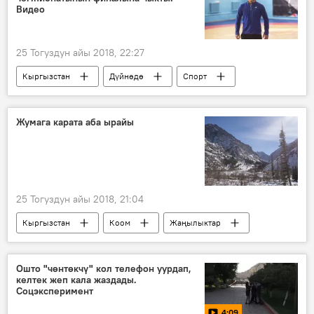
Видео
25 Тогуздун айы 2018, 22:27
Кыргызстан
Дүйнөдө
Спорт
Жаңылыктар
Будапешт
Дүйнөлүк чемпионат
грек-рим күрөшү
Жумага карата аба ырайы
25 Тогуздун айы 2018, 21:04
Кыргызстан
Коом
Жаңылыктар
аба ырайы
Ошто "чөнтөкчү" кол телефон уурдап,
келтек жеп кала жаздады.
Соцэксперимент
4:09