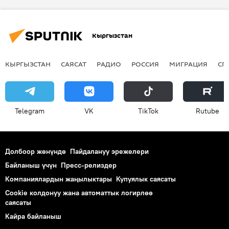
Кыргызстан
КЫРГЫЗСТАН
САЯСАТ
РАДИО
РОССИЯ
МИГРАЦИЯ
СП
Telegram
VK
ТikТоk
Rutube
Долбоор жөнүндө
Пайдалануу эрежелери
Байланыш үчүн
Пресс-релиздер
Компаниялардын жаңылыктары
Купуялык саясаты
Cookie колдонуу жана автоматтык логирлөө
саясаты
Кайра байланыш