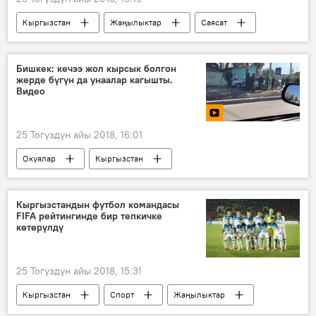
Кыргызстан
Жаңылыктар
Саясат
Азамат Жаманкулов
Улукбек Кочкоров
парламент
Бишкек: кечээ жол кырсык болгон
жерде бүгүн да унаалар кагышты.
Видео
25 Тогуздун айы 2018, 16:01
Окуялар
Кыргызстан
Мультимедиа
Видео
Жаңылыктар
Кыргызстандын футбол командасы
FIFA рейтингинде бир тепкичке
2018-жылы Кыргызстанда катталган жол кырсыктары
көтөрүлдү
Бишкек
светофор
жол кырсык
күбө
25 Тогуздун айы 2018, 15:31
Кыргызстан
Спорт
Жаңылыктар
FIFA
футбол
рейтинг