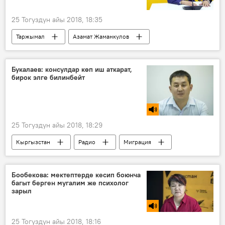
25 Тогуздун айы 2018, 18:35
Таржымал
Азамат Жаманкулов
Өмүр баяны
Букалаев: консулдар көп иш аткарат,
бирок элге билинбейт
25 Тогуздун айы 2018, 18:29
Кыргызстан
Радио
Миграция
Алмаз Букалаев
консулдук
байланыш
Бообекова: мектептерде кесип боюнча
багыт берген мугалим же психолог
зарыл
25 Тогуздун айы 2018, 18:16