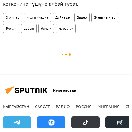
кеткенине түшүнө албай турат.
Окуялар
Мультимедиа
Дүйнөдө
Видео
Жаңылыктар
Түркия
дарыя
балык
кырылуу
Кыргызстан
КЫРГЫЗСТАН
САЯСАТ
РАДИО
РОССИЯ
МИГРАЦИЯ
СП