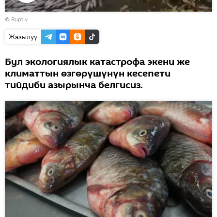
Видеону
©
Ruptly
көрсөтүү
Жазылуу
Бул экологиялык катастрофа экени же
климаттын өзгөрүшүнүн кесепети
тийдиби азырынча белгисиз.