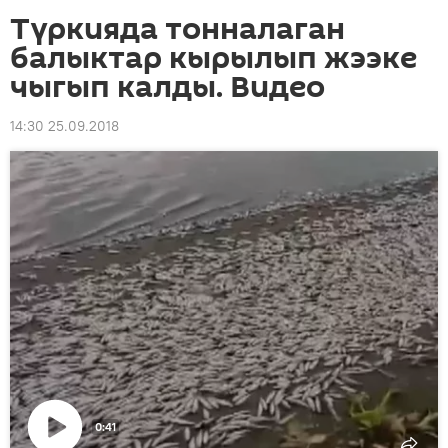
Түркияда тонналаган
балыктар кырылып жээке
чыгып калды. Видео
14:30 25.09.2018
0:41