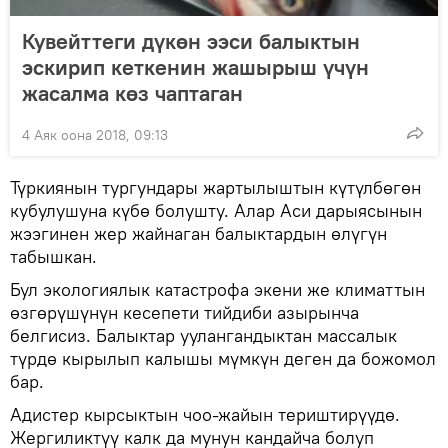
Кувейттеги дүкөн ээси балыктын
эскирип кеткенин жашырыш үчүн
жасалма көз чаптаган
4 Аяк оона 2018, 09:13
Түркиянын тургундары жартылыштын күтүлбөгөн
кубулушуна күбө болушту. Алар Аси дарыясынын
жээгинен жер жайнаган балыктардын өлүгүн
табышкан.
Бул экологиялык катастрофа экени же климаттын
өзгөрүшүнүн кесепети тийдиби азырынча
белгисиз. Балыктар уулангандыктан массалык
түрдө кырылып калышы мүмкүн деген да божомол
бар.
Адистер кырсыктын чоо-жайын териштирүүдө.
Жергиликтүү калк да мунун кандайча болуп