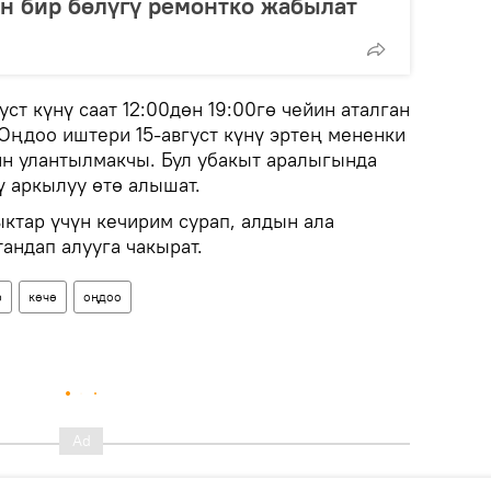
н бир бөлүгү ремонтко жабылат
уст күнү саат 12:00дөн 19:00гө чейин аталган
 Оңдоо иштери 15-август күнү эртең мененки
йин улантылмакчы. Бул убакыт аралыгында
ү аркылуу өтө алышат.
ктар үчүн кечирим сурап, алдын ала
андап алууга чакырат.
р
көчө
оңдоо