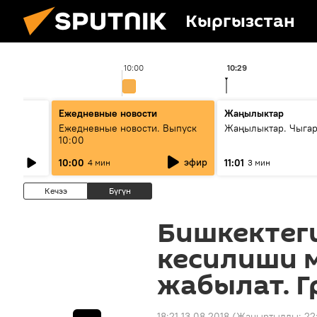
Кыргызстан
10:00
10:29
Ежедневные новости
Жаңылыктар
лыш
Ежедневные новости. Выпуск
Жаңылыктар. Чыгар
10:00
эфир
10:00
11:01
4 мин
3 мин
Кечээ
Бүгүн
Бишкектеги
кесилиши 
жабылат. 
18:21 13.08.2018
(Жаңыртылды:
22