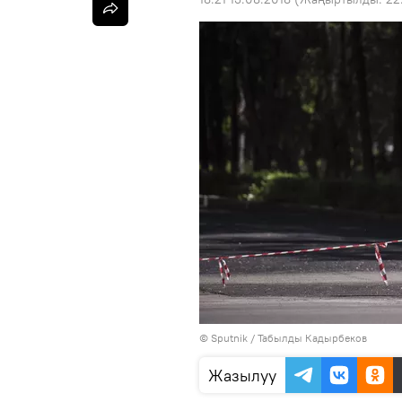
©
Sputnik / Табылды Кадырбеков
Жазылуу