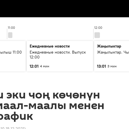
11:00
12:00
Ежедневные новости
Жаңылыктар
ылыш 11:00
Ежедневные новости. Выпуск
Жаңылыктар. Чы
12:00
12:01
13:01
4 мин
3 мин
 эки чоң көчөнүн
маал-маалы менен
График
:10 15.12.2021
)