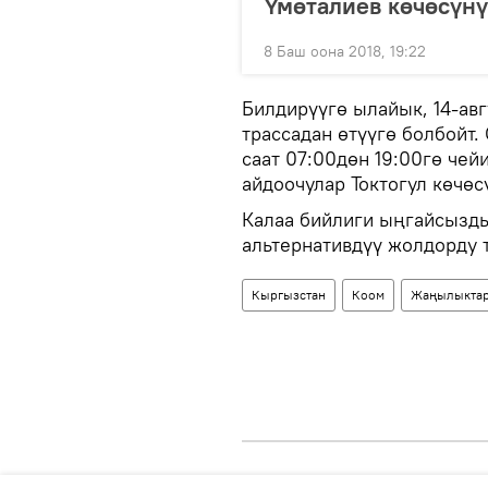
Үмөталиев көчөсүнү
8 Баш оона 2018, 19:22
Билдирүүгө ылайык, 14-авг
трассадан өтүүгө болбойт.
саат 07:00дөн 19:00гө че
айдоочулар Токтогул көчөс
Калаа бийлиги ыңгайсызды
альтернативдүү жолдорду т
Кыргызстан
Коом
Жаңылыкта