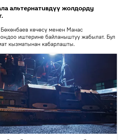
ала альтернативдүү жолдорду
.
Бөкөнбаев көчөсү менен Манас
 оңдоо иштерине байланыштуу жабылат. Бул
мат кызматынан кабарлашты.