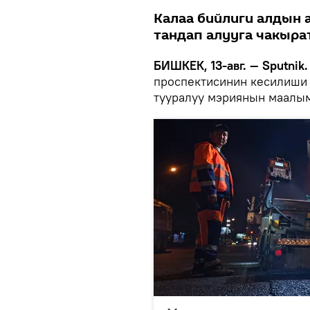
Калаа бийлиги алдын 
тандап алууга чакырат
БИШКЕК, 13-авг. — Sputnik.
проспектисинин кесилиши
тууралуу мэриянын маалы