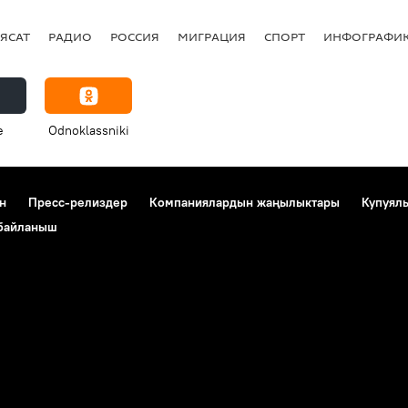
ЯСАТ
РАДИО
РОССИЯ
МИГРАЦИЯ
СПОРТ
ИНФОГРАФИ
e
Odnoklassniki
н
Пресс-релиздер
Компаниялардын жаңылыктары
Купуял
 байланыш