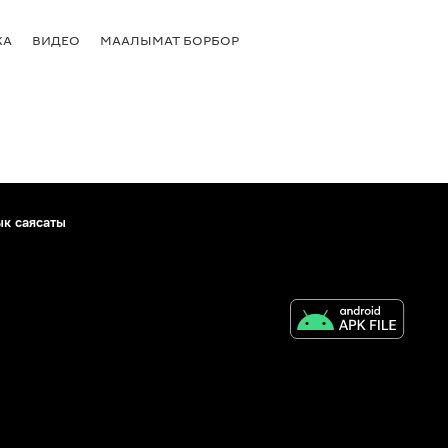
КА
ВИДЕО
МААЛЫМАТ БОРБОР
ык саясаты