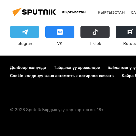
Кыргызстан
КЫРГЫЗСТАН
СА
Telegram
VK
ТikТоk
Rutub
Долбоор жөнүндө
Пайдалануу эрежелери
Байланыш үчү
Cookie колдонуу жана автоматтык логирлөө саясаты
Кайра
© 2026 Sputnik Бардык укуктар корголгон. 18+