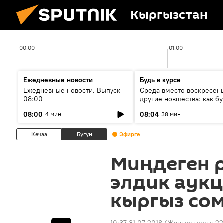
Кыргызстан
00:00
01:00
Ежедневные новости
Будь в курсе
Ежедневные новости. Выпуск
Среда вместо воскресень
08:00
другие новшества: как бу
проходить выборы в КР?
08:00
08:04
4 мин
38 мин
Кечээ
Бүгүн
Эфирге
Миңдеген р
элдик аук
кыргыз со
10:37 31.07.2018
(Жаңыртылды:
22