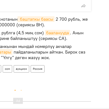
кнотанын
 баштапкы баасы
2 700 рубль, же
000000 (сериясы BH).
 рублга (4,5 миң сом)
бааланууда
. Анын
рине байланыштуу (сериясы СА).
банкынан мындай номерлүү акчалар
катары
пайдаланыларын айткан. Бирок сөз
"Үлгү" деген жазуу жок.
сом
аукцион
Россия