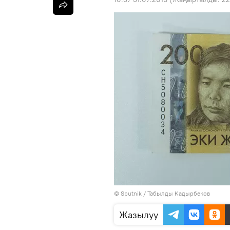
©
Sputnik / Табылды Кадырбеков
Жазылуу