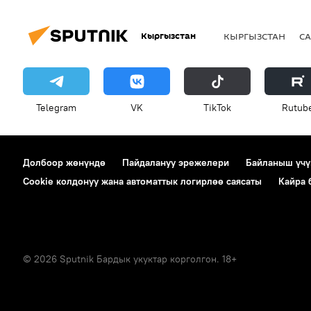
Кыргызстан
КЫРГЫЗСТАН
СА
Telegram
VK
ТikТоk
Rutub
Долбоор жөнүндө
Пайдалануу эрежелери
Байланыш үчү
Cookie колдонуу жана автоматтык логирлөө саясаты
Кайра
© 2026 Sputnik Бардык укуктар корголгон. 18+