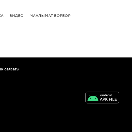
КА
ВИДЕО
МААЛЫМАТ БОРБОР
ык саясаты