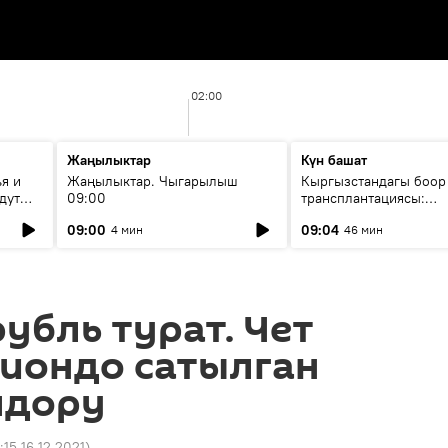
02:00
Жаңылыктар
Күн башат
я и
Жаңылыктар. Чыгарылыш
Кыргызстандагы боор
дут
09:00
трансплантациясы:
жетишкендиктер жана
09:00
09:04
4 мин
46 мин
келечеги
убль турат. Чет
циондо сатылган
мдору
:15 16.12.2021
)