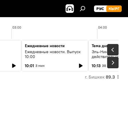
РУС
КЫРГ
03:00
04:00
Ежедневные новости
Тема дня
Ежедневные новости. Выпуск
Эль-Ниньо, жара и 
10:00
действительно вли
 өнүгүү
погоду в Кыргызст
10:01
10:13
3 мин
38 мин
г. Бишкек
89.3