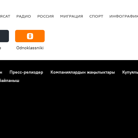
ЯСАТ
РАДИО
РОССИЯ
МИГРАЦИЯ
СПОРТ
ИНФОГРАФИ
e
Odnoklassniki
н
Пресс-релиздер
Компаниялардын жаңылыктары
Купуял
 байланыш