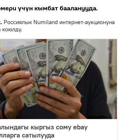
омери үчүн кымбат бааланууда.
k.
Россиялык Numiland интернет-аукционуна
 коюлду.
алындагы кыргыз сому ebay
лларга сатылууда