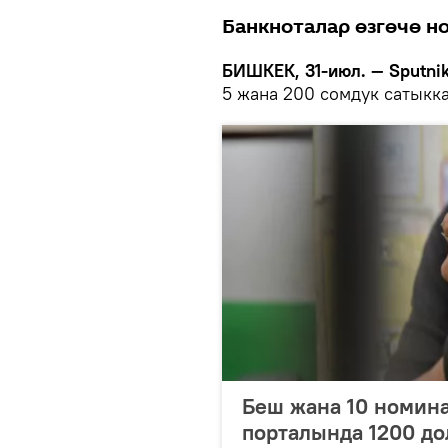
Банкноталар өзгөчө н
БИШКЕК, 31-июл. — Sputni
5 жана 200 сомдук сатыкка
Беш жана 10 номин
порталында 1200 до