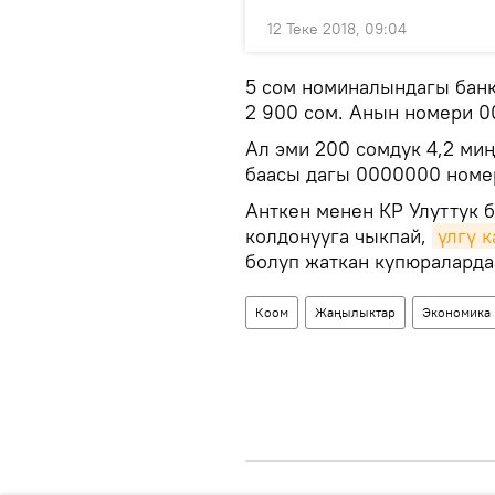
12 Теке 2018, 09:04
5 сом номиналындагы бан
2 900 сом. Анын номери 0
Ал эми 200 сомдук 4,2 миң
баасы дагы 0000000 номе
Анткен менен КР Улуттук 
колдонууга чыкпай,
үлгү 
болуп жаткан купюраларда 
Коом
Жаңылыктар
Экономика