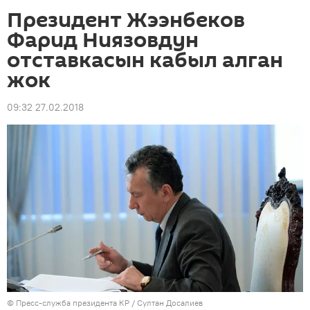
Президент Жээнбеков
Фарид Ниязовдун
отставкасын кабыл алган
жок
09:32 27.02.2018
©
Пресс-служба президента КР / Султан Досалиев