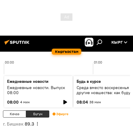
КЫРГ
Кыргызстан
00:00
01:00
Ежедневные новости
Будь в курсе
Ежедневные новости. Выпуск
Среда вместо воскресенья и
08:00
другие новшества: как будут
проходить выборы в КР?
08:00
08:04
4 мин
38 мин
Кечээ
Бүгүн
Эфирге
г. Бишкек
89.3