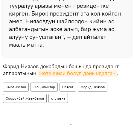
тууралуу арызы менен президентке
кирген. Бирок президент ага кол койгон
эмес. Ниязовдун шайлоодон кийин эс
албагандыгын эске алып, бир жума эс
алууну сунуштаган", — деп айтылат
маалыматта.
Фарид Ниязов декабрдын башында президент
аппаратынын
жетекчиси болуп дайындалган
.
Кыргызстан
Жаңылыктар
Саясат
Фарид Ниязов
Сооронбай Жээнбеков
отставка