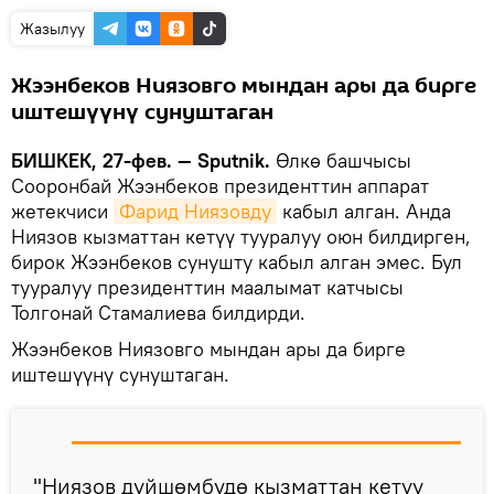
Жазылуу
Жээнбеков Ниязовго мындан ары да бирге
иштешүүнү сунуштаган
БИШКЕК, 27-фев. — Sputnik.
Өлкө башчысы
Сооронбай Жээнбеков президенттин аппарат
жетекчиси
Фарид Ниязовду
кабыл алган. Анда
Ниязов кызматтан кетүү тууралуу оюн билдирген,
бирок Жээнбеков сунушту кабыл алган эмес. Бул
тууралуу президенттин маалымат катчысы
Толгонай Стамалиева билдирди.
Жээнбеков Ниязовго мындан ары да бирге
иштешүүнү сунуштаган.
"Ниязов дүйшөмбүдө кызматтан кетүү