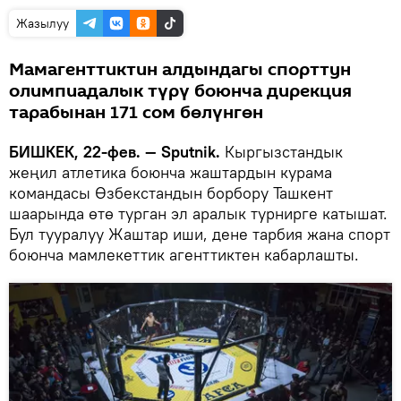
Жазылуу
Мамагенттиктин алдындагы спорттун
олимпиадалык түрү боюнча дирекция
тарабынан 171 сом бөлүнгөн
БИШКЕК, 22-фев. — Sputnik.
Кыргызстандык
жеңил атлетика боюнча жаштардын курама
командасы Өзбекстандын борбору Ташкент
шаарында өтө турган эл аралык турнирге катышат.
Бул тууралуу Жаштар иши, дене тарбия жана спорт
боюнча мамлекеттик агенттиктен кабарлашты.