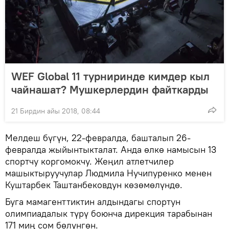
WEF Global 11 турниринде кимдер кыл
чайнашат? Мушкерлердин файткарды
21 Бирдин айы 2018, 08:44
Мелдеш бүгүн, 22-февралда, башталып 26-
февралда жыйынтыкталат. Анда өлкө намысын 13
спортчу коргомокчу. Жеңил атлетчилер
машыктыруучулар Людмила Нучипуренко менен
Куштарбек Таштанбековдун көзөмөлүндө.
Буга мамагенттиктин алдындагы спортун
олимпиадалык түрү боюнча дирекция тарабынан
171 миң сом бөлүнгөн.