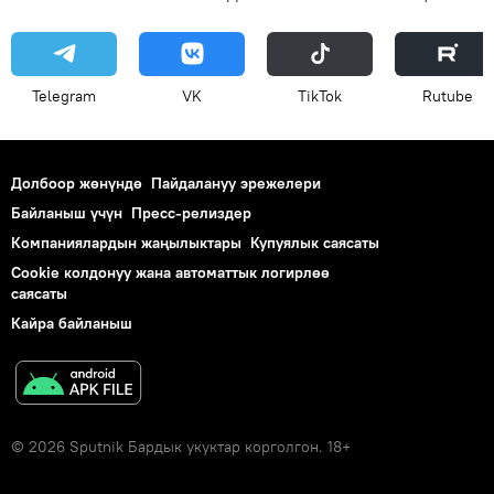
Telegram
VK
ТikТоk
Rutube
Долбоор жөнүндө
Пайдалануу эрежелери
Байланыш үчүн
Пресс-релиздер
Компаниялардын жаңылыктары
Купуялык саясаты
Cookie колдонуу жана автоматтык логирлөө
саясаты
Кайра байланыш
© 2026 Sputnik Бардык укуктар корголгон. 18+