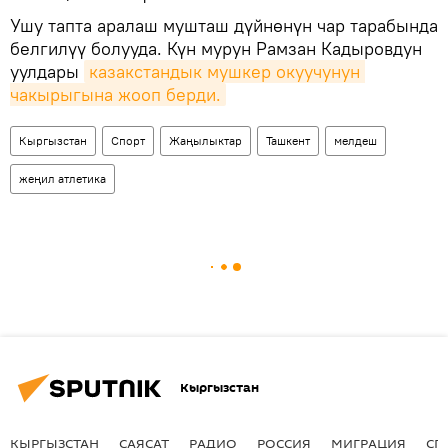
Ушу тапта аралаш мушташ дүйнөнүн чар тарабында
белгилүү болууда. Күн мурун Рамзан Кадыровдун
уулдары
казакстандык мушкер окуучунун 
чакырыгына жооп берди.
Кыргызстан
Спорт
Жаңылыктар
Ташкент
мелдеш
жеңил атлетика
Кыргызстан
КЫРГЫЗСТАН
САЯСАТ
РАДИО
РОССИЯ
МИГРАЦИЯ
СП