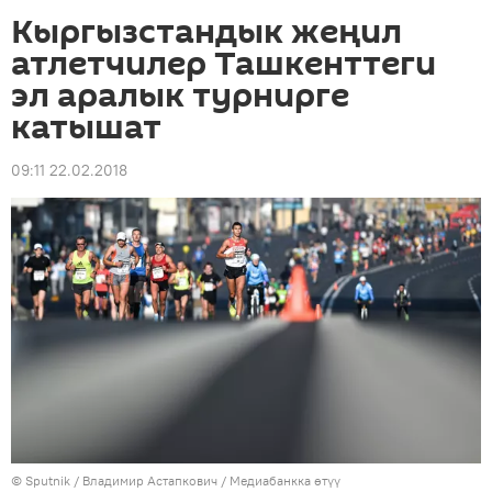
Кыргызстандык жеңил
атлетчилер Ташкенттеги
эл аралык турнирге
катышат
09:11 22.02.2018
©
Sputnik
/ Владимир Астапкович
/
Медиабанкка өтүү