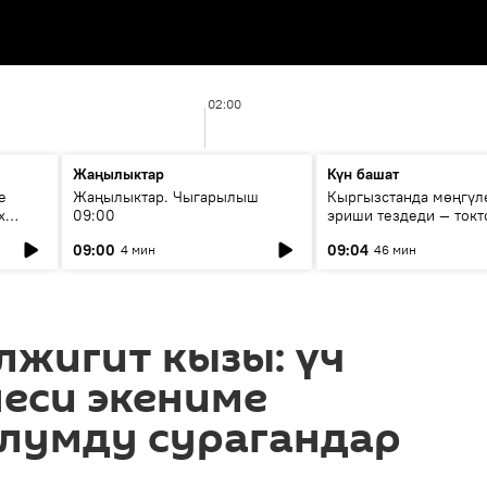
02:00
Жаңылыктар
Күн башат
е
Жаңылыктар. Чыгарылыш
Кыргызстанда мөңгүл
х
09:00
эриши тездеди — токт
мүмкүн эмеспи?
09:00
09:04
4 мин
46 мин
лжигит кызы: үч
еси экениме
олумду сурагандар