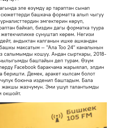
агында эле өзүмдү ар тараптан сынап
, сюжеттерди башкача форматта алып чыгуу
журналисттердин эмгектерин көрүп,
аптан байкап, биздин дагы форматка туура
 жетекчиликке сунуштап көрөм. Негизи
 дейт, андыктан калганын ишке ашкандан
 башкы максатым — "Ала Тоо 24" каналынын
з салымымды кошуу. Андан сырткары, 2018-
чылыгымды баштайын деп турам. Өзүм
лөрдү Facebook баракчама жарыялап, элдин
 беришти. Демек, аракет кылсам болот
учулук боюнча изденип баштадым. Бала
ы жакшы жазчумун. Эми ушул талантымды
и окшойт.