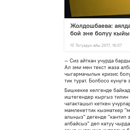
Жолдошбаева: аялда
бой эне болуу кый
10 Тогуздун айы 2017, 16:07
— Сиз айткан учурда бард
Ал эми мен текст жаза ал
чыгармачылык кризис болу
тик турат. Болбосо күнүгө
Бишкекке келгенде байкад
иштегендер кыргыз тилин 
чатакташып кеткен учурла
мамлекеттик кызматкер "м
алыңыз" дегенде "кантип 
албайсыз" деп катуу чырд