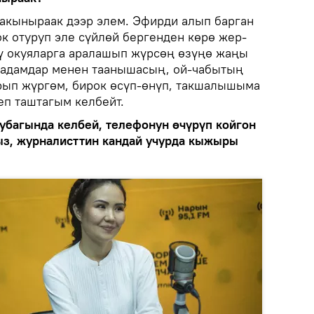
акыныраак дээр элем. Эфирди алып барган
к отуруп эле сүйлөй бергенден көрө жер-
ү окуяларга аралашып жүрсөң өзүңө жаңы
 адамдар менен таанышасың, ой-чабытың
арып жүргөм, бирок өсүп-өнүп, такшалышыма
еп таштагым келбейт.
 убагында келбей, телефонун өчүрүп койгон
ыз, журналисттин кандай учурда кыжыры