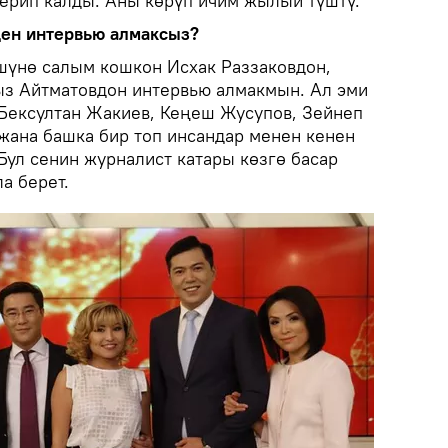
ерип калды. Аны көрүп ичим жылый түштү.
ден интервью алмаксыз?
шүнө салым кошкон Исхак Раззаковдон,
ыз Айтматовдон интервью алмакмын. Ал эми
 Бексултан Жакиев, Кеңеш Жусупов, Зейнеп
ана башка бир топ инсандар менен кенен
 Бул сенин журналист катары көзгө басар
а берет.