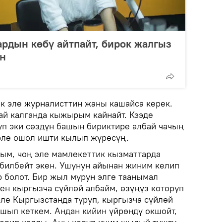
рдын көбү айтпайт, бирок жалгыз
ын
ык эле журналисттин жаны кашайса керек.
бай калганда кыжырым кайнайт. Кээде
п эки сөздүн башын бириктире албай чачың
 эле ошол ишти кылып жүрөсүң.
ым, чоң эле мамлекеттик кызматтарда
билбейт экен. Ушунун айынан жиним келип
р болот. Бир жыл мурун элге таанымал
ен кыргызча сүйлөй албайм, өзүңүз которуп
эле Кыргызстанда туруп, кыргызча сүйлөй
ашып кеткем. Андан кийин үйрөндү окшойт,