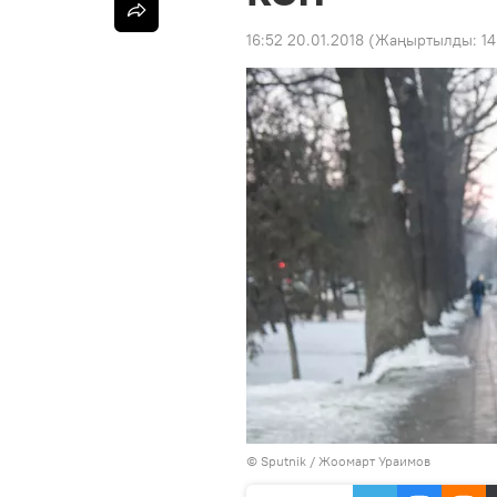
16:52 20.01.2018
(Жаңыртылды:
14
©
Sputnik
/ Жоомарт Ураимов