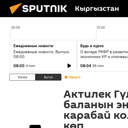
Кыргызстан
00:00
01:00
Ежедневные новости
Будь в курсе
Ежедневные новости. Выпуск
О вкладе РКФР в развити
08:00
экономики КР и ключевы
секторах до 2030 года
08:00
08:04
4 мин
55 мин
Кечээ
Бүгүн
Эфирге
Актилек Гү
баланын эн
карабай к
көп