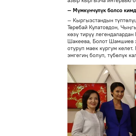
азыр кыргызча интервью б
— Мүмкүнчүлүк болсо ким
— Кыргызстандын түптөлү
Төрөбай Кулатовдон, Чыңг
көзү тирүү легендалардан
Шакеева, Болот Шамшиев ж
отуруп маек кургум келет.
эмгегиң болуп, түбөлүк кал