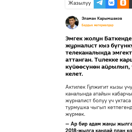
Жазылуу
Эламан Карымшаков
Бардык материалдар
Эмгек жолун Баткенде
журналист кыз бүгүнк
телеканалында эмгект
аттанган. Тилекке ка
күйөөсүнөн айрылып, 
келет.
Актилек Гүлжигит кызы уч
каналында атайын кабарчы
журналист болуу үч уктаса
турмушка чыгып кетпегенд
жүрмөк.
— Ар бир адам жаңы жылга
2018-жылга кандай план к