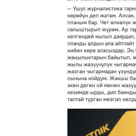
— Ушул журналистика тарм
көрөйүн деп жатам. Алсак
планым бар. Чет өлкөлүк 
салыштырып жүрөм. Ар тар
келгендей кылып даярдап,
планды алдын ала айтпайт
кийин көрө аласыздар. Эң
жаңылыктарын байытып, ө
жылы жазуучулук чыгарма
жазган чыгармадан үзүндү
сынына койдум. Жакшы баа
экен деген ой менен жазу
кезимде ырды, дил баянд
таптай турган мезгил келд