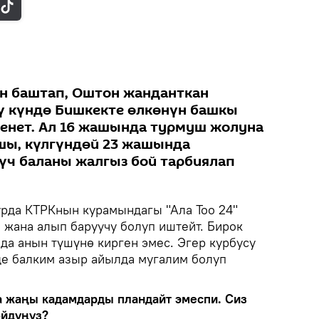
н баштап, Оштон жанданткан
ү күндө Бишкекте өлкөнүн башкы
енет. Ал 16 жашында турмуш жолуна
ршы, күлгүндөй 23 жашында
үч баланы жалгыз бой тарбиялап
урда КТРКнын курамындагы "Ала Тоо 24"
 жана алып баруучу болуп иштейт. Бирок
 да анын түшүнө кирген эмес. Эгер курбусу
е балким азыр айылда мугалим болуп
 жаңы кадамдарды пландайт эмеспи. Сиз
ойдуңуз?