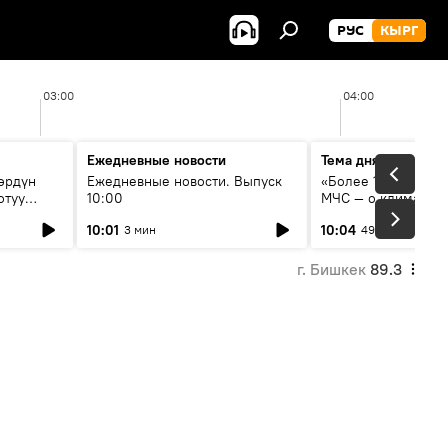
РУС
КЫРГ
03:00
04:00
Ежедневные новости
Тема дня
өрдүн
Ежедневные новости. Выпуск
«Более 1200 сёл в 
отуу
10:00
МЧС — о климате, 
системе оповещен
10:01
10:04
3 мин
49 мин
населения
г. Бишкек
89.3