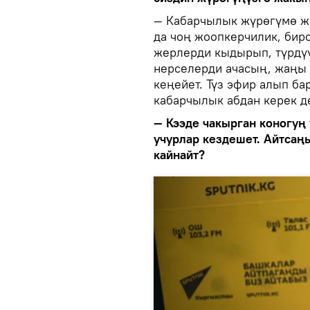
— Кабарчылык жүрөгүмө ж
да чоң жоопкерчилик, биро
жерлерди кыдырып, түрдү
нерселерди ачасың, жаңы
кеңейет. Түз эфир алып б
кабарчылык абдан керек д
— Кээде чакырган коногуң
учурлар кездешет. Айтсаң
кайнайт?