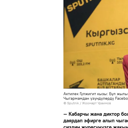
Актилек Гүлжигит кызы: Бул жылы
Чыгармамдан үзүндүлөрдү Facebo
©
Sputnik
/ Жоомарт Ураимов
— Кабарчы жана диктор бо
даярдап эфирге алып чыга
сиздин жүрөгүңүзгө жакы