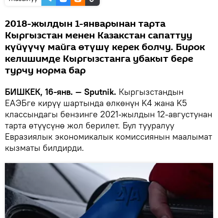
2018-жылдын 1-январынан тарта
Кыргызстан менен Казакстан сапаттуу
күйүүчү майга өтүшү керек болчу. Бирок
келишимде Кыргызстанга убакыт бере
турчу норма бар
БИШКЕК, 16-янв. — Sputnik.
Кыргызстандын
ЕАЭБге кирүү шартында өлкөнүн K4 жана K5
классындагы бензинге 2021-жылдын 12-августунан
тарта өтүүсүнө жол берилет. Бул тууралуу
Евразиялык экономикалык комиссиянын маалымат
кызматы билдирди.