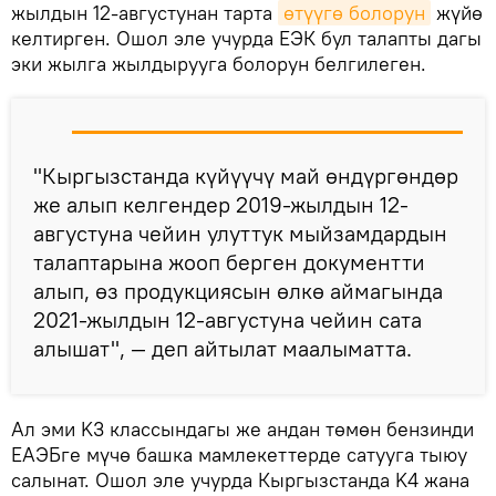
жылдын 12-августунан тарта
өтүүгө болорун
жүйө
келтирген. Ошол эле учурда ЕЭК бул талапты дагы
эки жылга жылдырууга болорун белгилеген.
"Кыргызстанда күйүүчү май өндүргөндөр
же алып келгендер 2019-жылдын 12-
августуна чейин улуттук мыйзамдардын
талаптарына жооп берген документти
алып, өз продукциясын өлкө аймагында
2021-жылдын 12-августуна чейин сата
алышат", — деп айтылат маалыматта.
Ал эми K3 классындагы же андан төмөн бензинди
ЕАЭБге мүчө башка мамлекеттерде сатууга тыюу
салынат. Ошол эле учурда Кыргызстанда K4 жана