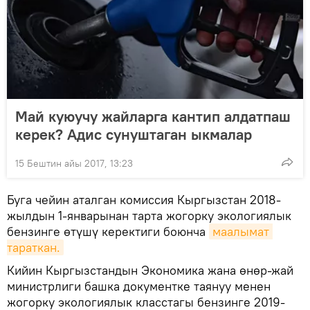
Май куюучу жайларга кантип алдатпаш
керек? Адис сунуштаган ыкмалар
15 Бештин айы 2017, 13:23
Буга чейин аталган комиссия Кыргызстан 2018-
жылдын 1-январынан тарта жогорку экологиялык
бензинге өтүшү керектиги боюнча
маалымат 
тараткан.
Кийин Кыргызстандын Экономика жана өнөр-жай
министрлиги башка документке таянуу менен
жогорку экологиялык класстагы бензинге 2019-