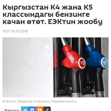
Кыргызстан K4 жана K5
классындагы бензинге
качан өтөт. ЕЭКтин жообу
19:07 16.01.2018
©
Sputnik
/ Владимир Астапкович
/
Медиабанкка өтүү
Жазылуу