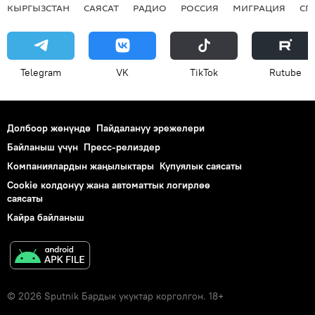
КЫРГЫЗСТАН
САЯСАТ
РАДИО
РОССИЯ
МИГРАЦИЯ
СП
Telegram
VK
ТikТоk
Rutube
Долбоор жөнүндө
Пайдалануу эрежелери
Байланыш үчүн
Пресс-релиздер
Компаниялардын жаңылыктары
Купуялык саясаты
Cookie колдонуу жана автоматтык логирлөө
саясаты
Кайра байланыш
© 2026 Sputnik Бардык укуктар корголгон. 18+