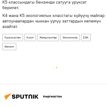
K5 классындагы бензинди сатууга уруксат
берилет.
K4 жана K5 экологиялык класстагы күйүүчү майлар
автоунаалардан чыккан уулуу заттардын көлөмүн
азайтат.
Кыргызстан
Коом
Жаңылыктар
Экономика
ЕЭК
бензин
Кыргызстан