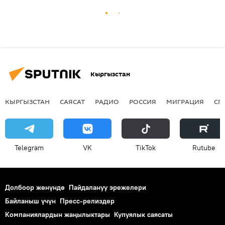
Кыргызстан
КЫРГЫЗСТАН
САЯСАТ
РАДИО
РОССИЯ
МИГРАЦИЯ
СП
Telegram
VK
ТikТоk
Rutube
Долбоор жөнүндө
Пайдалануу эрежелери
Байланыш үчүн
Пресс-релиздер
Компаниялардын жаңылыктары
Купуялык саясаты