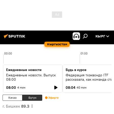
КЫРГ
Кыргызстан
00:00
01:00
Ежедневные новости
Будь в курсе
Ежедневные новости. Выпуск
Федерация тхэквондо ITF
08:00
рассказала, как команда ста
жертвой мошенников
08:00
08:04
4 мин
40 мин
Кечээ
Бүгүн
Эфирге
г. Бишкек
89.3