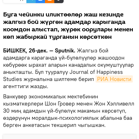
Буга чейинки иликтөөлөр жаш кезинде
жалгыз бой жүргөн адамдар карыганда
коомдон алыстап, жүрөк оорулары менен
көп жабыркай турганын көрсөткөн
БИШКЕК, 26-дек. — Sputnik.
Жалгыз бой
адамдарга караганда үй-бүлөлүүлөр жашоодон
көбүрөөк ырахат аларын канадалык окумуштуулар
аныкташты. Бул тууралуу Journal of Happiness
Studies журналына шилтеме берип
РИА Новисти
агенттиги жазды.
Ванкувер экономикалык мектебинин
кызматкерлери Шон Гровер менен Жон Хэлливелл
30 миң адамдын үй-бүлөлүк макамын көрсөтүп,
өздөрүнүн моралдык-психологиялык абалына баа
берген анкетасын текшерип чыгышкан.