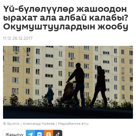
Үй-бүлөлүүлөр жашоодон
ырахат ала албай калабы?
Окумуштуулардын жообу
11:12 26.12.2017
©
Sputnik
/ Александр Кряжев
/
Медиабанкка өтүү
Жазылуу