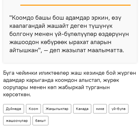
"Коомдо башы бош адамдар эркин, өзү
каалагандай жашайт деген түшүнүк
болгону менен үй-бүлөлүүлөр өздөрүнүн
жашоодон көбүрөөк ырахат аларын
айтышкан", — деп жазылат маалыматта.
Буга чейинки иликтөөлөр жаш кезинде бой жүргөн
адамдар карыганда коомдон алыстап, жүрөк
оорулары менен көп жабыркай турганын
көрсөткөн.
Дүйнөдө
Коом
Жаңылыктар
Канада
нике
үй-бүлө
жашоочулар
бакыт