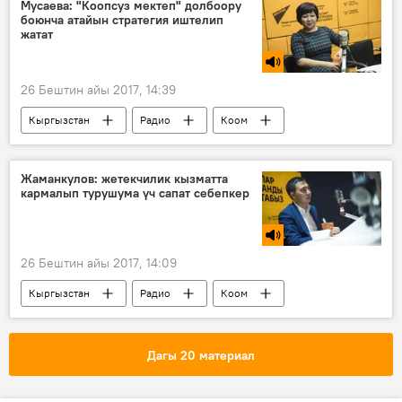
Мусаева: "Коопсуз мектеп" долбоору
боюнча атайын стратегия иштелип
жатат
26 Бештин айы 2017, 14:39
Кыргызстан
Радио
Коом
мектеп
долбоорлор
коопсуздук
Жаманкулов: жетекчилик кызматта
кармалып турушума үч сапат себепкер
26 Бештин айы 2017, 14:09
Кыргызстан
Радио
Коом
Азамат Жаманкулов
туризм
Дагы 20 материал