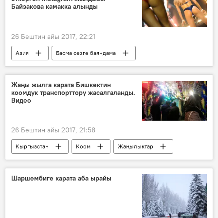
Байзакова камакка алынды
26 Бештин айы 2017, 22:21
Азия
Басма сөзгө баяндама
Дүйнөдө
Жаңылыктар
Алматы
Айжан Байзакова
сот
Жаңы жылга карата Бишкектин
коомдук транспорттору жасалгаланды.
Видео
26 Бештин айы 2017, 21:58
Кыргызстан
Коом
Жаңылыктар
Жаңы жыл 2018
майрам
троллейбус
жасалга
Шаршембиге карата аба ырайы