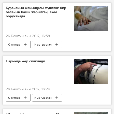
Бурананын жанындагы мушташ: бир
баланын башы жарылган, экөө
ооруканада
26 Бештин айы 2017, 16:58
Окуялар
Кыргызстан
Жаңылыктар
Токмок
Чүй облусу
мушташуу
Нарында жер силкинди
26 Бештин айы 2017, 16:24
Окуялар
Кыргызстан
Жаңылыктар
Нарын облусу
жер титирөө