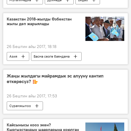
Видеоклуб
Жаңылыктар
Жаңы жыл 2018
Челябинск
Казакстан 2018-жылды Өзбекстан
жылы деп жарыялады
Жаңы жыл
флешмоб
балаты
26 Бештин айы 2017, 18:18
Азия
Басма сөзгө баяндама
Дүйнөдө
Коом
Жаңылыктар
Өзбекстан
Казакстан
Жаңы жылдагы майрамдык эс алууну кантип
өткөрөсүз?
Нурсултан Назарбаев
26 Бештин айы 2017, 17:53
Сурамжылоо
Кайсынысы кооз экен?
Кыргызстандын шаарларына коюлган