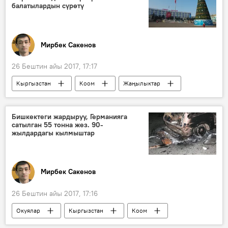
балатылардын сүрөтү
Мирбек Сакенов
26 Бештин айы 2017, 17:17
Кыргызстан
Коом
Жаңылыктар
Жаңы жыл 2018
Жаңы жыл
шаар
балаты
Бишкектеги жардыруу, Германияга
сатылган 55 тонна жез. 90-
жылдардагы кылмыштар
Мирбек Сакенов
26 Бештин айы 2017, 17:16
Окуялар
Кыргызстан
Коом
Жаңылыктар
кылмыш
газета