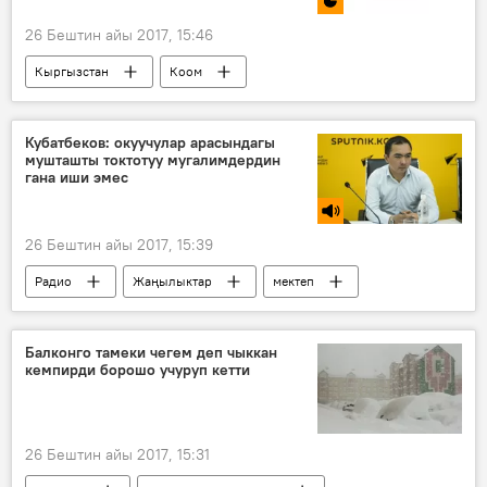
26 Бештин айы 2017, 15:46
Кыргызстан
Коом
"Асман" теледолбоору
шоу
вокал
музыка
ырчылар
добуш
Кубатбеков: окуучулар арасындагы
мушташты токтотуу мугалимдердин
гана иши эмес
26 Бештин айы 2017, 15:39
Радио
Жаңылыктар
мектеп
окуучулар
ата-эне
Балконго тамеки чегем деп чыккан
кемпирди борошо учуруп кетти
26 Бештин айы 2017, 15:31