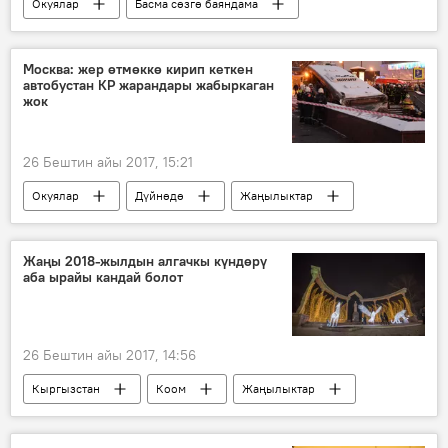
Окуялар
Басма сөзгө баяндама
Дүйнөдө
Жаңылыктар
кар
балкон
кемпир
Москва: жер өтмөккө кирип кеткен
автобустан КР жарандары жабыркаган
жок
26 Бештин айы 2017, 15:21
Окуялар
Дүйнөдө
Жаңылыктар
Миграция
Москва
элчилик
автобус
Жаңы 2018-жылдын алгачкы күндөрү
аба ырайы кандай болот
26 Бештин айы 2017, 14:56
Кыргызстан
Коом
Жаңылыктар
Жаңы жыл 2018
ӨКМ
аба ырайы