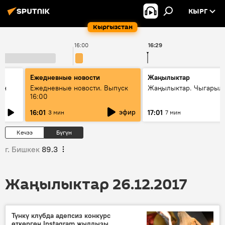
КЫРГ
Кыргызстан
16:00
16:29
Ежедневные новости
Жаңылыктар
ан
Ежедневные новости. Выпуск
Жаңылыктар. Чыгарыл
16:00
эфир
16:01
17:01
3 мин
7 мин
Кечээ
Бүгүн
г. Бишкек
89.3
Жаңылыктар 26.12.2017
Түнкү клубда адепсиз конкурс
өткөргөн Instagram жылдызы