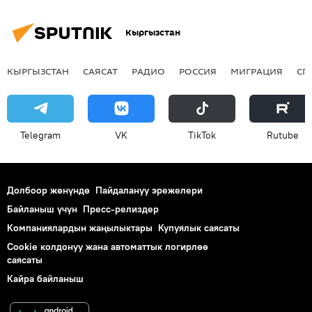
Кыргызстан
КЫРГЫЗСТАН
САЯСАТ
РАДИО
РОССИЯ
МИГРАЦИЯ
СП
Telegram
VK
ТikТоk
Rutube
Долбоор жөнүндө
Пайдалануу эрежелери
Байланыш үчүн
Пресс-релиздер
Компаниялардын жаңылыктары
Купуялык саясаты
Cookie колдонуу жана автоматтык логирлөө
саясаты
Кайра байланыш