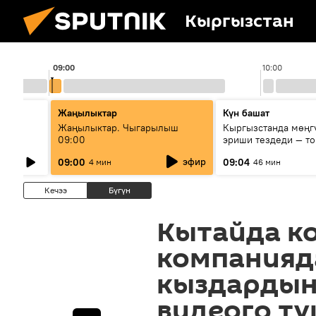
Кыргызстан
09:00
10:00
Жаңылыктар
Күн башат
тие
Жаңылыктар. Чыгарылыш
Кыргызстанда мөңг
вых
09:00
эриши тездеди — то
мүмкүн эмеспи?
эфир
09:00
09:04
4 мин
46 мин
Кечээ
Бүгүн
Кытайда к
компанияд
кыздардын
видеого тү