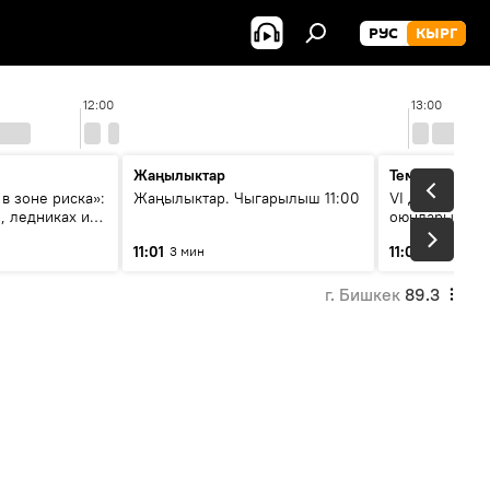
РУС
КЫРГ
12:00
13:00
Жаңылыктар
Тема дня
в зоне риска»:
Жаңылыктар. Чыгарылыш 11:00
VI Дүйнөлүк 
, ледниках и
оюндарына са
ения
калды: даярд
11:01
11:04
3 мин
47 мин
этапка жетти?
г. Бишкек
89.3