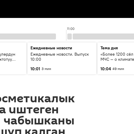
11:00
Ежедневные новости
Тема дня
үлөрдүн
Ежедневные новости. Выпуск
«Более 1200 сёл 
ктотуу
10:00
МЧС — о климате
системе оповещ
10:01
10:04
3 мин
49 мин
населения
осметикалык
а иштеген
 чабышканы
шүп калган