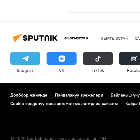
Кыргызстан
КЫРГЫЗСТАН
СА
Telegram
VK
ТikТоk
Rutub
Долбоор жөнүндө
Пайдалануу эрежелери
Байланыш үчү
Cookie колдонуу жана автоматтык логирлөө саясаты
Кайра
© 2026 Sputnik Бардык укуктар корголгон. 18+