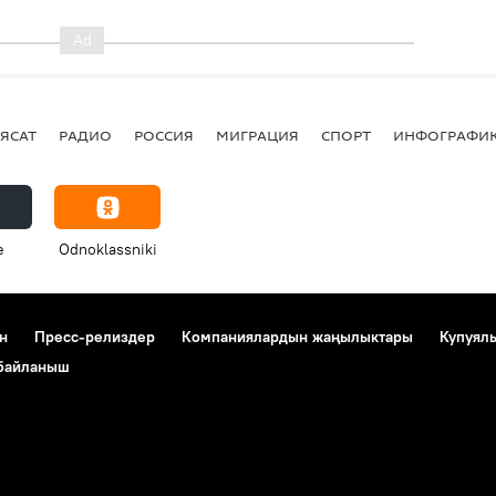
ЯСАТ
РАДИО
РОССИЯ
МИГРАЦИЯ
СПОРТ
ИНФОГРАФИ
e
Odnoklassniki
н
Пресс-релиздер
Компаниялардын жаңылыктары
Купуял
 байланыш