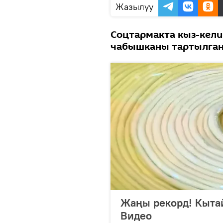
Жазылуу
Соцтармакта кыз-кели
чабышканы тартылган
Жаңы рекорд! Кытай
Видео