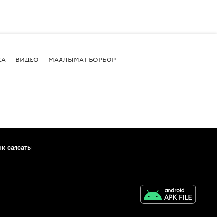
КА
ВИДЕО
МААЛЫМАТ БОРБОР
ык саясаты