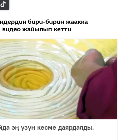
ндердин бири-бирин жаакка
 видео жайылып кетти
да эң узун кесме даярдалды.