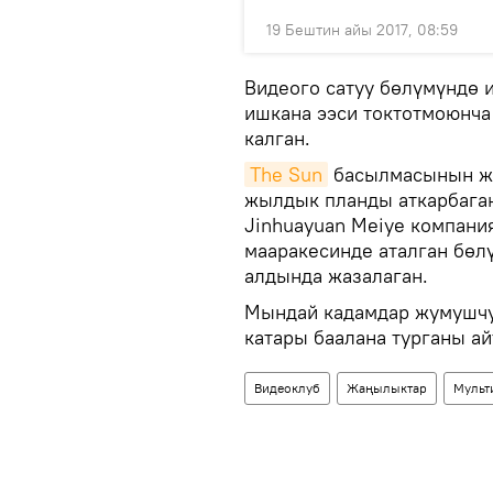
19 Бештин айы 2017, 08:59
Видеого сатуу бөлүмүндө 
ишкана ээси токтотмоюнча
калган.
The Sun
басылмасынын жа
жылдык планды аткарбаган
Jinhuayuan Meiye компан
мааракесинде аталган бө
алдында жазалаган.
Мындай кадамдар жумушчу 
катары баалана турганы ай
Видеоклуб
Жаңылыктар
Мульт