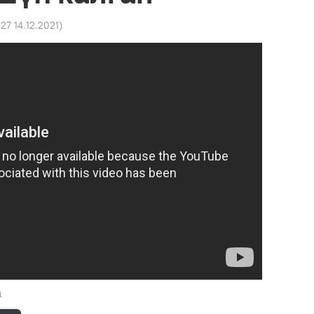
:27 14.12.2021
)
l