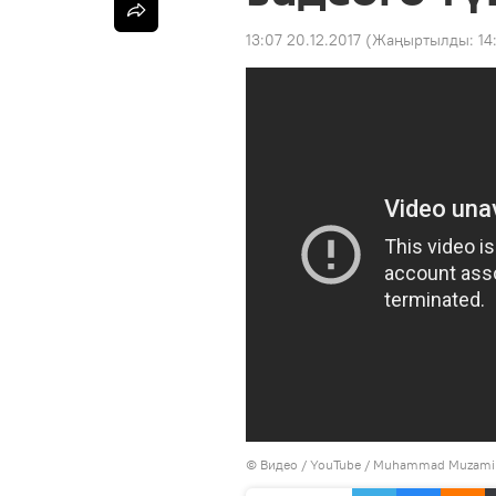
13:07 20.12.2017
(Жаңыртылды:
14
© Видео /
YouTube / Muhammad Muzami