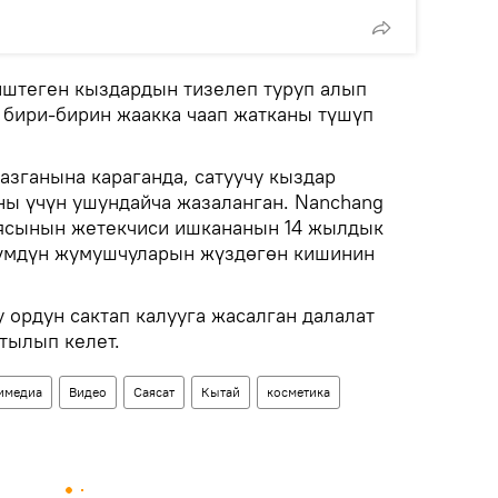
иштеген кыздардын тизелеп туруп алып
 бири-бирин жаакка чаап жатканы түшүп
зганына караганда, сатуучу кыздар
ы үчүн ушундайча жазаланган. Nanchang
иясынын жетекчиси ишкананын 14 жылдык
лүмдүн жумушчуларын жүздөгөн кишинин
ордун сактап калууга жасалган далалат
тылып келет.
имедиа
Видео
Саясат
Кытай
косметика