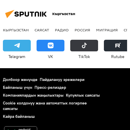
Кыргызстан
КЫРГЫЗСТАН
САЯСАТ
РАДИО
РОССИЯ
МИГРАЦИЯ
СП
Telegram
VK
ТikТоk
Rutube
Долбоор жөнүндө
Пайдалануу эрежелери
Байланыш үчүн
Пресс-релиздер
Компаниялардын жаңылыктары
Купуялык саясаты
Cookie колдонуу жана автоматтык логирлөө
саясаты
Кайра байланыш