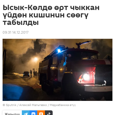
Ысык-Көлдө өрт чыккан
үйдөн кишинин сөөгү
табылды
09:31 14.12.2017
©
Sputnik
/ Алексей Мальгавко
/
Медиабанкка өтүү
Жазылуу