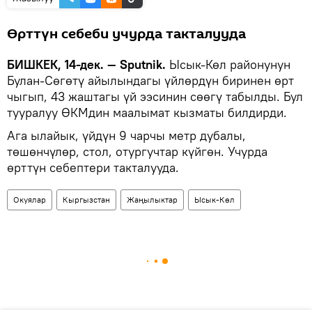
Өрттүн себеби учурда такталууда
БИШКЕК, 14-дек. — Sputnik.
Ысык-Көл районунун
Булан-Сөгөтү айылындагы үйлөрдүн биринен өрт
чыгып, 43 жаштагы үй ээсинин сөөгү табылды. Бул
тууралуу ӨКМдин маалымат кызматы билдирди.
Ага ылайык, үйдүн 9 чарчы метр дубалы,
төшөнчүлөр, стол, отургучтар күйгөн. Учурда
өрттүн себептери такталууда.
Окуялар
Кыргызстан
Жаңылыктар
Ысык-Көл