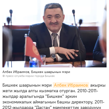
Албек Ибраимов, Бишкек шаарынын мэри
©
пресс-служба мэрии города Бишкек
Бишкек шаарынын мэри
Албек Ибраимов
акыркы
жети жылда алты кызматка отурган. 2010-2011-
жылдар аралыгында "Бишкек" эркин
экономикалык аймагынын башкы директору, 2011-
2012-жылдарда "Дастан" мамлекеттик заводунун