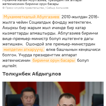
Мухамметкалый Абулгазиев, президенттик аппарат
жетекчисинин биринчи орун басары
©
Пресс-служба правительства / Сабыр Аильчиев
Мухамметкалый Абулгазиев
2010-жылдан 2016-
жылга чейин Социалдык фондду жетектеген.
Акыркы бир жарым жыл ичинде бир катар
кызматтарды алмаштырды. Аблугазиев биринчи
вице-премьер-министр болуп иштегенге дагы
жетишкен. Ошондой эле премьер-министрдин
милдетин аткаруучу,
өлкө башчынын кеңешчиси
болгон. Учурда президенттик аппарат
жетекчисинин
биринчи орун басары
болуп
иштейт.
Толкунбек Абдыгулов