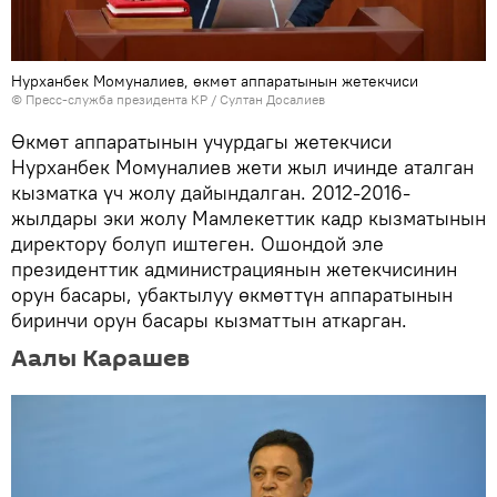
Нурханбек Момуналиев, өкмөт аппаратынын жетекчиси
©
Пресс-служба президента КР / Султан Досалиев
Өкмөт аппаратынын учурдагы жетекчиси
Нурханбек Момуналиев жети жыл ичинде аталган
кызматка үч жолу дайындалган. 2012-2016-
жылдары эки жолу Мамлекеттик кадр кызматынын
директору болуп иштеген. Ошондой эле
президенттик администрациянын жетекчисинин
орун басары, убактылуу өкмөттүн аппаратынын
биринчи орун басары кызматтын аткарган.
Аалы Карашев