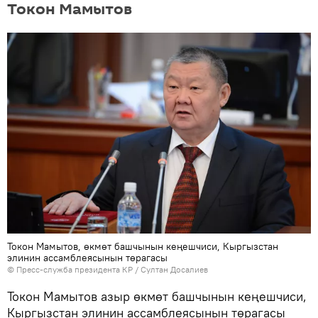
Токон Мамытов
Токон Мамытов, өкмөт башчынын кеңешчиси, Кыргызстан
элинин ассамблеясынын төрагасы
©
Пресс-служба президента КР / Султан Досалиев
Токон Мамытов азыр өкмөт башчынын кеңешчиси,
Кыргызстан элинин ассамблеясынын төрагасы