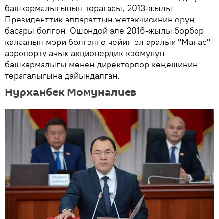
башкармалыгынын төрагасы, 2013-жылы
Президенттик аппараттын жетекчисинин орун
басары болгон. Ошондой эле 2016-жылы борбор
калаанын мэри болгонго чейин эл аралык "Манас"
аэропорту ачык акционердик коомунун
башкармалыгы менен директорлор кеңешинин
төрагалыгына дайындалган.
Нурханбек Момуналиев