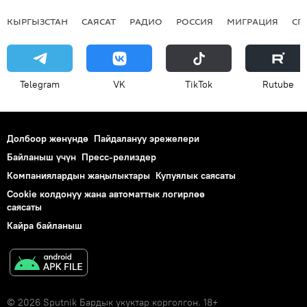
КЫРГЫЗСТАН
САЯСАТ
РАДИО
РОССИЯ
МИГРАЦИЯ
СП
Telegram
VK
ТikТоk
Rutube
Долбоор жөнүндө
Пайдалануу эрежелери
Байланыш үчүн
Пресс-релиздер
Компаниялардын жаңылыктары
Купуялык саясаты
Cookie колдонуу жана автоматтык логирлөө
саясаты
Кайра байланыш
© 2026 Sputnik Бардык укуктар корголгон. 18+