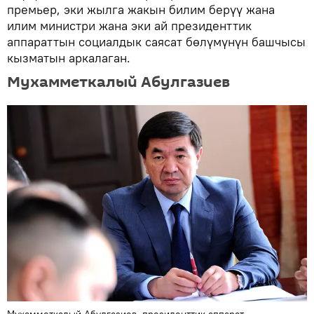
премьер, эки жылга жакын билим берүү жана
илим министри жана эки ай президенттик
аппараттын социалдык саясат бөлүмүнүн башчысы
кызматын аркалаган.
Мухамметкалый Абулгазиев