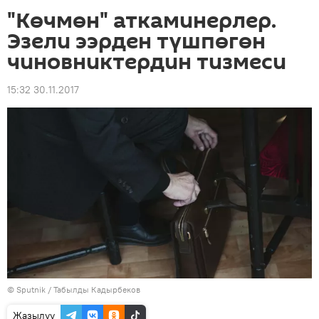
"Көчмөн" аткаминерлер.
Эзели ээрден түшпөгөн
чиновниктердин тизмеси
15:32 30.11.2017
©
Sputnik / Табылды Кадырбеков
Жазылуу