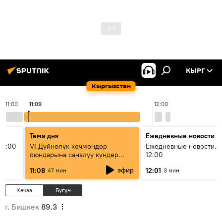
КЫРГ
Кыргызстан
11:00
11:09
12:00
Тема дня
Ежедневные новости
11:00
VI Дүйнөлүк көчмөндөр
Ежедневные новости. 
оюндарына саналуу күндөр
12:00
калды: даярдык иштери кайсы
эфир
11:08
12:01
47 мин
3 мин
этапка жетти?
Кечээ
Бүгүн
г. Бишкек
89.3