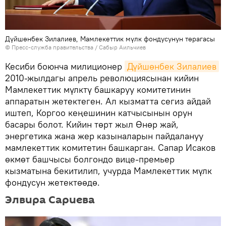
Дүйшөнбек Зилалиев, Мамлекеттик мүлк фондусунун төрагасы
©
Пресс-служба правительства / Сабыр Аильчиев
Кесиби боюнча милиционер
Дүйшөнбек Зилалиев
2010-жылдагы апрель революциясынан кийин
Мамлекеттик мүлктү башкаруу комитетинин
аппаратын жетектеген. Ал кызматта сегиз айдай
иштеп, Коргоо кеңешинин катчысынын орун
басары болот. Кийин төрт жыл Өнөр жай,
энергетика жана жер казыналарын пайдалануу
мамлекеттик комитетин башкарган. Сапар Исаков
өкмөт башчысы болгондо вице-премьер
кызматына бекитилип, учурда Мамлекеттик мүлк
фондусун жетектөөдө.
Элвира Сариева