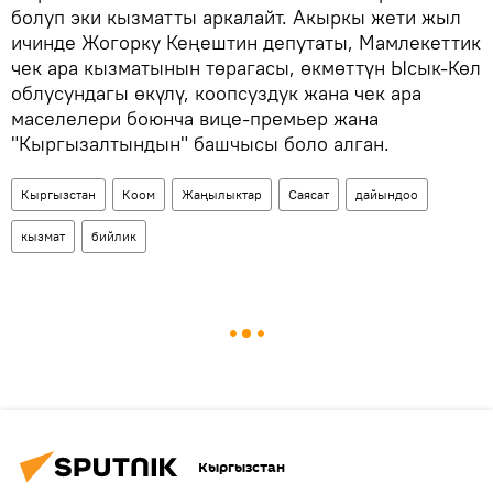
болуп эки кызматты аркалайт. Акыркы жети жыл
ичинде Жогорку Кеңештин депутаты, Мамлекеттик
чек ара кызматынын төрагасы, өкмөттүн Ысык-Көл
облусундагы өкүлү, коопсуздук жана чек ара
маселелери боюнча вице-премьер жана
"Кыргызалтындын" башчысы боло алган.
Кыргызстан
Коом
Жаңылыктар
Саясат
дайындоо
кызмат
бийлик
Кыргызстан