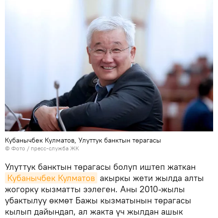
Кубанычбек Кулматов, Улуттук банктын төрагасы
© Фото / пресс-служба ЖК
Улуттук банктын төрагасы болуп иштеп жаткан
Кубанычбек Кулматов
акыркы жети жылда алты
жогорку кызматты ээлеген. Аны 2010-жылы
убактылуу өкмөт Бажы кызматынын төрагасы
кылып дайындап, ал жакта үч жылдан ашык