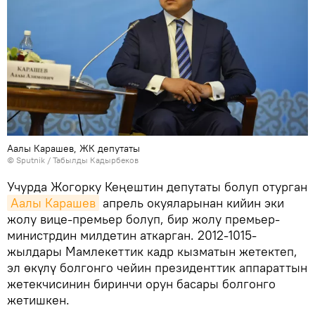
Аалы Карашев, ЖК депутаты
©
Sputnik / Табылды Кадырбеков
Учурда Жогорку Кеңештин депутаты болуп отурган
Аалы Карашев
апрель окуяларынан кийин эки
жолу вице-премьер болуп, бир жолу премьер-
министрдин милдетин аткарган. 2012-1015-
жылдары Мамлекеттик кадр кызматын жетектеп,
эл өкүлү болгонго чейин президенттик аппараттын
жетекчисинин биринчи орун басары болгонго
жетишкен.