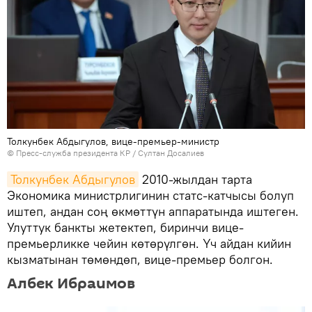
Толкунбек Абдыгулов, вице-премьер-министр
©
Пресс-служба президента КР / Султан Досалиев
Толкунбек Абдыгулов
2010-жылдан тарта
Экономика министрлигинин статс-катчысы болуп
иштеп, андан соң өкмөттүн аппаратында иштеген.
Улуттук банкты жетектеп, биринчи вице-
премьерликке чейин көтөрүлгөн. Үч айдан кийин
кызматынан төмөндөп, вице-премьер болгон.
Албек Ибраимов