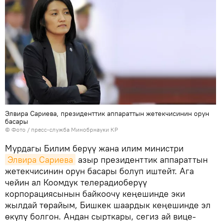
Элвира Сариева, президенттик аппараттын жетекчисинин орун
басары
© Фото / пресс-служба Минобрнауки КР
Мурдагы Билим берүү жана илим министри
Элвира Сариева
азыр президенттик аппараттын
жетекчисинин орун басары болуп иштейт. Ага
чейин ал Коомдук телерадиоберүү
корпорациясынын байкоочу кеңешинде эки
жылдай төрайым, Бишкек шаардык кеңешинде эл
өкүлү болгон. Андан сырткары, сегиз ай вице-