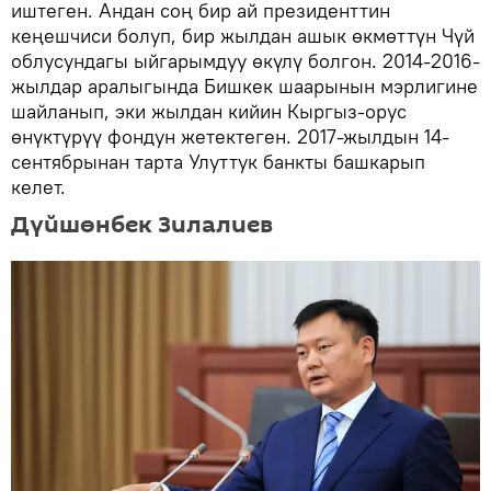
иштеген. Андан соң бир ай президенттин
кеңешчиси болуп, бир жылдан ашык өкмөттүн Чүй
облусундагы ыйгарымдуу өкүлү болгон. 2014-2016-
жылдар аралыгында Бишкек шаарынын мэрлигине
шайланып, эки жылдан кийин Кыргыз-орус
өнүктүрүү фондун жетектеген. 2017-жылдын 14-
сентябрынан тарта Улуттук банкты башкарып
келет.
Дүйшөнбек Зилалиев