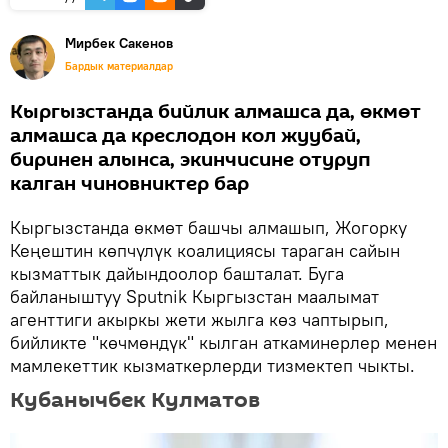
Мирбек Сакенов
Бардык материалдар
Кыргызстанда бийлик алмашса да, өкмөт
алмашса да креслодон кол жуубай,
биринен алынса, экинчисине отуруп
калган чиновниктер бар
Кыргызстанда өкмөт башчы алмашып, Жогорку
Кеңештин көпчүлүк коалициясы тараган сайын
кызматтык дайындоолор башталат. Буга
байланыштуу Sputnik Кыргызстан маалымат
агенттиги акыркы жети жылга көз чаптырып,
бийликте "көчмөндүк" кылган аткаминерлер менен
мамлекеттик кызматкерлерди тизмектеп чыкты.
Кубанычбек Кулматов