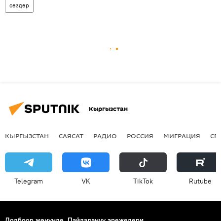
сөздөр
Кыргызстан
КЫРГЫЗСТАН
САЯСАТ
РАДИО
РОССИЯ
МИГРАЦИЯ
СП
Telegram
VK
ТikТоk
Rutube
Долбоор жөнүндө
Пайдалануу эрежелери