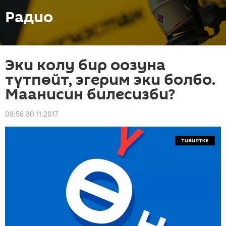
Радио
Эки колу бир оозуна
түтпөйт, эгерим эки болбо.
Маанисин билесизби?
09:58 30.11.2017