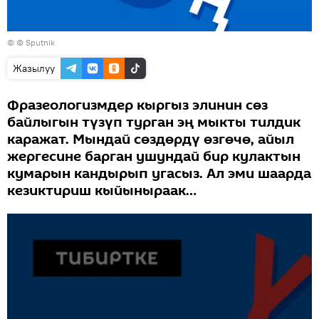
© © Sputnik
Жазылуу
Фразеологизмдер кыргыз элинин сөз
байлыгын түзүп турган эң мыкты тилдик
каражат. Мындай сөздөрдү өзгөчө, айыл
жергесине барган ушундай бир кулактын
кумарын кандырып угасыз. Ал эми шаарда
кезиктириш кыйыныраак…