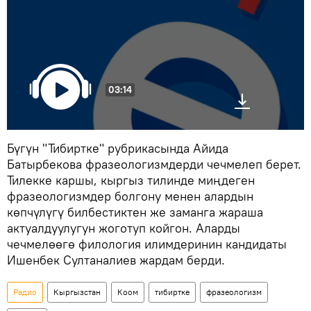
03:14
Бүгүн "Тибиртке" рубрикасында Айида
Батырбекова фразеологизмдерди чечмелеп берет.
Тилекке каршы, кыргыз тилинде миңдеген
фразеологизмдер болгону менен алардын
көпчүлүгү билбестиктен же заманга жараша
актуалдуулугун жоготуп койгон. Аларды
чечмелөөгө филология илимдеринин кандидаты
Ишенбек Султаналиев жардам берди.
Радио
Кыргызстан
Коом
тибиртке
фразеологизм