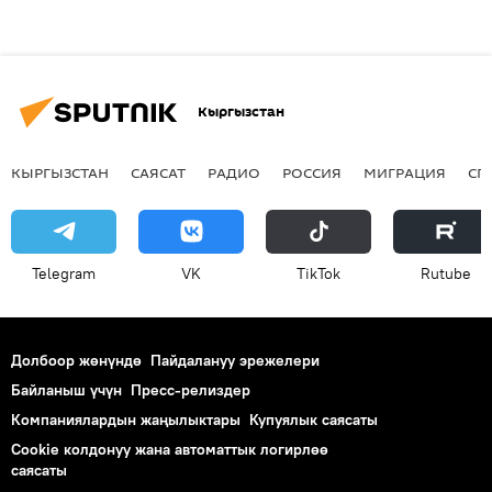
Кыргызстан
КЫРГЫЗСТАН
САЯСАТ
РАДИО
РОССИЯ
МИГРАЦИЯ
СП
Telegram
VK
ТikТоk
Rutube
Долбоор жөнүндө
Пайдалануу эрежелери
Байланыш үчүн
Пресс-релиздер
Компаниялардын жаңылыктары
Купуялык саясаты
Cookie колдонуу жана автоматтык логирлөө
саясаты