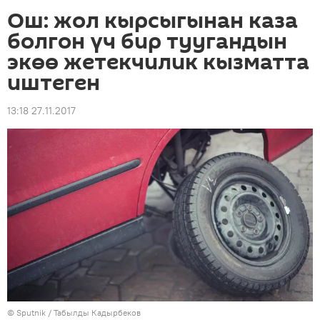
Ош: жол кырсыгынан каза
болгон үч бир туугандын
экөө жетекчилик кызматта
иштеген
13:18 27.11.2017
©
Sputnik / Табылды Кадырбеков