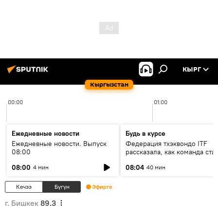
КЫРГ
Кыргызстан
00:00
01:00
Ежедневные новости
Будь в курсе
Ежедневные новости. Выпуск
Федерация тхэквондо ITF
08:00
рассказала, как команда ста
жертвой мошенников
08:00
08:04
4 мин
40 мин
Кечээ
Бүгүн
Эфирге
г. Бишкек
89.3