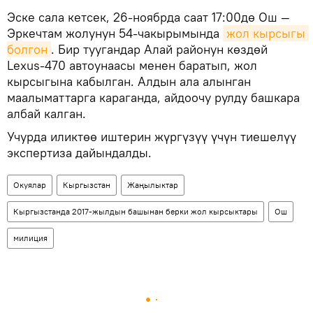
Эске сала кетсек, 26-ноябрда саат 17:00дө Ош —
Эркечтам жолунун 54-чакырымында
жол кырсыгы 
болгон
. Бир туугандар Алай районун көздөй
Lexus-470 автоунаасы менен баратып, жол
кырсыгына кабылган. Алдын ала алынган
маалыматтарга караганда, айдоочу рулду башкара
албай калган.
Учурда иликтөө иштерин жүргүзүү үчүн тиешелүү
экспертиза дайындалды.
Окуялар
Кыргызстан
Жаңылыктар
Кыргызстанда 2017-жылдын башынан берки жол кырсыктары
Ош
милиция