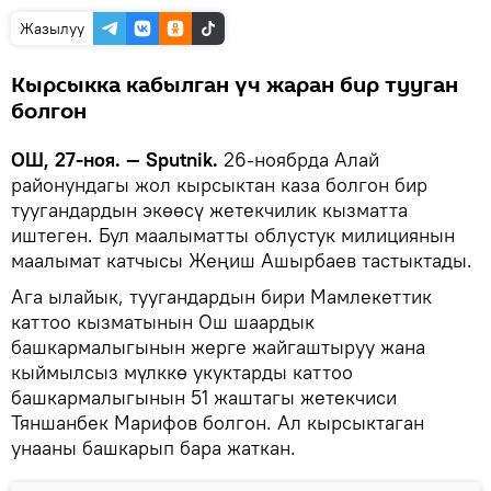
Жазылуу
Кырсыкка кабылган үч жаран бир тууган
болгон
ОШ, 27-ноя. — Sputnik.
26-ноябрда Алай
районундагы жол кырсыктан каза болгон бир
туугандардын экөөсү жетекчилик кызматта
иштеген. Бул маалыматты облустук милициянын
маалымат катчысы Жеңиш Ашырбаев тастыктады.
Ага ылайык, туугандардын бири Мамлекеттик
каттоо кызматынын Ош шаардык
башкармалыгынын жерге жайгаштыруу жана
кыймылсыз мүлккө укуктарды каттоо
башкармалыгынын 51 жаштагы жетекчиси
Тяншанбек Марифов болгон. Ал кырсыктаган
унааны башкарып бара жаткан.