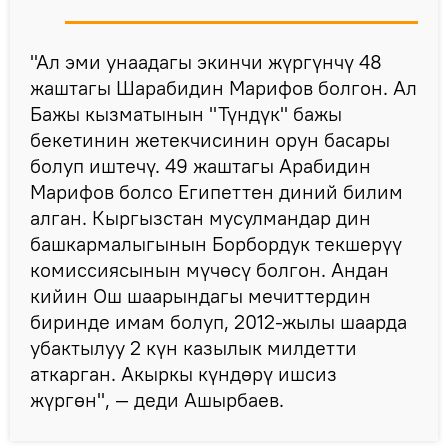
"Ал эми унаадагы экинчи жүргүнчү 48
жаштагы Шарабидин Марифов болгон. Ал
Бажы кызматынын "Түндүк" бажы
бекетинин жетекчисинин орун басары
болуп иштечү. 49 жаштагы Арабидин
Марифов болсо Египеттен диний билим
алган. Кыргызстан мусулмандар дин
башкармалыгынын Борбордук текшерүү
комиссиясынын мүчөсү болгон. Андан
кийин Ош шаарындагы мечиттердин
биринде имам болуп, 2012-жылы шаарда
убактылуу 2 күн казылык милдетти
аткарган. Акыркы күндөрү ишсиз
жүргөн", — деди Ашырбаев.