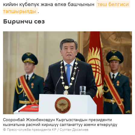
кийин күбөлүк жана өлкө башчынын
төш белгиси 
тапшырылды
.
Биринчи сөз
Сооронбай Жээнбековдун Кыргызстандын президенти
кызматына расмий киришүү салтанаттуу аземи өткөрүлдү
©
Пресс-служба президента КР / Султан Досалиев