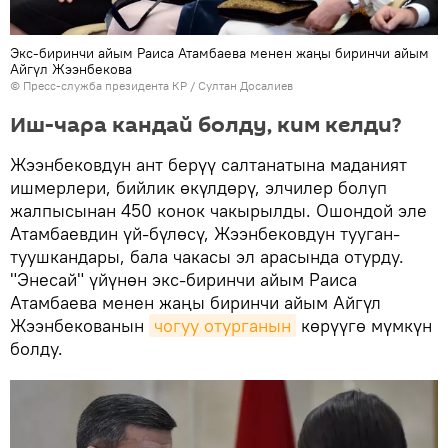
Экс-биринчи айым Раиса Атамбаева менен жаңы биринчи айым
Айгүл Жээнбекова
©
Пресс-служба президента КР / Султан Досалиев
Иш-чара кандай болду, ким келди?
Жээнбековдун ант берүү салтанатына маданият
ишмерлери, бийлик өкүлдөрү, элчилер болуп
жалпысынан 450 конок чакырылды. Ошондой эле
Атамбаевдин үй-бүлөсү, Жээнбековдун тууган-
туушкандары, бала чакасы эл арасында отурду.
"Энесай" үйүнөн экс-биринчи айым Раиса
Атамбаева менен жаңы биринчи айым Айгүл
Жээнбекованын
чогуу отурганын
көрүүгө мүмкүн
болду.