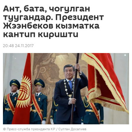
Ант, бата, чогулган
туугандар. Президент
Жээнбеков кызматка
кантип киришти
20:48 24.11.2017
©
Пресс-служба президента КР / Султан Досалиев