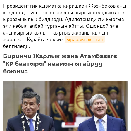
Президенттик кызматка киришкен Жээнбеков аны
колдоп добуш берген жалпы кыргызстандыктарга
ыраазычылык билдирди. Адилетсиздикти кыргыз
эли кабыл албай турганын айтты. Ошондой эле
аны кыргыз кылып, кыргыз жараны кылып
жараткан Кудайга чексиз
ыраазы экенин
белгиледи.
Биринчи Жарлык жана Атамбаевге
"КР баатыры" наамын ыгайруу
боюнча