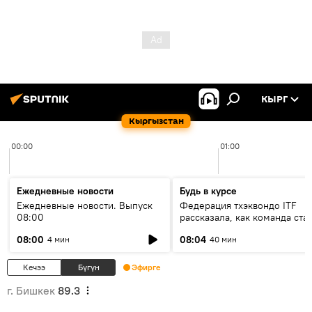
КЫРГ
Кыргызстан
00:00
01:00
Ежедневные новости
Будь в курсе
Ежедневные новости. Выпуск
Федерация тхэквондо ITF
08:00
рассказала, как команда ста
жертвой мошенников
08:00
08:04
4 мин
40 мин
Кечээ
Бүгүн
Эфирге
г. Бишкек
89.3