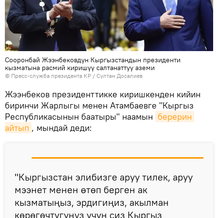
Сооронбай Жээнбековдун Кыргызстандын президенти
кызматына расмий киришүү салтанаттуу аземи
©
Пресс-служба президента КР / Султан Досалиев
Жээнбеков президенттикке киришкенден кийин
биринчи Жарлыгы менен Атамбаевге "Кыргыз
Республикасынын баатыры" наамын
берерин 
айтып
, мындай деди:
"Кыргызстан элибизге аруу тилек, аруу
мээнет менен өтөп берген ак
кызматыңыз, эрдигиңиз, акылман
көрөгөчтүгүңүз үчүн сиз Кыргыз