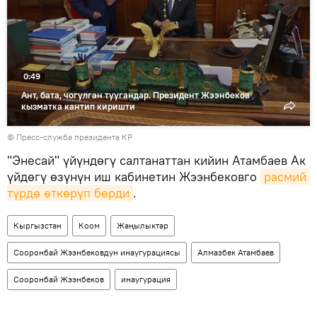
0:49
Ант, бата, чогулган туугандар. Президент Жээнбеков
кызматка кантип киришти
©
Пресс-служба президента КР
"Энесай" үйүндөгү салтанаттан кийин Атамбаев Ак
үйдөгү өзүнүн иш кабинетин Жээнбековго
расмий 
түрдө өткөрүп берди
.
Кыргызстан
Коом
Жаңылыктар
Сооронбай Жээнбековдун инаугурациясы
Алмазбек Атамбаев
Сооронбай Жээнбеков
инаугурация