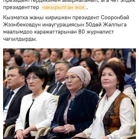
президенттер
чакырылган жок
.
Кызматка жаңы киришкен президент Сооронбай
Жээнбековдун инаугурациясын 50дөй Жалпыга
маалымдоо каражаттарынан 80 журналист
чагылдырды.