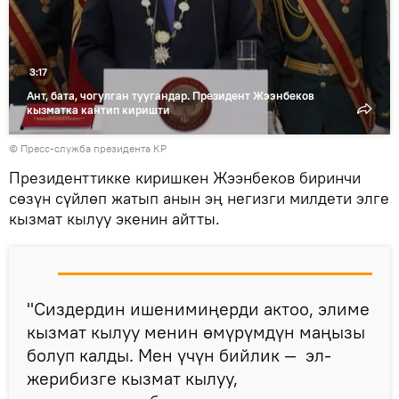
3:17
Ант, бата, чогулган туугандар. Президент Жээнбеков
кызматка кантип киришти
©
Пресс-служба президента КР
Президенттикке киришкен Жээнбеков биринчи
сөзүн сүйлөп жатып анын эң негизги милдети элге
кызмат кылуу экенин айтты.
"Сиздердин ишенимиңерди актоо, элиме
кызмат кылуу менин өмүрүмдүн маңызы
болуп калды. Мен үчүн бийлик — эл-
жерибизге кызмат кылуу,