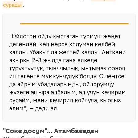
сурады
.
"Ойлогон ойду кыстаган турмуш жеңет
дегендей, көп нерсе колуман келбей
калды. Убакыт да жетпей калды. Анткени
акыркы 2-3 жылда гана өлкөдө
туруктуулук, тынччылык, ынтымак орноп
иштегенге мүмкүнчүлүк болду. Ошентсе
да айрым убадаларымды, ойлорумду
жүзөгө ашыра албадым, ал үчүн кечирим
сурайм, мени кечирип койгула, кыргыз
элим", — деди ал.
"Соке досум"… Атамбаевден