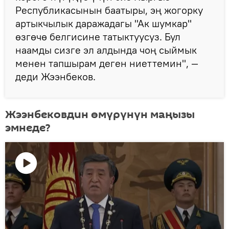
Республикасынын баатыры, эң жогорку
артыкчылык даражадагы "Ак шумкар"
өзгөчө белгисине татыктуусуз. Бул
наамды сизге эл алдында чоң сыймык
менен тапшырам деген ниеттемин", —
деди Жээнбеков.
Жээнбековдин өмүрүнүн маңызы
эмнеде?
Видеону
көрсөтүү