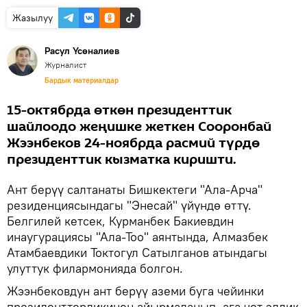
Жазылуу
Расул Үсөналиев
Журналист
Бардык материалдар
15-октябрда өткөн президенттик
шайлоодо жеңишке жеткен Сооронбай
Жээнбеков 24-ноябрда расмий түрдө
президенттик кызматка киришти.
Ант берүү салтанаты Бишкектеги "Ала-Арча"
резиденциясындагы "Энесай" үйүндө өттү.
Белгилей кетсек, Курманбек Бакиевдин
инаугурациясы "Ала-Тоо" аянтында, Алмазбек
Атамбаевдики Токтогул Сатылганов атындагы
улуттук филармонияда болгон.
Жээнбековдун ант берүү аземи буга чейинки
президенттердикинен айырмаланып, ага чет элдик