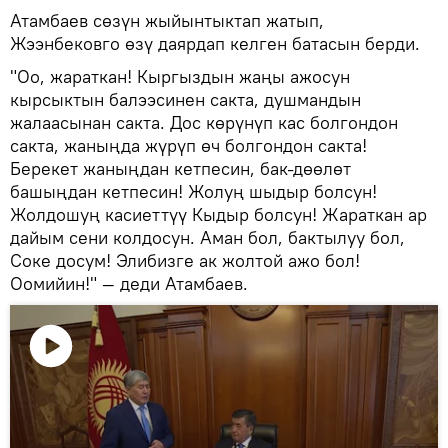
Атамбаев сөзүн жыйынтыктап жатып,
Жээнбековго өзү даярдап келген батасын берди.
"Оо, жараткан! Кыргыздын жаңы ажосун
кырсыктын балээсинен сакта, душмандын
жалаасынан сакта. Дос көрүнүп кас болгондон
сакта, жаныңда жүрүп өч болгондон сакта!
Берекет жаныңдан кетпесин, бак-дөөлөт
башыңдан кетпесин! Жолуң шыдыр болсун!
Жолдошуң касиеттүү Кыдыр болсун! Жараткан ар
дайым сени колдосун. Аман бол, бактылуу бол,
Соке досум! Элибизге ак жолтой ажо бол!
Оомийин!" — деди Атамбаев.
Видеону
көрсөтүү