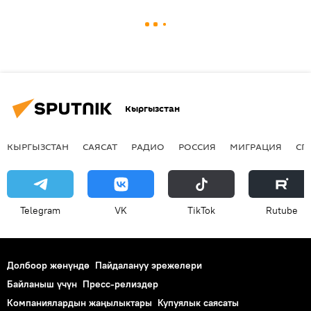
Кыргызстан
КЫРГЫЗСТАН
САЯСАТ
РАДИО
РОССИЯ
МИГРАЦИЯ
СП
Telegram
VK
ТikТоk
Rutube
Долбоор жөнүндө
Пайдалануу эрежелери
Байланыш үчүн
Пресс-релиздер
Компаниялардын жаңылыктары
Купуялык саясаты