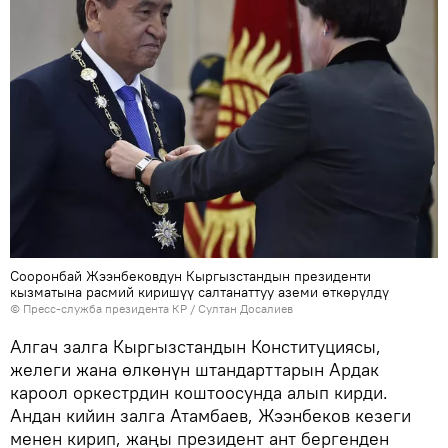
Сооронбай Жээнбековдун Кыргызстандын президенти
кызматына расмий киришүү салтанаттуу аземи өткөрүлдү
©
Пресс-служба президента КР / Султан Досалиев
Алгач залга Кыргызстандын Конституциясы,
желеги жана өлкөнүн штандарттарын Ардак
кароол оркестрдин коштоосунда алып кирди.
Андан кийин залга Атамбаев, Жээнбеков кезеги
менен кирип, жаңы президент ант бергенден