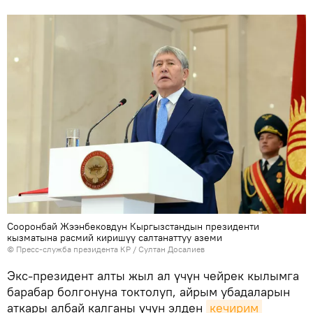
Сооронбай Жээнбековдун Кыргызстандын президенти
кызматына расмий киришүү салтанаттуу аземи
©
Пресс-служба президента КР / Султан Досалиев
Экс-президент алты жыл ал үчүн чейрек кылымга
барабар болгонуна токтолуп, айрым убадаларын
аткары албай калганы үчүн элден
кечирим 