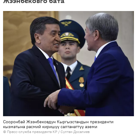
Жээнбековго бата
Сооронбай Жээнбековдун Кыргызстандын президенти
кызматына расмий киришүү салтанаттуу аземи
©
Пресс-служба президента КР / Султан Досалиев