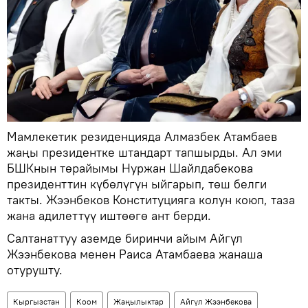
Мамлекетик резиденцияда Алмазбек Атамбаев
жаңы президентке штандарт тапшырды. Ал эми
БШКнын төрайымы Нуржан Шайлдабекова
президенттин күбөлүгүн ыйгарып, төш белги
такты. Жээнбеков Конституцияга колун коюп, таза
жана адилеттүү иштөөгө ант берди.
Салтанаттуу аземде биринчи айым Айгүл
Жээнбекова менен Раиса Атамбаева жанаша
отурушту.
Кыргызстан
Коом
Жаңылыктар
Айгүл Жээнбекова