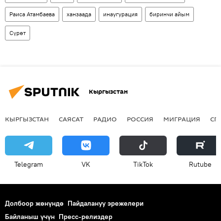
Раиса Атамбаева
ханзаада
инаугурация
биринчи айым
Сүрөт
Кыргызстан
КЫРГЫЗСТАН
САЯСАТ
РАДИО
РОССИЯ
МИГРАЦИЯ
СП
Telegram
VK
ТikТоk
Rutube
Долбоор жөнүндө
Пайдалануу эрежелери
Байланыш үчүн
Пресс-релиздер