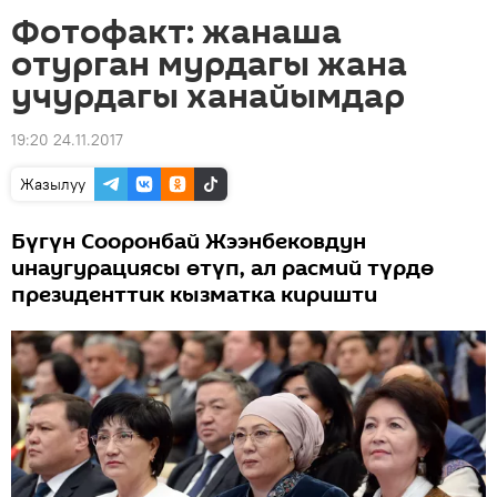
Фотофакт: жанаша
отурган мурдагы жана
учурдагы ханайымдар
19:20 24.11.2017
Жазылуу
Бүгүн Сооронбай Жээнбековдун
инаугурациясы өтүп, ал расмий түрдө
президенттик кызматка киришти