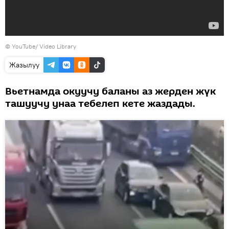
© YouTube/ Video Library
Жазылуу
Вьетнамда окуучу баланы аз жерден жүк
ташуучу унаа тебелеп кете жаздады.