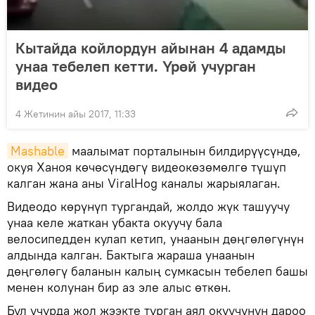
Кытайда койлордун айынан 4 адамды
унаа тебелеп кетти. Үрөй учурган
видео
4 Жетинин айы 2017, 11:33
Mashable
маалымат порталынын билдирүүсүндө,
окуя Ханоя көчөсүндөгү видеокөзөмөлгө түшүп
калган жана аны ViralHog каналы жарыялаган.
Видеодо көрүнүп тургандай, жолдо жүк ташуучу
унаа келе жаткан убакта окуучу бала
велосипедден кулап кетип, унаанын дөңгөлөгүнүн
алдында калган. Бактыга жараша унаанын
дөңгөлөгү баланын калың сумкасын тебелеп башы
менен колунан бир аз эле алыс өткөн.
Бул учурда жол жээкте турган аял окуучунун дароо