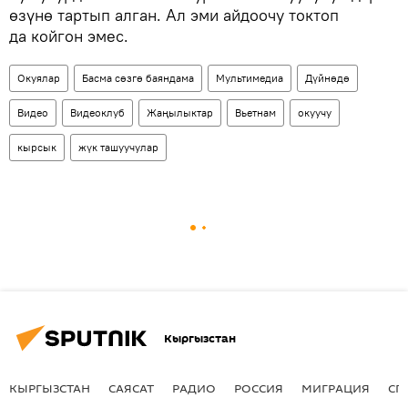
өзүнө тартып алган. Ал эми айдоочу токтоп
да койгон эмес.
Окуялар
Басма сөзгө баяндама
Мультимедиа
Дүйнөдө
Видео
Видеоклуб
Жаңылыктар
Вьетнам
окуучу
кырсык
жүк ташуучулар
Кыргызстан
КЫРГЫЗСТАН
САЯСАТ
РАДИО
РОССИЯ
МИГРАЦИЯ
СП