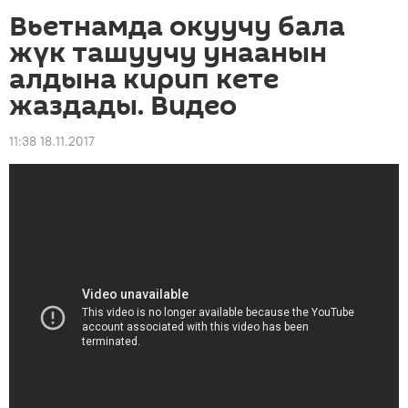
Вьетнамда окуучу бала
жүк ташуучу унаанын
алдына кирип кете
жаздады. Видео
11:38 18.11.2017