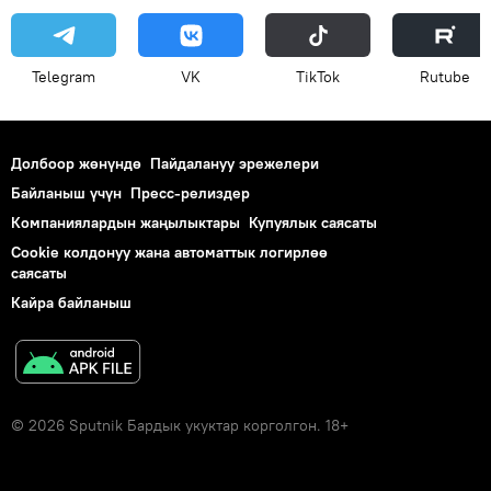
Telegram
VK
ТikТоk
Rutube
Долбоор жөнүндө
Пайдалануу эрежелери
Байланыш үчүн
Пресс-релиздер
Компаниялардын жаңылыктары
Купуялык саясаты
Cookie колдонуу жана автоматтык логирлөө
саясаты
Кайра байланыш
© 2026 Sputnik Бардык укуктар корголгон. 18+