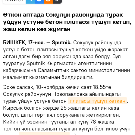
Өткөн аптада Сокулук районунда турак
үйдүн үстүнө бетон плитасы түшүп кетип,
жаш келин көз жумган
БИШКЕК, 17-ноя. — Sputnik.
Сокулук районунда
үстүнө бетон плитасы түшүп кеткен үйдө жаракат
алган дагы бир аял ооруканада каза болду. Бул
тууралуу Sputnik Кыргызстан агенттигинин
кабарчысына Саламыттык сактоо министрлигинин
маалымат кызматынан билдиришти.
Эске салсак, 10-ноябрда кечки саат 18.55те
Сокулук районунун Новопавловка айылындагы
турак үйдүн үстүнө бетон
плитасы түшүп кеткен
.
Кырсык болгон жерде 25 жаштагы келин каза
болуп, дагы төрт аял ооруканага жеткирилген.
Кийин үй ээсинин тууганы ал күнү 78 жашка
толгон чоң апасынын туулган күнүн белгилөө үчүн