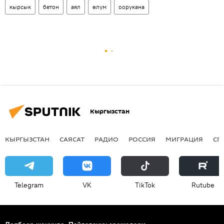
кырсык
бетон
аял
өлүм
оорукана
Кыргызстан
КЫРГЫЗСТАН
САЯСАТ
РАДИО
РОССИЯ
МИГРАЦИЯ
СП
Telegram
VK
ТikТоk
Rutube