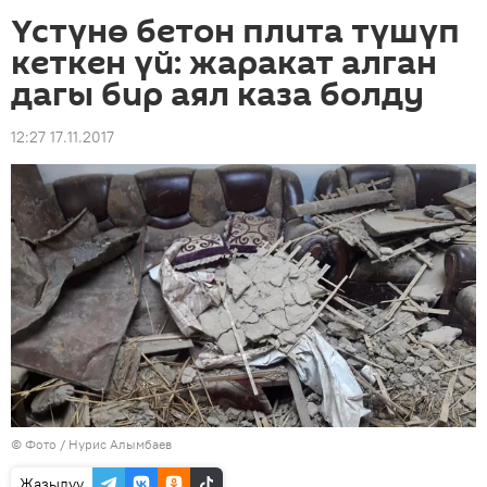
Үстүнө бетон плита түшүп
кеткен үй: жаракат алган
дагы бир аял каза болду
12:27 17.11.2017
© Фото / Нурис Алымбаев
Жазылуу