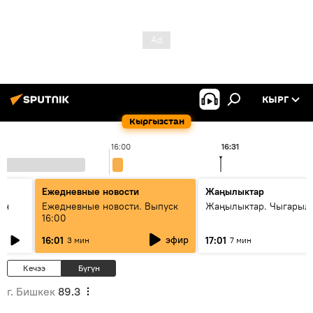
КЫРГ
Кыргызстан
16:00
16:31
Ежедневные новости
Жаңылыктар
ан
Ежедневные новости. Выпуск
Жаңылыктар. Чыгарыл
16:00
эфир
16:01
17:01
3 мин
7 мин
Кечээ
Бүгүн
г. Бишкек
89.3