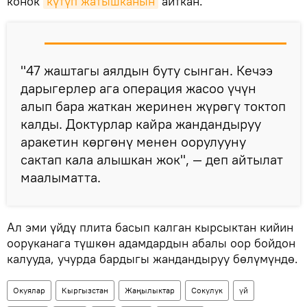
конок
күтүп жатышканын
айткан.
"47 жаштагы аялдын буту сынган. Кечээ
дарыгерлер ага операция жасоо үчүн
алып бара жаткан жеринен жүрөгү токтоп
калды. Доктурлар кайра жандандыруу
аракетин көргөнү менен оорулууну
сактап кала алышкан жок", — деп айтылат
маалыматта.
Ал эми үйдү плита басып калган кырсыктан кийин
ооруканага түшкөн адамдардын абалы оор бойдон
калууда, учурда бардыгы жандандыруу бөлүмүндө.
Окуялар
Кыргызстан
Жаңылыктар
Сокулук
үй