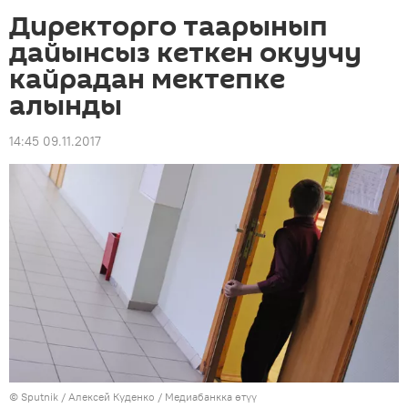
Директорго таарынып
дайынсыз кеткен окуучу
кайрадан мектепке
алынды
14:45 09.11.2017
©
Sputnik
/ Алексей Куденко
/
Медиабанкка өтүү