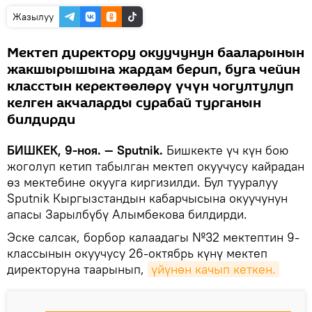
Жазылуу
Мектеп директору окуучунун бааларынын
жакшырышына жардам берип, буга чейин
класстын керектөөлөрү үчүн чогултулуп
келген акчаларды сурабай турганын
билдирди
БИШКЕК, 9-ноя. — Sputnik.
Бишкекте үч күн бою
жоголуп кетип табылган мектеп окуучусу кайрадан
өз мектебине окууга киргизилди. Бул тууралуу
Sputnik Кыргызстандын кабарчысына окуучунун
апасы Зарылбүбү Алымбекова билдирди.
Эске салсак, борбор калаадагы №32 мектептин 9-
классынын окуучусу 26-октябрь күнү мектеп
директоруна таарынып,
үйүнөн качып кеткен.