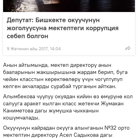
Депутат: Бишкекте окуучунун
жоголуусуна мектептеги коррупция
себеп болгон
9 Жетинин айы 2017, 14:04
Анын айтымында, мектеп директору анын
бааларынын жакшырышына жардам берип, буга
чейин класстын керектөөлөрү үчүн чогултулуп
келген акчаларды сурабай турганын айткан.
Алымбекова чуулуу окуядан кийин өз өмүрүнө кол
салууга аракет кылган класс жетекчи Жумакан
Каниметова дагы жумушка чыкканын
кошумчалады.
Окуучунун кайрадан окууга алынганын №32 орто
мектептин директору Асел Садыкова дагы