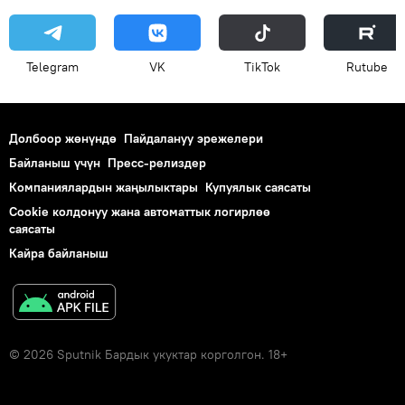
Telegram
VK
ТikТоk
Rutube
Долбоор жөнүндө
Пайдалануу эрежелери
Байланыш үчүн
Пресс-релиздер
Компаниялардын жаңылыктары
Купуялык саясаты
Cookie колдонуу жана автоматтык логирлөө
саясаты
Кайра байланыш
© 2026 Sputnik Бардык укуктар корголгон. 18+