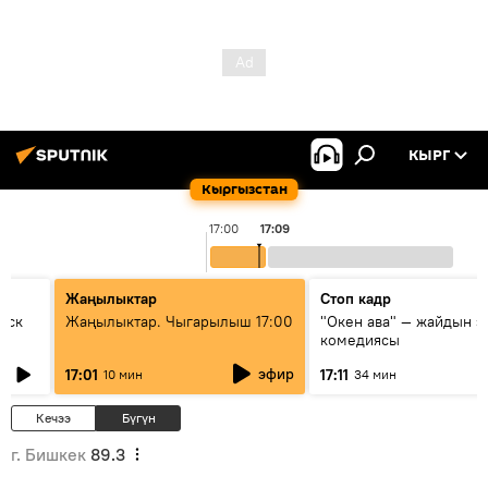
КЫРГ
Кыргызстан
17:00
17:09
Жаңылыктар
Стоп кадр
уск
Жаңылыктар. Чыгарылыш 17:00
"Окен ава" — жайдын э
комедиясы
эфир
17:01
17:11
10 мин
34 мин
Кечээ
Бүгүн
г. Бишкек
89.3