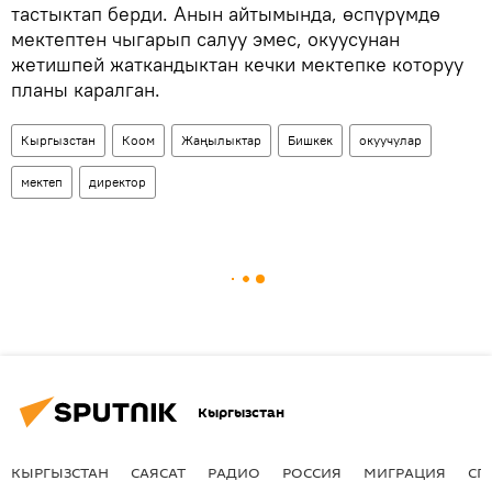
тастыктап берди. Анын айтымында, өспүрүмдө
мектептен чыгарып салуу эмес, окуусунан
жетишпей жаткандыктан кечки мектепке которуу
планы каралган.
Кыргызстан
Коом
Жаңылыктар
Бишкек
окуучулар
мектеп
директор
Кыргызстан
КЫРГЫЗСТАН
САЯСАТ
РАДИО
РОССИЯ
МИГРАЦИЯ
СП