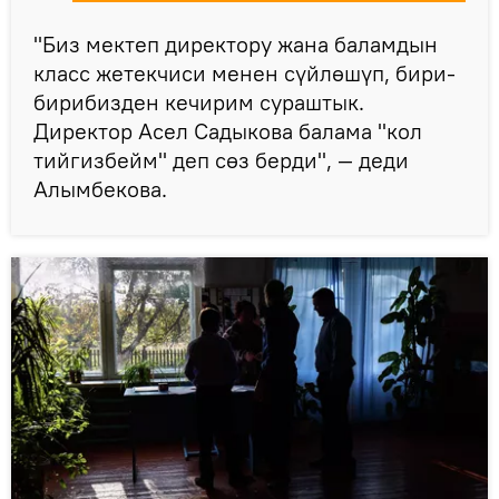
"Биз мектеп директору жана баламдын
класс жетекчиси менен сүйлөшүп, бири-
бирибизден кечирим сураштык.
Директор Асел Садыкова балама "кол
тийгизбейм" деп сөз берди", — деди
Алымбекова.