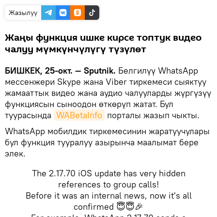
Жазылуу
Жаңы функция ишке кирсе топтук видео
чалуу мүмкүнчүлүгү түзүлөт
БИШКЕК, 25-окт. — Sputnik.
Белгилүү WhatsApp
мессенжери Skype жана Viber тиркемеси сыяктуу
жамааттык видео жана аудио чалууларды жүргүзүү
функциясын сыноодон өткөрүп жатат. Бул
туурасында
WABetaInfo
порталы жазып чыкты.
WhatsApp мобилдик тиркемесинин жаратуучулары
бул функция тууралуу азырынча маалымат бере
элек.
The 2.17.70 iOS update has very hidden
references to group calls!
Before it was an internal news, now it's all
confirmed 😇😇🎉