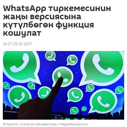
WhatsApp тиркемесинин
жаңы версиясына
күтүлбөгөн функция
кошулат
14:27 25.10.2017
©
Sputnik
/ Наталья Селиверстова
/
Медиабанкка өтүү