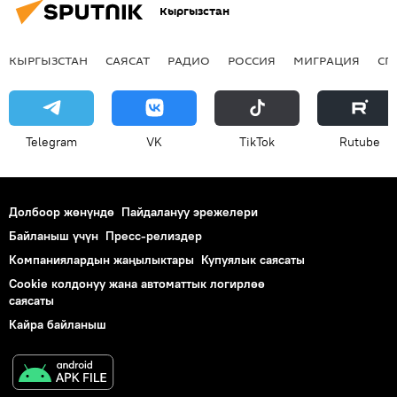
Кыргызстан
КЫРГЫЗСТАН
САЯСАТ
РАДИО
РОССИЯ
МИГРАЦИЯ
СП
Telegram
VK
ТikТоk
Rutube
Долбоор жөнүндө
Пайдалануу эрежелери
Байланыш үчүн
Пресс-релиздер
Компаниялардын жаңылыктары
Купуялык саясаты
Cookie колдонуу жана автоматтык логирлөө
саясаты
Кайра байланыш