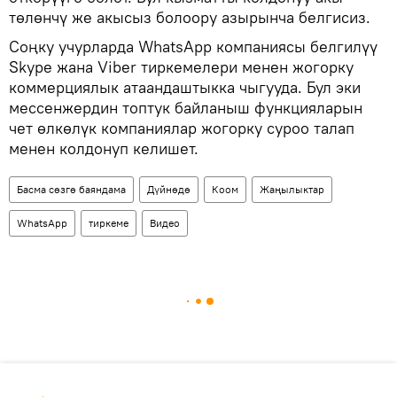
төлөнчү же акысыз болоору азырынча белгисиз.
Соңку учурларда WhatsApp компаниясы белгилүү
Skype жана Viber тиркемелери менен жогорку
коммерциялык атаандаштыкка чыгууда. Бул эки
мессенжердин топтук байланыш функцияларын
чет өлкөлүк компаниялар жогорку суроо талап
менен колдонуп келишет.
Басма сөзгө баяндама
Дүйнөдө
Коом
Жаңылыктар
WhatsApp
тиркеме
Видео