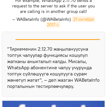
For example, WhatsApp 2.17.70 sends a
request to the server to ask if the user you
are calling is in another group call!
— WABetaInfo (@WABetaInfo)
21 октября 
2017 г.
​"Тиркеменин 2.12.70 жаңылануусуна
топтук чалуулар функциясы кошулуп
жатканы аныкталып калды. Мисалы,
WhatsApp абонентине чалуу учурунда
топтук сүйлөшүүгө кошулууга сурам
жөнөтүп жатат", — деп жазган WABetaInfo
порталынын тестирлөөчүлөрү.