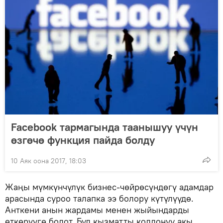
Facebook тармагында таанышуу үчүн
өзгөчө функция пайда болду
10 Аяк оона 2017, 18:03
Жаңы мүмкүнчүлүк бизнес-чөйрөсүндөгү адамдар
арасында суроо талапка ээ болору күтүлүүдө.
Анткени анын жардамы менен жыйындарды
өткөрүүгө болот. Бул кызматты колдонуу акы