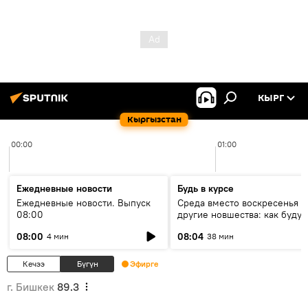
КЫРГ
Кыргызстан
00:00
01:00
Ежедневные новости
Будь в курсе
Ежедневные новости. Выпуск
Среда вместо воскресенья и
08:00
другие новшества: как будут
проходить выборы в КР?
08:00
08:04
4 мин
38 мин
Кечээ
Бүгүн
Эфирге
г. Бишкек
89.3