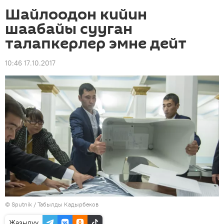
Шайлоодон кийин
шаабайы сууган
талапкерлер эмне дейт
10:46 17.10.2017
©
Sputnik / Табылды Кадырбеков
Жазылуу