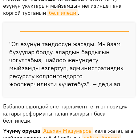
өзүнүн укуктарын мыйзамдын негизинде гана
коргой турганын
белгиледи
.
"Эл өзүнүн тандоосун жасады. Мыйзам
бузуулар болду, алардын бардыгын
чогултабыз, шайлоо жөнүндөгү
мыйзамды өзгөртүп, административдик
ресурсту колдонгондорго
жоопкерчиликти күчөтөбүз", — деди ал.
Бабанов ошондой эле парламенттеги оппозиция
катары реформаны талап кыларын баса
белгиледи.
Үчүнчү орунда
Адахан Мадумаров
келе жатат, ага
шайлоочулардын 6,47 пайызы
добуш берген
.