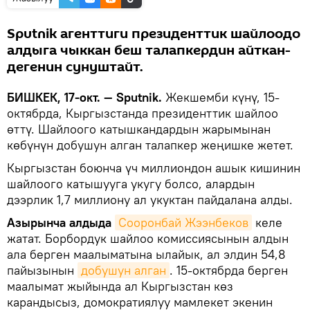
Sputnik агенттиги президенттик шайлоодо
алдыга чыккан беш талапкердин айткан-
дегенин сунуштайт.
БИШКЕК, 17-окт. — Sputnik.
Жекшемби күнү, 15-
октябрда, Кыргызстанда президенттик шайлоо
өттү. Шайлоого катышкандардын жарымынан
көбүнүн добушун алган талапкер жеңишке жетет.
Кыргызстан боюнча үч миллиондон ашык кишинин
шайлоого катышууга укугу болсо, алардын
дээрлик 1,7 миллиону ал укуктан пайдалана алды.
Азырынча алдыда
Сооронбай Жээнбеков
келе
жатат. Борбордук шайлоо комиссиясынын алдын
ала берген маалыматына ылайык, ал элдин 54,8
пайызынын
добушун алган
. 15-октябрда берген
маалымат жыйында ал Кыргызстан көз
карандысыз, домократиялуу мамлекет экенин