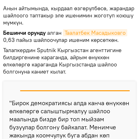
Анын айтымында, кырдаал өзгөрүлбөсө, жарандар
шайлоого таптакыр эле ишенимин жоготуп коюшу
мүмкүн.
Бешинчи орунду
алган
Таалатбек Масадыковго
0,63 пайыз шайлоочулар ишеним көрсөткөн.
Талапкердин Sputnik Кыргызстан агенттигине
билдиргенине караганда, айрым өнүккөн
өлкөлөргө караганда Кыргызстанда шайлоо
болгонуна каниет кылат.
"Бирок демократиясы алда канча өнүккөн
өлкөлөргө салыштырмалуу шайлоо
маалында бизде бир топ мыйзам
бузуулар болгону байкалат. Менимче
жакында коомчулук буга абдан көп