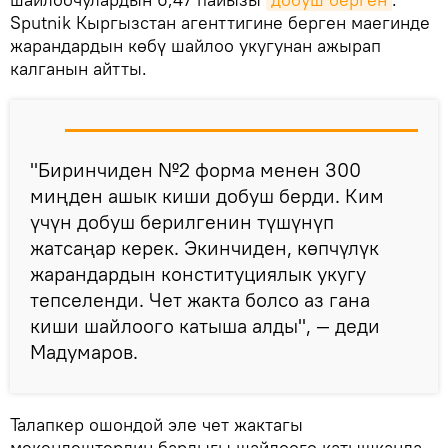
Sputnik Кыргызстан агенттигине берген маегинде
жарандардын көбү шайлоо укугунан ажырап
калганын айтты.
"Биринчиден №2 форма менен 300
миңден ашык киши добуш берди. Ким
үчүн добуш берилгенин түшүнүп
жатсаңар керек. Экинчиден, көпчүлүк
жарандардын конституциялык укугу
тепселенди. Чет жакта болсо аз гана
киши шайлоого катыша алды", — деди
Мадумаров.
Талапкер ошондой эле чет жактагы
мекендештердин бардыгы шайлоого катышканда