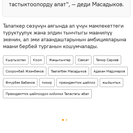
тастыктоолорду алат", — деди Масадыков.
Талапкер сөзүнүн аягында ал үчүн мамлекеттеги
туруктуулук жана элдин тынчтыгы маанилүү
экенин, ал эми атаандаштарынын амбицияларына
маани бербей турганын кошумчалады.
Кыргызстан
Коом
Жаңылыктар
Саясат
Темир Сариев
Сооронбай Жээнбеков
Таалатбек Масадыков
Адахан Мадумаров
Өмүрбек Бабанов
пикир
президенттик шайлоо
жыйынтык
Президенттик шайлоодон кийинки Таластагы абал