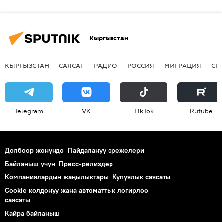
Кыргызстан
КЫРГЫЗСТАН
САЯСАТ
РАДИО
РОССИЯ
МИГРАЦИЯ
СП
Telegram
VK
ТikТоk
Rutube
Долбоор жөнүндө
Пайдалануу эрежелери
Байланыш үчүн
Пресс-релиздер
Компаниялардын жаңылыктары
Купуялык саясаты
Cookie колдонуу жана автоматтык логирлөө
саясаты
Кайра байланыш