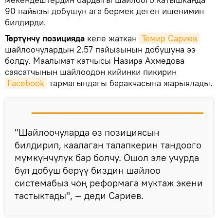
90 пайызы добушун ага бермек деген ишенимин
билдирди.
Төртүнчү позицияда
келе жаткан
Темир Сариев
шайлоочулардын 2,57 пайызынын добушуна ээ
болду. Маалымат катчысы Назира Ахмедова
саясатчынын шайлоодон кийинки пикирин
Facebook
тармагындагы баракчасына жарыялады.
"Шайлоочуларда өз позициясын
билдирип, каалаган талапкерин тандоого
мүмкүнчүлүк бар болчу. Ошол эле учурда
бул добуш берүү биздин шайлоо
системабыз чоң реформага муктаж экени
тастыктады", — деди Сариев.