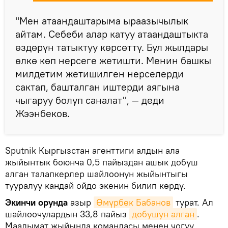
"Мен атаандаштарыма ыраазычылык
айтам. Себеби алар катуу атаандаштыкта
өздөрүн татыктуу көрсөттү. Бул жылдары
өлкө көп нерсеге жетишти. Менин башкы
милдетим жетишилген нерселерди
сактап, башталган иштерди аягына
чыгаруу болуп саналат", — деди
Жээнбеков.
Sputnik Кыргызстан агенттиги алдын ала
жыйынтык боюнча 0,5 пайыздан ашык добуш
алган талапкерлер шайлоонун жыйынтыгы
тууралуу кандай ойдо экенин билип көрдү.
Экинчи орунда
азыр
Өмүрбек Бабанов
турат. Ал
шайлоочулардын 33,8 пайыз
добушун алган
.
Маалымат жыйында командасы менен чогуу