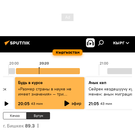
КЫРГ
Кыргызстан
20:00
20:20
21:00
Будь в курсе
Ачык кеп
уск
«Размер страны в науке не
Сейрек кездешүүчү ку
имеет значения» — три
менен: анын миграция
эксперта о сотрудничестве
жолу эмнеден кабар б
эфир
20:05
21:05
43 мин
43 мин
России и Кыргызстана в
образовании и исследованиях
Кечээ
Бүгүн
г. Бишкек
89.3