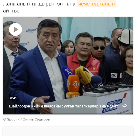
жана анын тагдырын эл гана
чече турганын
айтты.
Видеону
көрсөтүү
3:45
Шайлоодон кийин шаабайы сууган талапкерлер эмне дейт
©
Sputnik / Эмиль Садыров