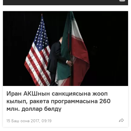
Иран АКШнын санкциясына жооп
кылып, ракета программасына 260
млн. доллар бөлдү
15 Баш оона 2017, 09:19