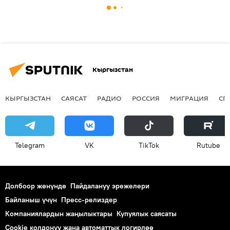
Кыргызстан
КЫРГЫЗСТАН
САЯСАТ
РАДИО
РОССИЯ
МИГРАЦИЯ
СП
Telegram
VK
ТikТоk
Rutube
Долбоор жөнүндө
Пайдалануу эрежелери
Байланыш үчүн
Пресс-релиздер
Компаниялардын жаңылыктары
Купуялык саясаты
Cookie колдонуу жана автоматтык логирлөө