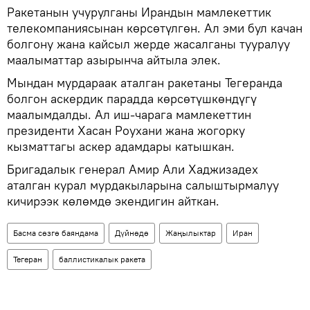
Ракетанын учурулганы Ирандын мамлекеттик
телекомпаниясынан көрсөтүлгөн. Ал эми бул качан
болгону жана кайсыл жерде жасалганы тууралуу
маалыматтар азырынча айтыла элек.
Мындан мурдараак аталган ракетаны Тегеранда
болгон аскердик парадда көрсөтүшкөндүгү
маалымдалды. Ал иш-чарага мамлекеттин
президенти Хасан Роухани жана жогорку
кызматтагы аскер адамдары катышкан.
Бригадалык генерал Амир Али Хаджизадех
аталган курал мурдакыларына салыштырмалуу
кичирээк көлөмдө экендигин айткан.
Басма сөзгө баяндама
Дүйнөдө
Жаңылыктар
Иран
Тегеран
баллистикалык ракета