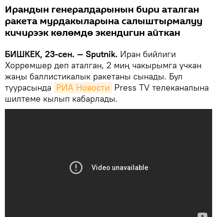
Ирандын генералдарынын бири аталган
ракета мурдакыларына салыштырмалуу
кичирээк көлөмдө экендигин айткан
БИШКЕК, 23-сен. — Sputnik.
Иран бийлиги
Хорремшер деп аталган, 2 миң чакырымга учкан
жаңы баллистикалык ракетаны сынады. Бул
туурасында
РИА Новости
Press TV телеканалына
шилтеме кылып кабарлады.