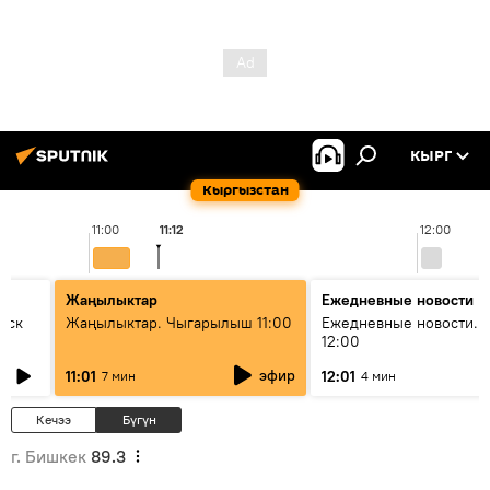
КЫРГ
Кыргызстан
11:00
11:12
12:00
Жаңылыктар
Ежедневные новости
уск
Жаңылыктар. Чыгарылыш 11:00
Ежедневные новости. 
12:00
эфир
11:01
12:01
7 мин
4 мин
Кечээ
Бүгүн
г. Бишкек
89.3