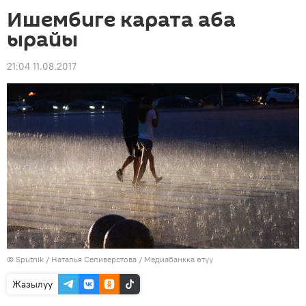
Ишембиге карата аба
ырайы
21:04 11.08.2017
©
Sputnik
/ Наталья Селиверстова
/
Медиабанкка өтүү
Жазылуу