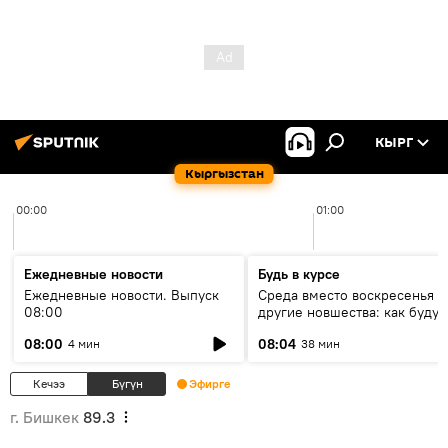
КЫРГ
Кыргызстан
00:00
01:00
Ежедневные новости
Будь в курсе
Ежедневные новости. Выпуск
Среда вместо воскресенья и
08:00
другие новшества: как будут
проходить выборы в КР?
08:00
08:04
4 мин
38 мин
Кечээ
Бүгүн
Эфирге
г. Бишкек
89.3