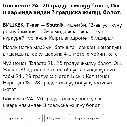
Бишкекте 24...26 градус жылуу болсо, Ош
шаарында андан 3 градуска жылуу болот.
БИШКЕК, 11-авг. — Sputnik.
Ишемби, 12-август күнү
республиканын аймагында жаан жаап, күн
күркүрөй турганын Кыргызгидромет билдирди.
Маалыматка ылайык, батыштан соккон шамалдын
ылдамдыгы секундасына 4-9 метрге чейин жетет.
Чүй менен Таласта 21…26 градус жылуу болот. Ош,
Жалал-Абад жана Баткен облустарында күндүн
табы 24…29 градуска жетет. Ысык-Көл менен
Нарында 18…23 градус жылуу болушу күтүлүп
жатат.
Бишкекте 24…26 градус жылуу болсо, Ош
шаарында андан 3 градуска жылуу болот.
Кыргызстан
Коом
Жаңылыктар
Кыргызгидромет