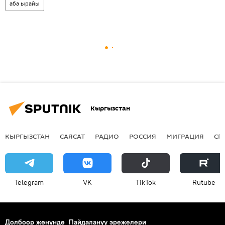
аба ырайы
Кыргызстан
КЫРГЫЗСТАН
САЯСАТ
РАДИО
РОССИЯ
МИГРАЦИЯ
СП
Telegram
VK
ТikТоk
Rutube
Долбоор жөнүндө
Пайдалануу эрежелери