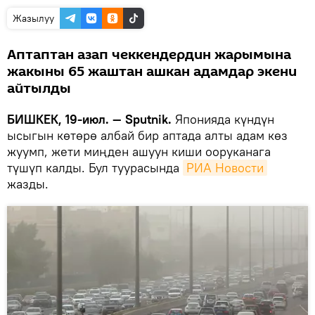
Жазылуу
Аптаптан азап чеккендердин жарымына
жакыны 65 жаштан ашкан адамдар экени
айтылды
БИШКЕК, 19-июл. — Sputnik.
Японияда күндүн
ысыгын көтөрө албай бир аптада алты адам көз
жуумп, жети миңден ашуун киши ооруканага
түшүп калды. Бул туурасында
РИА Новости
жазды.