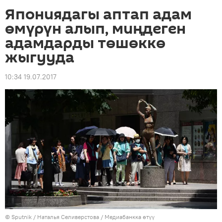
Япониядагы аптап адам
өмүрүн алып, миңдеген
адамдарды төшөккө
жыгууда
10:34 19.07.2017
©
Sputnik
/ Наталья Селиверстова
/
Медиабанкка өтүү