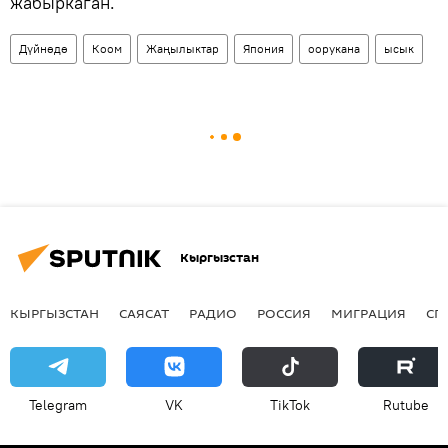
жабыркаган.
Дүйнөдө
Коом
Жаңылыктар
Япония
оорукана
ысык
Кыргызстан
КЫРГЫЗСТАН
САЯСАТ
РАДИО
РОССИЯ
МИГРАЦИЯ
СП
Telegram
VK
ТikТоk
Rutube