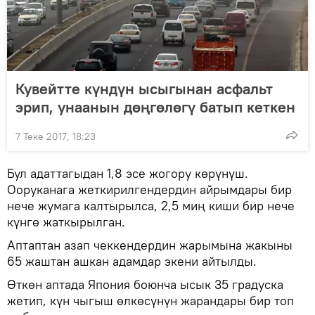
Кувейтте күндүн ысыгынан асфальт
эрип, унаанын дөңгөлөгү батып кеткен
7 Теке 2017, 18:23
Бул адаттагыдан 1,8 эсе жогору көрүнүш.
Ооруканага жеткирилгендердин айрымдары бир
нече жумага калтырылса, 2,5 миң киши бир нече
күнгө жаткырылган.
Аптаптан азап чеккендердин жарымына жакыны
65 жаштан ашкан адамдар экени айтылды.
Өткөн аптада Япония боюнча ысык 35 градуска
жетип, күн чыгыш өлкөсүнүн жарандары бир топ