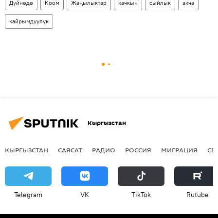
Дүйнөдө
Коом
Жаңылыктар
качкын
сыйлык
акча
кайрымдуулук
Кыргызстан
КЫРГЫЗСТАН
САЯСАТ
РАДИО
РОССИЯ
МИГРАЦИЯ
СП
Telegram
VK
ТikТоk
Rutube