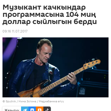
Музыкант качкындар
программасына 104 миң
доллар сыйлыгын берди
09:16 11.07.2017
©
Sputnik
/ Нина Зотина
/
Медиабанкка өтүү
Жазылуу