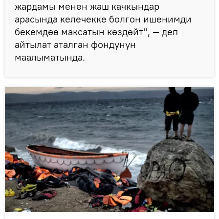
жардамы менен жаш качкындар
арасында келечекке болгон ишенимди
бекемдөө максатын көздөйт", — деп
айтылат аталган фондунун
маалыматында.