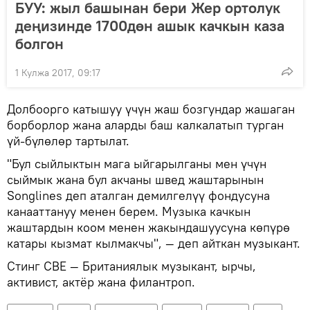
БУУ: жыл башынан бери Жер ортолук
деңизинде 1700дөн ашык качкын каза
болгон
1 Кулжа 2017, 09:17
Долбоорго катышуу үчүн жаш бозгундар жашаган
борборлор жана аларды баш калкалатып турган
үй-бүлөлөр тартылат.
"Бул сыйлыктын мага ыйгарылганы мен үчүн
сыймык жана бул акчаны швед жаштарынын
Songlines деп аталган демилгелүү фондусуна
канааттануу менен берем. Музыка качкын
жаштардын коом менен жакындашуусуна көпүрө
катары кызмат кылмакчы", — деп айткан музыкант.
Стинг CBE — Британиялык музыкант, ырчы,
активист, актёр жана филантроп.