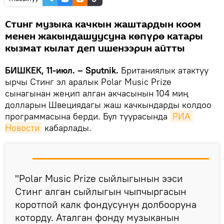
Стинг музыка качкын жаштардын коом
менен жакындашуусуна көпүрө катары
кызмат кылат деп ишенээрин айтты
БИШКЕК, 11-июл. – Sputnik.
Британиялык атактуу
ырчы Стинг эл аралык Polar Music Prize
сынагынан жеңип алган акчасынын 104 миң
долларын Швециядагы жаш качкындарды колдоо
программасына берди. Бул туурасында
РИА 
Новости
кабарлады.
"Polar Music Prize сыйлыгынын ээси
Стинг алган сыйлыгын чыпчыргасын
коротпой калк фондусунун долбооруна
которду. Аталган фонду музыканын