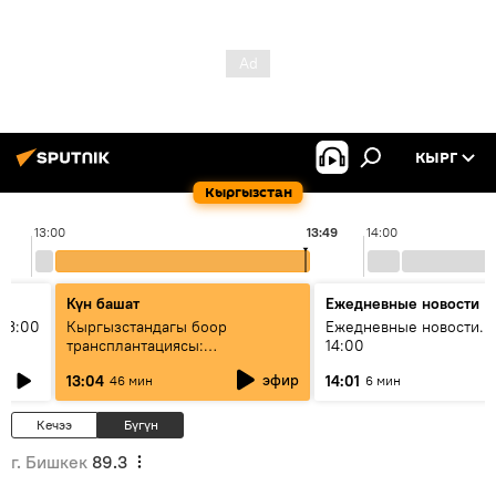
КЫРГ
Кыргызстан
13:00
13:49
14:00
Күн башат
Ежедневные новости
13:00
Кыргызстандагы боор
Ежедневные новости. 
трансплантациясы:
14:00
жетишкендиктер жана өнүгүү
эфир
13:04
14:01
46 мин
6 мин
келечеги
Кечээ
Бүгүн
г. Бишкек
89.3