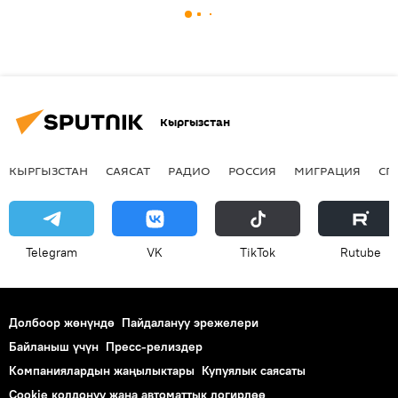
Кыргызстан
КЫРГЫЗСТАН
САЯСАТ
РАДИО
РОССИЯ
МИГРАЦИЯ
СП
Telegram
VK
ТikТоk
Rutube
Долбоор жөнүндө
Пайдалануу эрежелери
Байланыш үчүн
Пресс-релиздер
Компаниялардын жаңылыктары
Купуялык саясаты
Cookie колдонуу жана автоматтык логирлөө