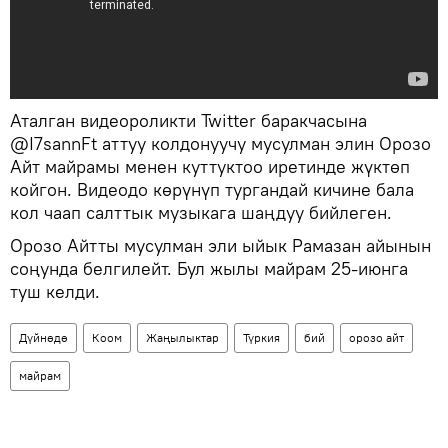
Аталган видеороликти Twitter баракчасына
@I7sannFt аттуу колдонуучу мусулман элин Орозо
Айт майрамы менен куттуктоо иретинде жүктөп
койгон. Видеодо көрүнүп тургандай кичине бала
кол чаап салттык музыкага шаңдуу бийлеген.
Орозо Айтты мусулман эли ыйык Рамазан айынын
соңунда белгилейт. Бул жылы майрам 25-июнга
туш келди.
Дүйнөдө
Коом
Жаңылыктар
Түркия
бий
орозо айт
майрам