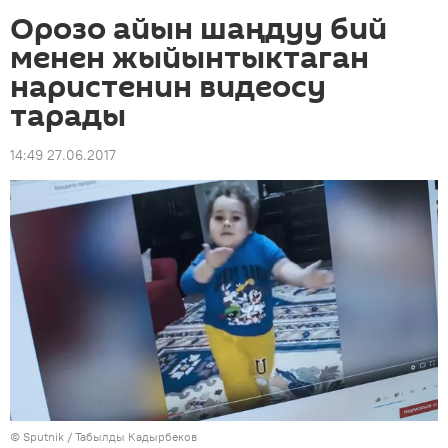
Орозо айын шаңдуу бий
менен жыйынтыктаган
наристенин видеосу
тарады
14:49 27.06.2017
©
Sputnik / Табылды Кадырбеков