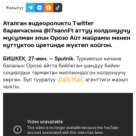
Жазылуу
Аталган видеороликти Twitter
баракчасына @I7sannFt аттуу колдонуучу
мусулман элин Орозо Айт майрамы менен
куттуктоо иретинде жүктөп койгон.
БИШКЕК, 27-июн. — Sputnik.
Түркиялык кичине
баланын Орозо айтта бийлеген шаңдуу бийин
социалдык тармактан миллиондогон колдонуучу
көргөн. Бул тууралуу
Daily Mail
агенттиги жазып
чыкты.