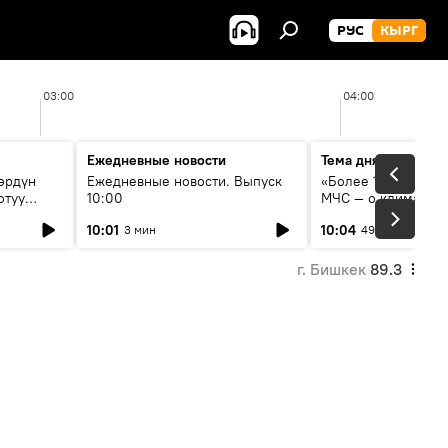
РУС
КЫРГ
03:00
04:00
Ежедневные новости
Тема дня
өрдүн
Ежедневные новости. Выпуск
«Более 1200 сёл в 
отуу
10:00
МЧС — о климате, 
системе оповещен
10:01
10:04
3 мин
49 мин
населения
г. Бишкек
89.3