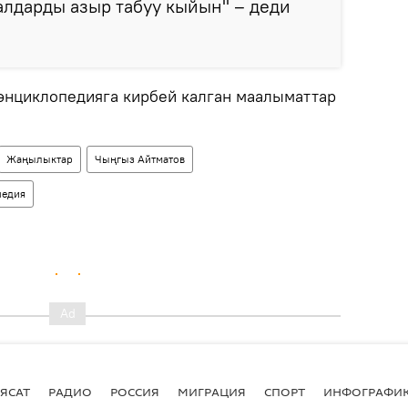
лдарды азыр табуу кыйын" – деди
энциклопедияга кирбей калган маалыматтар
Жаңылыктар
Чыңгыз Айтматов
педия
ЯСАТ
РАДИО
РОССИЯ
МИГРАЦИЯ
СПОРТ
ИНФОГРАФИ