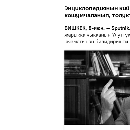
Энциклопедиянын ки
кошумчаланып, толук
БИШКЕК, 8-июн. — Sputnik
жарыкка чыкканын Улутту
кызматынан билидиришти.