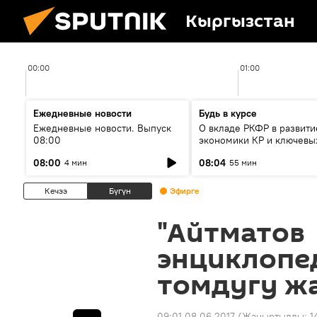
Кыргызстан
00:00
01:00
Ежедневные новости
Будь в курсе
Ежедневные новости. Выпуск
О вкладе РКФР в развити
08:00
экономики КР и ключевы
секторах до 2030 года
08:00
08:04
4 мин
55 мин
Кечээ
Бүгүн
Эфирге
"Айтматов
энциклопе
томдугу ж
09:01 08.06.2017
(Жаңыртылды:
1