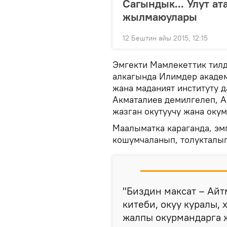
Сагындык... Улут а
жылмаюулары
12 Бештин айы 2015, 12:15
Эмгекти Мамлекеттик тилд
алкагында Илимдер акаде
жана маданият институту 
Акматалиев демилгелеп, А
жазган окутуучу жана оку
Маалыматка караганда, э
кошумчаланып, толукталып
"Биздин максат – Ай
китеби, окуу куралы,
жалпы окурмандарга 