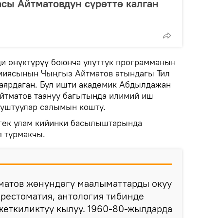
тасы Айтматовдун сүрөттө калган
и өнүктүрүү боюнча улуттук программанын
миясынын Чыңгыз Айтматов атындагы Тил
даярдаган. Бул ишти академик Абдылдажан
йтматов таануу багытында илимий иш
муштуулар салымын кошту.
мгек улам кийинки басылыштарында
 турмакчы.
тматов жөнүндөгү маалыматтарды окуу
 хрестоматия, антология тибинде
жеткиликтүү кылуу. 1960-80-жылдарда