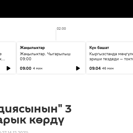
02:00
Жаңылыктар
Күн башат
е
Жаңылыктар. Чыгарылыш
Кыргызстанда мөңгүл
х
09:00
эриши тездеди — токт
мүмкүн эмеспи?
09:00
09:04
4 мин
46 мин
диясынын" 3
арык көрдү
4:27 14.12.2021
)