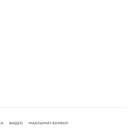
КА
ВИДЕО
МААЛЫМАТ БОРБОР