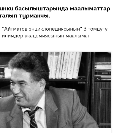
йинки басылыштарында маалыматтар
талып турмакчы.
.
"Айтматов энциклопедиясынын" 3 томдугу
к илимдер академиясынын маалымат