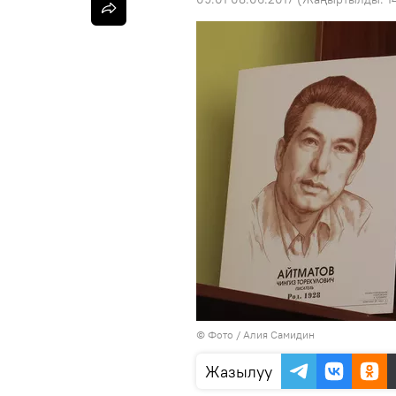
© Фото / Алия Самидин
Жазылуу