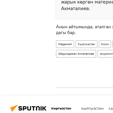
жарык көргөн материа
Акматалиев.
Анын айтымында, аталган 
дагы бар.
Маданият
Кыргызстан
Коом
Абдылдажан Акматалиев
энцикло
Кыргызстан
КЫРГЫЗСТАН
СА