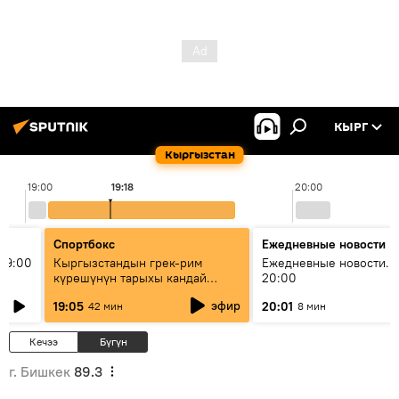
КЫРГ
Кыргызстан
19:00
19:18
20:00
Спортбокс
Ежедневные новости
19:00
Кыргызстандын грек-рим
Ежедневные новости. 
күрөшүнүн тарыхы кандай
20:00
башталган?
эфир
19:05
20:01
42 мин
8 мин
Кечээ
Бүгүн
г. Бишкек
89.3