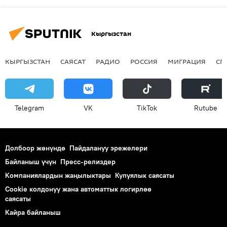
Кыргызстан
КЫРГЫЗСТАН
САЯСАТ
РАДИО
РОССИЯ
МИГРАЦИЯ
СП
Telegram
VK
ТikТоk
Rutube
Долбоор жөнүндө
Пайдалануу эрежелери
Байланыш үчүн
Пресс-релиздер
Компаниялардын жаңылыктары
Купуялык саясаты
Cookie колдонуу жана автоматтык логирлөө
саясаты
Кайра байланыш