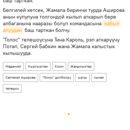
баш тарткан.
Белгилей кетсек, Жамала биринчи турда Аширова
анын купулуна толгондой кылып аткарып бере
албаганына нааразы болуп командасына
кабыл 
алуудан
баш тарткан болчу.
"Голос" телешоусуна Тина Кароль, рэп аткаруучу
Потап, Сергей Бабкин жана Жамала калыстык
кылышууда.
Маданият
Кыргызстан
Коом
Жаңылыктар
Салтанат Аширова
"Голос" долбоору
ырчы
сынак
телешоу