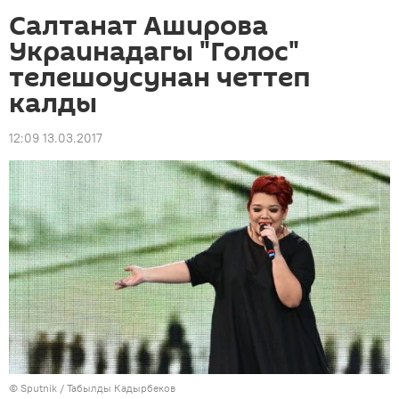
Салтанат Аширова
Украинадагы "Голос"
телешоусунан четтеп
калды
12:09 13.03.2017
©
Sputnik / Табылды Кадырбеков