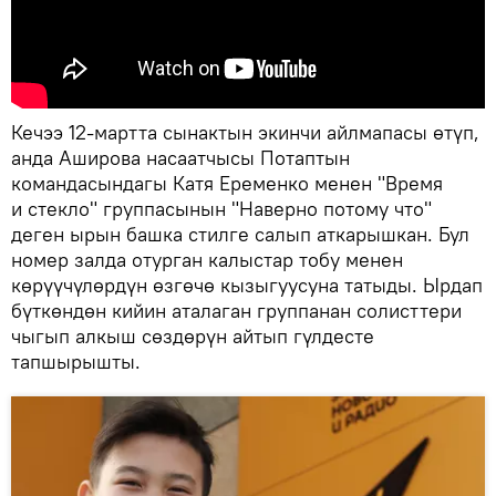
Кечээ 12-мартта сынактын экинчи айлмапасы өтүп,
анда Аширова насаатчысы Потаптын
командасындагы Катя Еременко менен "Время
и стекло" группасынын "Наверно потому что"
деген ырын башка стилге салып аткарышкан. Бул
номер залда отурган калыстар тобу менен
көрүүчүлөрдүн өзгөчө кызыгуусуна татыды. Ырдап
бүткөндөн кийин аталаган группанан солисттери
чыгып алкыш сөздөрүн айтып гүлдесте
тапшырышты.