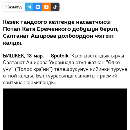
Жазылуу
Кезек тандоого келгенде насаатчысы
Потап Катя Еременкого добушун берип,
Салтанат Аширова долбоордон чыгып
калды.
БИШКЕК, 13-мар. — Sputnik.
Кыргызстандык ырчы
Салтанат Аширова Украинада өтүп жаткан "Өлкө
үнү" ("Голос країни") телешоусунун кийинки туруна
өтпөй калды. Бул туурасында сынактын расмий
сайтына жарыяланды.