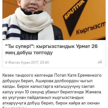
"Ты супер!": кыргызстандык Урмат 26
миң добуш топтоду
6 Жалган Куран 2017, 23:40
Кезек тандоого келгенде Потап Катя Еременкого
добушун берип, Аширова долбоордон чыгып
калды. Бирок калыстарга катышуучуну сактап
калуу үчүн 10 секунд убакыт берилгенде Жамала
өз укугунан пайдаланып кыргызстандык
аткаруучуга добуш берип, бирок кайра ал оюнан