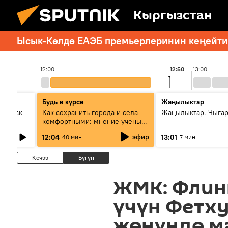
Кыргызстан
Ысык-Көлдө ЕАЭБ премьерлеринин кеңейтил
12:00
12:50
13:00
Будь в курсе
Жаңылыктар
Выпуск
Как сохранить города и села
Жаңылыктар. Чыга
комфортными: мнение ученых
Евразии
эфир
12:04
13:01
40 мин
7 мин
Кечээ
Бүгүн
ЖМК: Флин
үчүн Фетху
жөнүндө м