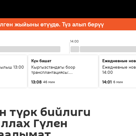
ген жыйыны өтүүдө. Түз алып берүү
14:00
Күн башат
Ежедневные нов
рылыш 13:00
Кыргызстандагы боор
Ежедневные нов
трансплантациясы:
14:00
жетишкендиктер жана өнүгүү
13:08
14:01
46 мин
6 мин
келечеги
н түрк бийлиги
ллах Гүлен
аалымат