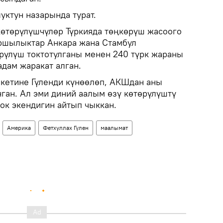
уктун назарында турат.
өтөрүлүшчүлөр Түркияда төңкөрүш жасоого
аршылыктар Анкара жана Стамбул
рүлүш токтотулганы менен 240 түрк жараны
адам жаракат алган.
акетине Гүленди күнөөлөп, АКШдан аны
нган. Ал эми диний аалым өзү көтөрүлүштү
ок экендигин айтып чыккан.
Америка
Фетхуллах Гүлен
маалымат