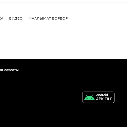
КА
ВИДЕО
МААЛЫМАТ БОРБОР
ык саясаты