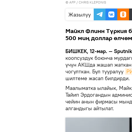
©
AFP
/ CHRIS KLEPONIS
Жазылуу
Майкл Флинн Түркия б
500 миң доллар өлчөм
БИШКЕК, 12-мар. — Sputnik
коопсуздук боюнча мурдаг
үчүн АКШда жашап жаткан
чогулткан. Бул тууралуу
Р
шилтеме жасап билдирди.
Маалыматка ылайык, Майк
Тайип Эрдогандын админис
чейин анын фирмасы мында
алгандыгы айтылат.