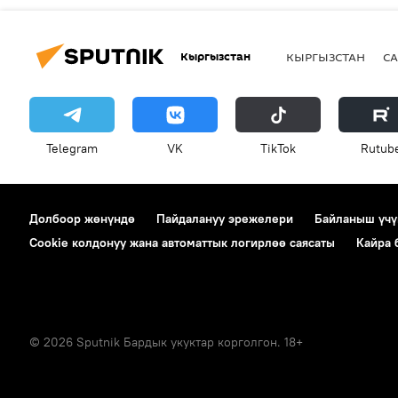
Кыргызстан
КЫРГЫЗСТАН
СА
Telegram
VK
ТikТоk
Rutub
Долбоор жөнүндө
Пайдалануу эрежелери
Байланыш үчү
Cookie колдонуу жана автоматтык логирлөө саясаты
Кайра
© 2026 Sputnik Бардык укуктар корголгон. 18+