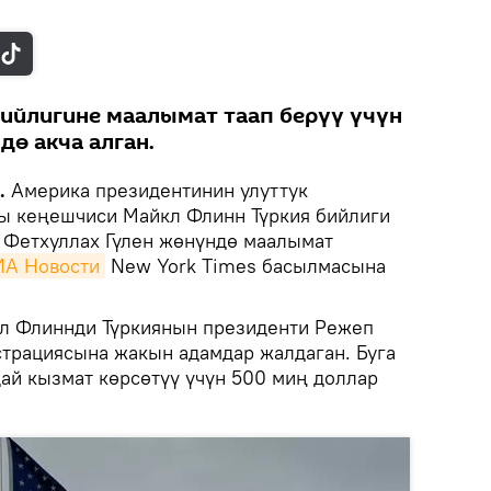
ийлигине маалымат таап берүү үчүн
дө акча алган.
.
Америка президентинин улуттук
ы кеңешчиси Майкл Флинн Түркия бийлиги
 Фетхуллах Гүлен жөнүндө маалымат
ИА Новости
New York Times басылмасына
л Флиннди Түркиянын президенти Режеп
трациясына жакын адамдар жалдаган. Буга
й кызмат көрсөтүү үчүн 500 миң доллар