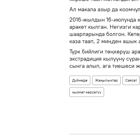
Ал макала азыр да коомчул
2016-жылдын 16-июлунда к
аракет кылган. Негизги к
шаарларында болгон. Көтө
каза таап, 2 миңден ашык 
Түрк бийлиги төңкөрүш ар
экстрадиция кылууну сура
сынга алып, ага тиешеси ж
Дүйнөдө
Жаңылыктар
Саясат
кызмат көрсөтүү