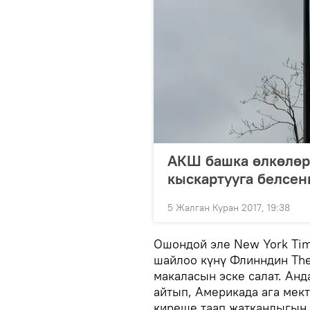
АКШ башка өлкөлө
кыскартууга белсен
5 Жалган Куран 2017, 19:38
Ошондой эле New York Ti
шайлоо күнү Флинндин The
макаласын эске салат. Анд
айтып, Америкада ага мект
киреше таап жаткандыгын 