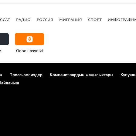
ЯСАТ
РАДИО
РОССИЯ
МИГРАЦИЯ
СПОРТ
ИНФОГРАФИ
e
Odnoklassniki
н
Пресс-релиздер
Компаниялардын жаңылыктары
Купуял
 байланыш