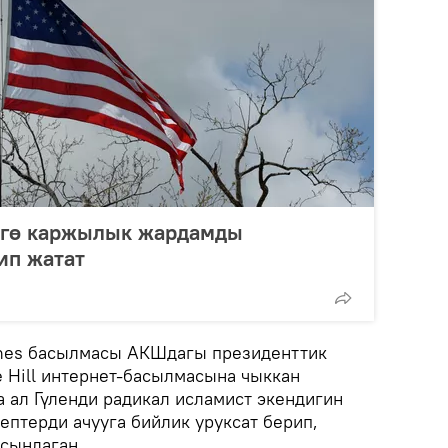
ргө каржылык жардамды
ип жатат
mes басылмасы АКШдагы президенттик
 Hill интернет-басылмасына чыккан
а ал Гүленди радикал исламист экендигин
ептерди ачууга бийлик уруксат берип,
сындаган.