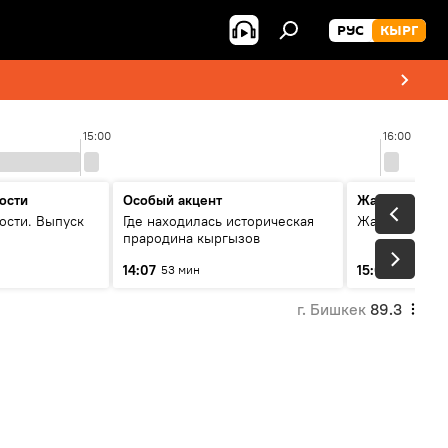
РУС
КЫРГ
15:00
16:00
ости
Особый акцент
Жаңылыктар
ости. Выпуск
Где находилась историческая
Жаңылыктар.
прародина кыргызов
14:07
15:01
53 мин
3 мин
г. Бишкек
89.3