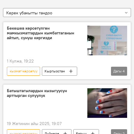
Керек убакытты тандоо
Бекешев көрсөтүлгөн
мамкызматтардын кымбаттаганын
айтып, сунуш киргизди
1 Кулжа, 19:22
кызмат көрсөтүү
Кыргызстан
Дагы
4
Дастан Бекешов
баа
Калкты тейлөө борбору
маалымкат
Батыштагылардын кызыгуусун
арттырган сулуулук
19 Жетинин айы 2025, 19:07
кызмат көрсөтүү
Дүйнөдө
Батыш
Дагы
2