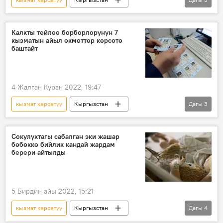
Социалдык фонд
Калкты тейлөө борбору
пенсия
Калкты тейлөө борборлорунун 7
кызматын айыл өкмөттөр көрсөтө
баштайт
4 Жалган Куран 2022, 19:47
кызмат көрсөтүү
Кыргызстан
Дагы
3
Санариптик өнүктүрүү министрлиги
Калкты тейлөө борбору
кызмат
Сокулуктагы сабалган эки жашар
бөбөккө бийлик кандай жардам
берери айтылды
5 Бирдин айы 2022, 15:21
кызмат көрсөтүү
Кыргызстан
Дагы
4
зомбулук
Сокулук району