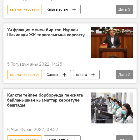
кызмат көрсөтүү
Кыргызстан
Дагы
3
Carcheck кызматы
сервис
акы
Үч фракция менен бир топ Нурлан
Шакиевди ЖК төрагалыгына көрсөттү
5 Тогуздун айы 2022, 14:25
кызмат көрсөтүү
Саясат
төрага
Дагы
2
талапкер
Нурланбек Шакиев
Калкты тейлөө борборунда пенсияга
байланышкан кызматтар көрсөтүлө
баштады
6 Чын Куран 2022, 09:32
кызмат көрсөтүү
Кыргызстан
Дагы
3