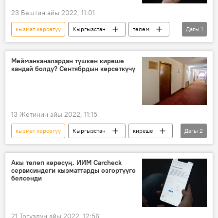
23 Бештин айы 2022, 11:01
кызмат көрсөтүү
Кыргызстан
төлөм
Дагы
1
мекеме
Мейманканалардан түшкөн киреше
кандай болду? Сентябрдын көрсөткүчү
13 Жетинин айы 2022, 11:15
кызмат көрсөтүү
Кыргызстан
киреше
Дагы
2
мейманкана
статистика
Акы төлөп көрөсүң. ИИМ Carcheck
сервисиндеги кызматтарды өзгөртүүгө
белсенди
21 Тогуздун айы 2022, 12:56