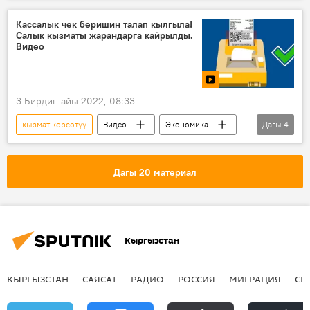
оорукана
бөбөк
мал багуу
Кассалык чек беришин талап кылгыла!
Салык кызматы жарандарга кайрылды.
Видео
3 Бирдин айы 2022, 08:33
кызмат көрсөтүү
Видео
Экономика
Дагы
4
Мамлекеттик салык кызматы
сатуу
касса
чек
Дагы 20 материал
Кыргызстан
КЫРГЫЗСТАН
САЯСАТ
РАДИО
РОССИЯ
МИГРАЦИЯ
СП