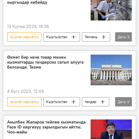
кыргыздар көбөйдү
13 Кулжа 2023, 18:36
кызмат көрсөтүү
Кыргызстан
Тюмень
Дагы
3
мекендештер
жумуш
диаспора
Өкмөт бир нече товар менен
кызматтарды тендерсиз сатып алууга
белсенди. Тизме
4 Бугу 2023, 12:06
кызмат көрсөтүү
Кыргызстан
тендер
Дагы
2
сатып алуу
товар
Акылбек Жапаров тейлөө кызматында
Face ID киргизүү зарылдыгын айтты.
Чоо-жайы