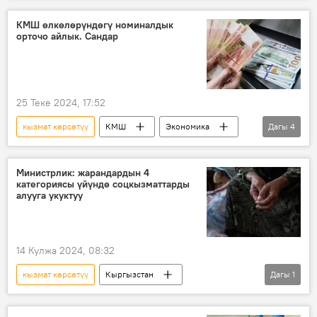
Чоро Сейитов
КМШ өлкөлөрүндөгү номиналдык
орточо айлык. Сандар
25 Теке 2024, 17:52
кызмат көрсөтүү
КМШ
Экономика
Дагы
4
Россия
Казакстан
Беларусь
товар
Министрлик: жарандардын 4
категориясы үйүндө соцкызматтарды
алууга укуктуу
14 Кулжа 2024, 08:32
кызмат көрсөтүү
Кыргызстан
Дагы
1
Эмгек, социалдык камсыздоо жана миграция министрлиги