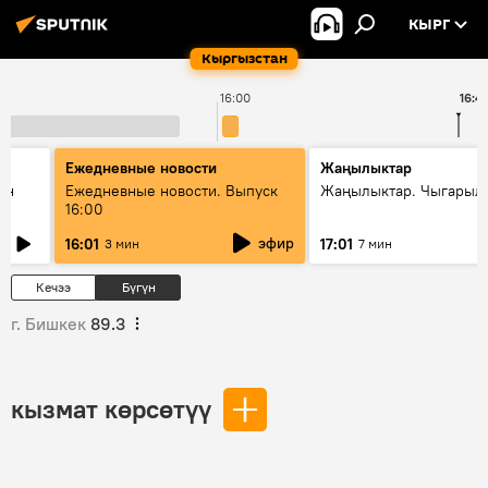
КЫРГ
Кыргызстан
16:00
16:4
Ежедневные новости
Жаңылыктар
ан
Ежедневные новости. Выпуск
Жаңылыктар. Чыгарыл
16:00
эфир
16:01
17:01
3 мин
7 мин
Кечээ
Бүгүн
г. Бишкек
89.3
кызмат көрсөтүү