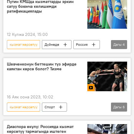
Путин КМШда кызматтарды эркин
сатуу боюнча келишимди
ратификациялады
12 Кулжа 2024, 15:00
кызмат көрсөтүү
Дүйнөдө
Россия
Дагы
4
Владимир Путин
КМШ
келишим
ратификация
Шевченконун беттешин түз эфирде
каяктан көрсө болот? Тизме
16 Аяк оона 2023, 10:02
кызмат көрсөтүү
Спорт
Дагы
6
Валентина Шевченко
Алекса Грассо
түз эфир
Видео
UFC
Диаспора өкүлү: Россияда кызмат
көрсөтүү тармагында иштеген
Дүйнөдө