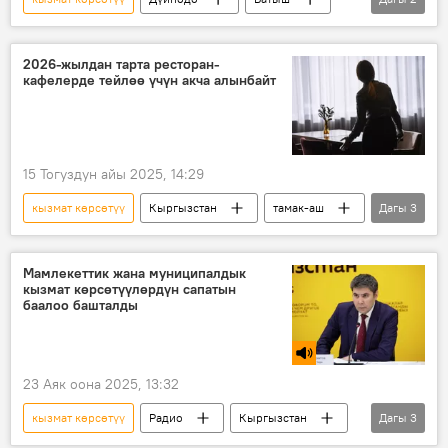
АКШ
маникюр
2026-жылдан тарта ресторан-
кафелерде тейлөө үчүн акча алынбайт
15 Тогуздун айы 2025, 14:29
кызмат көрсөтүү
Кыргызстан
тамак-аш
Дагы
3
эреже
меню
акча
Мамлекеттик жана муниципалдык
кызмат көрсөтүүлөрдүн сапатын
баалоо башталды
23 Аяк оона 2025, 13:32
кызмат көрсөтүү
Радио
Кыргызстан
Дагы
3
баалоо
бюрократия