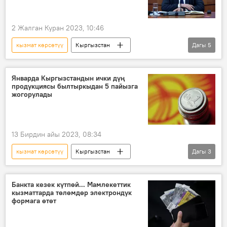
2 Жалган Куран 2023, 10:46
кызмат көрсөтүү
Кыргызстан
Дагы
5
Министрлер кабинети
Акылбек Жапаров
тейлөө
Январда Кыргызстандын ички дүң
продукциясы былтыркыдан 5 пайызга
Санариптик өнүктүрүү министрлиги
жогорулады
Face ID
13 Бирдин айы 2023, 08:34
кызмат көрсөтүү
Кыргызстан
Дагы
3
Экономика
өсүү
ИДП
Банкта кезек күтпөй... Мамлекеттик
кызматтарда төлөмдөр электрондук
формага өтөт