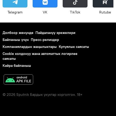
Telegram
VK
ТikТоk
Rutube
Долбоор жөнүндө
Пайдалануу эрежелери
Байланыш үчүн
Пресс-релиздер
Компаниялардын жаңылыктары
Купуялык саясаты
Cookie колдонуу жана автоматтык логирлөө
саясаты
Кайра байланыш
© 2026 Sputnik Бардык укуктар корголгон. 18+