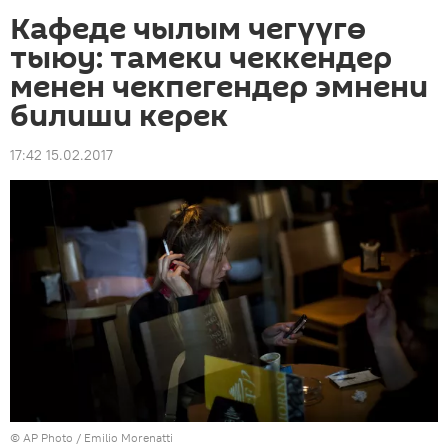
Кафеде чылым чегүүгө
тыюу: тамеки чеккендер
менен чекпегендер эмнени
билиши керек
17:42 15.02.2017
©
AP Photo
/ Emilio Morenatti