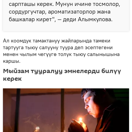
сарпташы керек. Мунун ичине тосмолор,
сордургучтар, ароматизаторлор жана
башкалар кирет", — деди Алымкулова.
Ал коомдук тамактануу жайларында тамеки
тартууга тыюу салууну туура деп эсептегени
менен чылым чегүүгө толук тыюу салынышына
каршы.
Мыйзам тууралуу эмнелерди билүү
керек