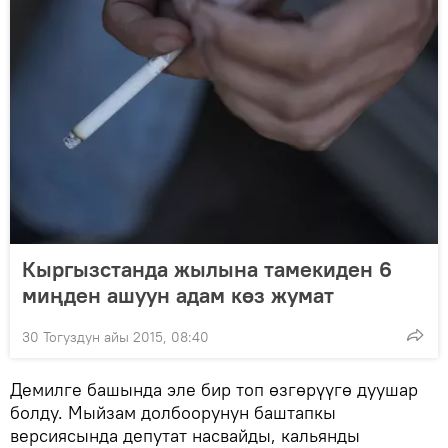
Кыргызстанда жылына тамекиден 6
миңден ашуун адам көз жумат
30 Тогуздун айы 2015, 08:40
Демилге башында эле бир топ өзгөрүүгө дуушар
болду. Мыйзам долбоорунун баштапкы
версиясында депутат насвайды, кальянды