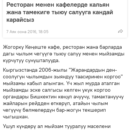
Ресторан менен кафелерде кальян
жана тамекиге тыюу салууга кандай
карайсыз
7 Аяк оона 2016, 18:05
Жогорку Кеңеште кафе, ресторан жана барларда
дагы чылым чегүүгө тыюу салуу менен мыйзамды
курчутуу сунушталууда.
Кыргызстанда 2006-жылы "Жарандардын ден-
соолугун чылымдын зыяндуу таасиринен коргоо"
мыйзамы кабыл алынган. Үч жыл мурда аталган
мыйзамды эске салгысы келген укук коргоо
органдары Бишкектин көңүл ачуучу, тамактануучу
жайларын рейдден өткөрүп, атайын чылым
чегүүчү бөлмөлөрдүн бар-жогун текшерип
чыгышкан.
Ушул күндөрү ал мыйзам тууралуу маселени