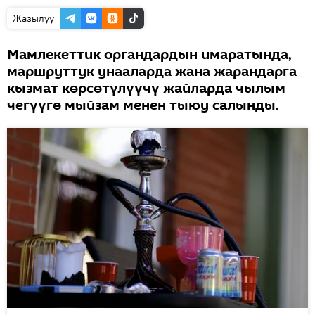
Жазылуу
Мамлекеттик органдардын имаратында,
маршруттук унааларда жана жарандарга
кызмат көрсөтүлүүчү жайларда чылым
чегүүгө мыйзам менен тыюу салынды.