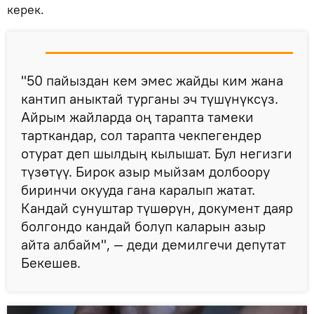
керек.
"50 пайыздан кем эмес жайды ким жана
кантип аныктай турганы эч түшүнүксүз.
Айрым жайларда оң тарапта тамеки
тарткандар, сол тарапта чекпегендер
отурат деп шылдың кылышат. Бул негизги
түзөтүү. Бирок азыр мыйзам долбоору
биринчи окууда гана каралып жатат.
Кандай сунуштар түшөрүн, документ даяр
болгондо кандай болуп каларын азыр
айта албайм", — деди демилгечи депутат
Бекешев.