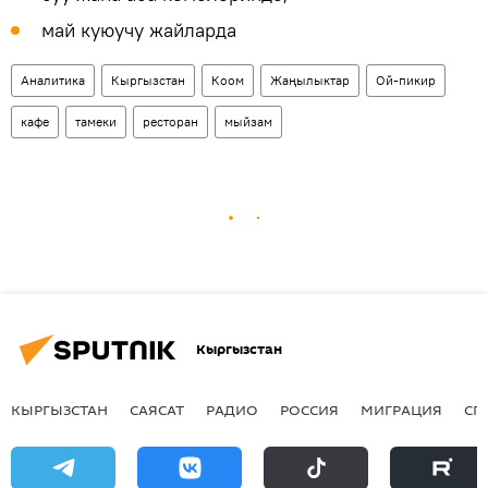
май куюучу жайларда
Аналитика
Кыргызстан
Коом
Жаңылыктар
Ой-пикир
кафе
тамеки
ресторан
мыйзам
Кыргызстан
КЫРГЫЗСТАН
САЯСАТ
РАДИО
РОССИЯ
МИГРАЦИЯ
СП