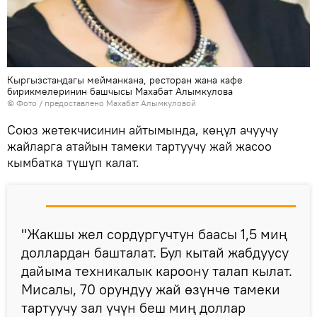
Кыргызстандагы мейманкана, ресторан жана кафе
бирикмелеринин башчысы Махабат Алымкулова
© Фото / предоставлено Махабат Алымкуловой
Союз жетекчисинин айтымында, көңүл ачуучу
жайларга атайын тамеки тартуучу жай жасоо
кымбатка түшүп калат.
"Жакшы жел сордургучтун баасы 1,5 миң
доллардан башталат. Бул кытай жабдуусу
дайыма техникалык кароону талап кылат.
Мисалы, 70 орундуу жай өзүнчө тамеки
тартуучу зал үчүн беш миң доллар