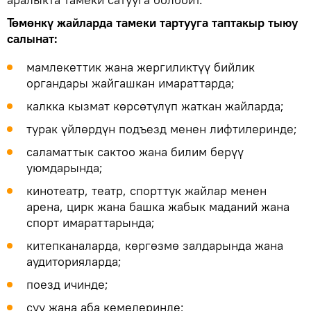
Төмөнкү жайларда тамеки тартууга таптакыр тыюу
салынат:
мамлекеттик жана жергиликтүү бийлик
органдары жайгашкан имараттарда;
калкка кызмат көрсөтүлүп жаткан жайларда;
турак үйлөрдүн подъезд менен лифтилеринде;
саламаттык сактоо жана билим берүү
уюмдарында;
кинотеатр, театр, спорттук жайлар менен
арена, цирк жана башка жабык маданий жана
спорт имараттарында;
китепканаларда, көргөзмө залдарында жана
аудиторияларда;
поезд ичинде;
суу жана аба кемелеринде;