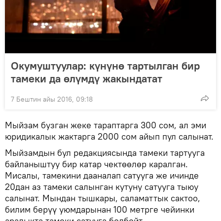
Окумуштуулар: күнүнө тартылган бир
тамеки да өлүмдү жакындатат
7 Бештин айы 2016, 09:18
Мыйзам бузган жеке тараптарга 300 сом, ал эми
юридикалык жактарга 2000 сом айып пул салынат.
Мыйзамдын бул редакциясында тамеки тартууга
байланыштуу бир катар чектөөлөр каралган.
Мисалы, тамекини дааналап сатууга же ичинде
20дан аз тамеки салынган кутуну сатууга тыюу
салынат. Мындан тышкары, саламаттык сактоо,
билим берүү уюмдарынан 100 метрге чейинки
аралыкта тамеки сатууга болбойт.