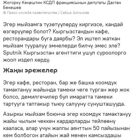
Жогорку Кеңештин КСДП фракциясынын депутаты Дастан
Бекешев
©
Пресс-служба правительства / Сабыр Аильчиев
Эгер мыйзамга түзөтүүлөрдү киргизсе, кандай
өзгөрүүлөр болот? Кыргызстандын кафе,
ресторандары буга даярбы? Эл иштеп жаткан
мыйзам тууралуу эмнелерди билчү эмес эле?
Sputnik Кыргызстан агенттиги ушул суроолорго
жооп издеп көрдү.
Жаңы эрежелер
Эгер кафе, ресторан, бар же башка коомдук
тамактануу жайында тамеки чеге турган жер жок
болсо, демилгечилер бул имаратта тамеки
тартууга таптакыр тыюу салууну сунушташууда.
Азыркы мыйзам боюнча эгер коомдук тамактануу
жайы чылым чеккен кардарларды тейлөөнү
кааласа, алар үчүн жалпы аянттын 50 пайызынан
кем болбогон атайын жай менен камсыздашы