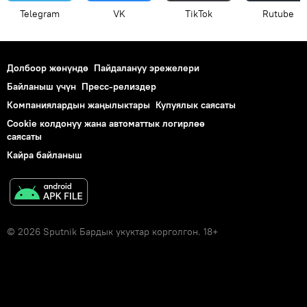
Telegram
VK
ТikТоk
Rutube
Долбоор жөнүндө
Пайдалануу эрежелери
Байланыш үчүн
Пресс-релиздер
Компаниялардын жаңылыктары
Купуялык саясаты
Cookie колдонуу жана автоматтык логирлөө
саясаты
Кайра байланыш
© 2026 Sputnik Бардык укуктар корголгон. 18+