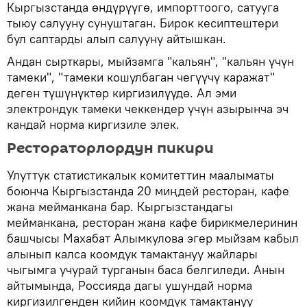
Кыргызстанда өндүрүүгө, импорттоого, сатууга
тыюу салууну сунуштаган. Бирок кесиптештери
бул саптарды алып салууну айтышкан.
Андан сырткары, мыйзамга "кальян", "кальян үчүн
тамеки", "тамеки кошулбаган чегүүчү каражат"
деген түшүнүктөр киргизилүүдө. Ал эми
электрондук тамеки чеккендер үчүн азырынча эч
кандай норма киргизиле элек.
Рестораторлордун пикири
Улуттук статистикалык комитеттин маалыматы
боюнча Кыргызстанда 20 миңдей ресторан, кафе
жана мейманкана бар. Кыргызстандагы
мейманкана, ресторан жана кафе бирикмелеринин
башчысы Махабат Алымкулова эгер мыйзам кабыл
алынып калса коомдук тамактануу жайлары
чыгымга учурай турганын баса белгиледи. Анын
айтымында, Россияда дагы ушундай норма
киргизилгенден кийин коомдук тамактануу