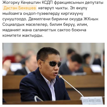
Жогорку Кеңештин КСДП фракциясынын депутаты
Дастан Бекешев
көтөрүп чыкты. Эл өкүлү
мыйзамга оңдоп-түзөөлөрдү киргизүүнү
сунуштоодо. Демилгени биринчи окууда ЖКнын
Социалдык маселелер, билим берүү, илим,
маданият жана саламаттык сактоо боюнча
комитети жактырды.