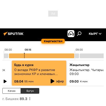
КЫРГ
Кыргызстан
08:00
08:17
09:00
Будь в курсе
Жаңылыктар
уск
О вкладе РКФР в развитие
Жаңылыктар. Чыгары
экономики КР и ключевых
09:00
секторах до 2030 года
эфир
08:04
09:00
55 мин
4 мин
Кечээ
Бүгүн
г. Бишкек
89.3