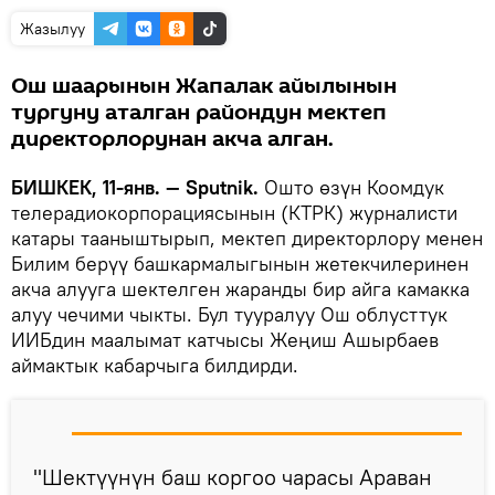
Жазылуу
Ош шаарынын Жапалак айылынын
тургуну аталган райондун мектеп
директорлорунан акча алган.
БИШКЕК, 11-янв. — Sputnik.
Ошто өзүн Коомдук
телерадиокорпорациясынын (КТРК) журналисти
катары тааныштырып, мектеп директорлору менен
Билим берүү башкармалыгынын жетекчилеринен
акча алууга шектелген жаранды бир айга камакка
алуу чечими чыкты. Бул тууралуу Ош облусттук
ИИБдин маалымат катчысы Жеңиш Ашырбаев
аймактык кабарчыга билдирди.
"Шектүүнүн баш коргоо чарасы Араван