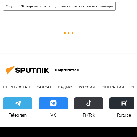
Өзүн КТРК журналистимин деп тааныштырган жаран камалды
Кыргызстан
КЫРГЫЗСТАН
САЯСАТ
РАДИО
РОССИЯ
МИГРАЦИЯ
СП
Telegram
VK
ТikТоk
Rutube