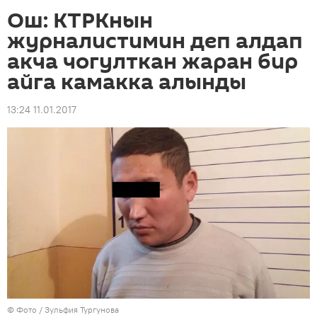
Ош: КТРКнын
журналистимин деп алдап
акча чогулткан жаран бир
айга камакка алынды
13:24 11.01.2017
© Фото / Зульфия Тургунова