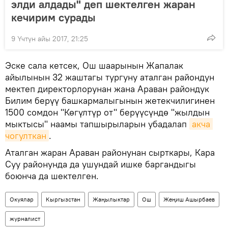
элди алдады" деп шектелген жаран
кечирим сурады
9 Үчтүн айы 2017, 21:25
Эске сала кетсек, Ош шаарынын Жапалак
айылынын 32 жаштагы тургуну аталган райондун
мектеп директорлорунан жана Араван райондук
Билим берүү башкармалыгынын жетекчилигинен
1500 сомдон "Көгүлтүр от" берүүсүндө "жылдын
мыктысы" наамы тапшырыларын убадалап
акча 
чогулткан
.
Аталган жаран Араван районунан сырткары, Кара
Суу районунда да ушундай ишке баргандыгы
боюнча да шектелген.
Окуялар
Кыргызстан
Жаңылыктар
Ош
Жеңиш Ашырбаев
журналист