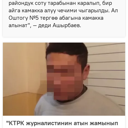
райондук соту тарабынан каралып, бир
айга камакка алуу чечими чыгарылды. Ал
Оштогу №5 тергөө абагына камакка
алынат", — деди Ашырбаев.
"КТРК журналистинин атын жамынып