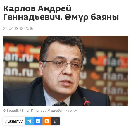
Карлов Андрей
Геннадьевич. Өмүр баяны
23:54 19.12.2016
©
Sputnik
/ Илья Питалев
/
Медиабанкка өтүү
Жазылуу