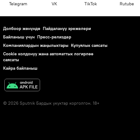
Telegram
VK
ТikТоk
Rutube
Долбоор жөнүндө
Пайдалануу эрежелери
Байланыш үчүн
Пресс-релиздер
Компаниялардын жаңылыктары
Купуялык саясаты
Cookie колдонуу жана автоматтык логирлөө
саясаты
Кайра байланыш
© 2026 Sputnik Бардык укуктар корголгон. 18+