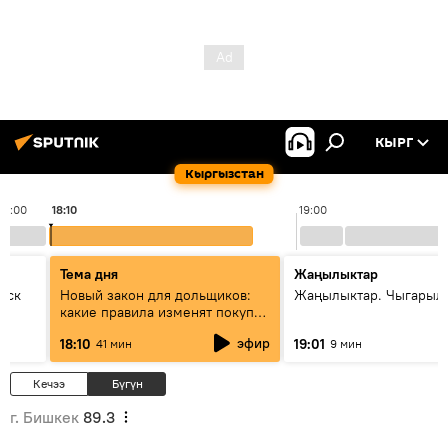
КЫРГ
Кыргызстан
18:00
18:10
19:00
Тема дня
Жаңылыктар
уск
Новый закон для дольщиков:
Жаңылыктар. Чыгарыл
какие правила изменят покупку
квартир
эфир
18:10
19:01
41 мин
9 мин
Кечээ
Бүгүн
г. Бишкек
89.3