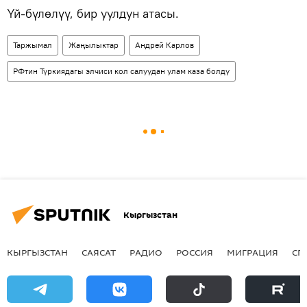
Үй-бүлөлүү, бир уулдун атасы.
Таржымал
Жаңылыктар
Андрей Карлов
РФтин Түркиядагы элчиси кол салуудан улам каза болду
Кыргызстан
КЫРГЫЗСТАН
САЯСАТ
РАДИО
РОССИЯ
МИГРАЦИЯ
СП