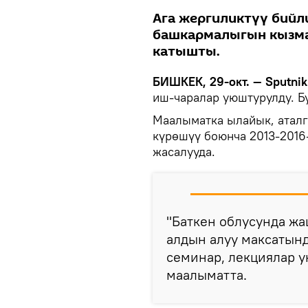
Ага жергиликтүү бийл
башкармалыгын кызма
катышты.
БИШКЕК, 29-окт. — Sputnik
иш-чаралар уюштурулду. Б
Маалыматка ылайык, аталг
күрөшүү боюнча 2013-201
жасалууда.
"Баткен облусунда жа
алдын алуу максатын
семинар, лекциялар у
маалыматта.