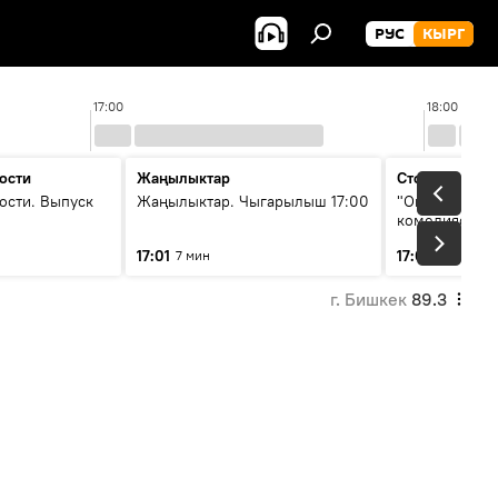
РУС
КЫРГ
17:00
18:00
ости
Жаңылыктар
Стоп кадр
ости. Выпуск
Жаңылыктар. Чыгарылыш 17:00
"Окен ава" —
комедиясы
17:01
17:08
7 мин
34 мин
г. Бишкек
89.3