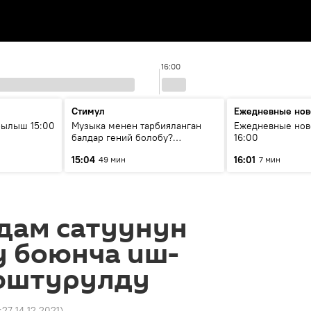
16:00
Стимул
Ежедневные нов
рылыш 15:00
Музыка менен тарбияланган
Ежедневные нов
балдар гений болобу?
16:00
Кыргыздын жашоосунда
15:04
16:01
49 мин
7 мин
музыканын орду
дам сатуунун
у боюнча иш-
юштурулду
:27 14.12.2021
)