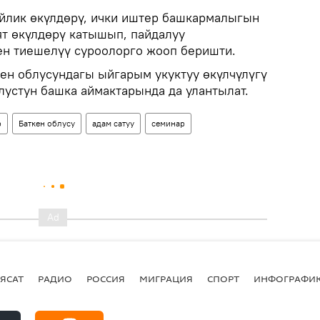
йлик өкүлдөрү, ички иштер башкармалыгын
т өкүлдөрү катышып, пайдалуу
ен тиешелүү суроолорго жооп беришти.
ен облусундагы ыйгарым укуктуу өкүлчүлүгү
лустун башка аймактарында да улантылат.
р
Баткен облусу
адам сатуу
семинар
ЯСАТ
РАДИО
РОССИЯ
МИГРАЦИЯ
СПОРТ
ИНФОГРАФИ