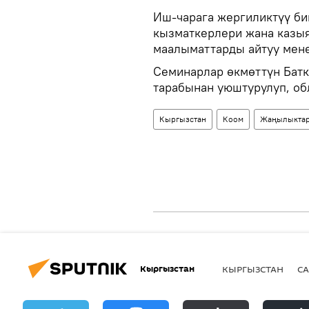
Иш-чарага жергиликтүү би
кызматкерлери жана казыя
маалыматтарды айтуу мен
Семинарлар өкмөттүн Батк
тарабынан уюштурулуп, об
Кыргызстан
Коом
Жаңылыкта
Кыргызстан
КЫРГЫЗСТАН
СА