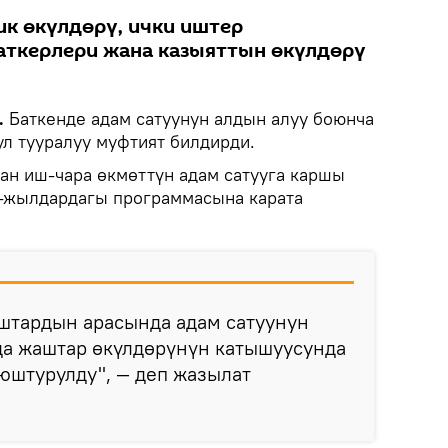
ик өкүлдөрү, ички иштер
ткерлери жана казыяттын өкүлдөрү
.
Баткенде адам сатуунун алдын алуу боюнча
ул тууралуу муфтият билдирди.
ан иш-чара өкмөттүн адам сатууга каршы
6-жылдардагы программасына карата
штардын арасында адам сатуунун
да жаштар өкүлдөрүнүн катышуусунда
юштурулду", — деп жазылат