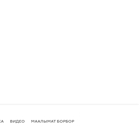
КА
ВИДЕО
МААЛЫМАТ БОРБОР