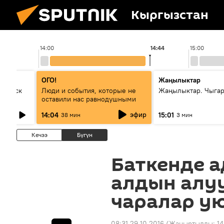
Кыргызстан
14:00
14:44
15:00
ОГО!
Жаңылыктар
Выпуск
Люди и события, которые не
Жаңылыктар. Чыга
оставили нас равнодушными
эфир
14:04
15:01
38 мин
3 мин
Кечээ
Бүгүн
Баткенде а
алдын алу
чаралар у
08:31 29.10.2016
(Жаңыртылды:
14