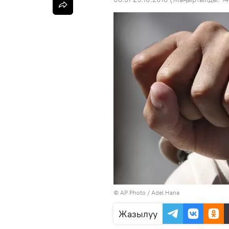
©
AP Photo
/ Adel Hana
Жазылуу