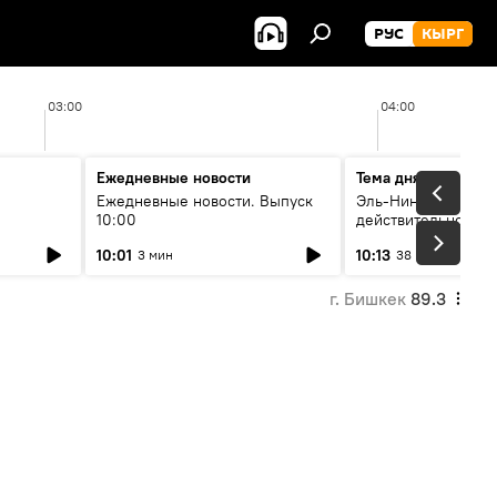
РУС
КЫРГ
03:00
04:00
Ежедневные новости
Тема дня
Ежедневные новости. Выпуск
Эль-Ниньо, жара и 
10:00
действительно вли
 өнүгүү
погоду в Кыргызст
10:01
10:13
3 мин
38 мин
г. Бишкек
89.3