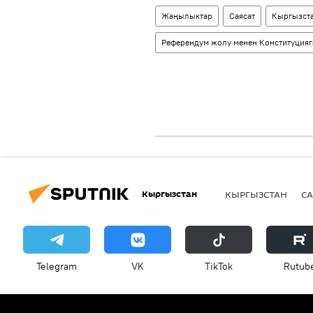
Жаңылыктар
Саясат
Кыргызст
Референдум жолу менен Конституцияг
Кыргызстан
КЫРГЫЗСТАН
СА
Telegram
VK
ТikТоk
Rutub