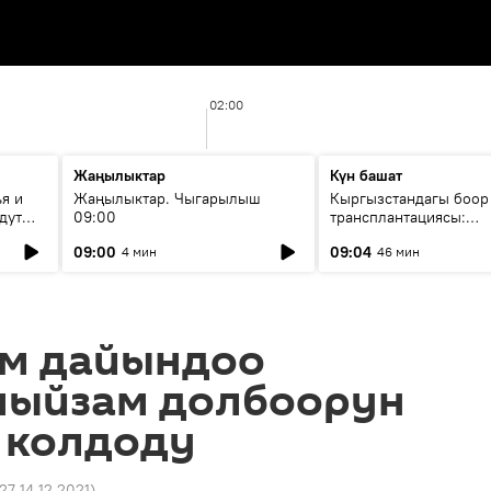
02:00
Жаңылыктар
Күн башат
я и
Жаңылыктар. Чыгарылыш
Кыргызстандагы боор
дут
09:00
трансплантациясы:
жетишкендиктер жана
09:00
09:04
4 мин
46 мин
келечеги
м дайындоо
мыйзам долбоорун
 колдоду
:27 14.12.2021
)