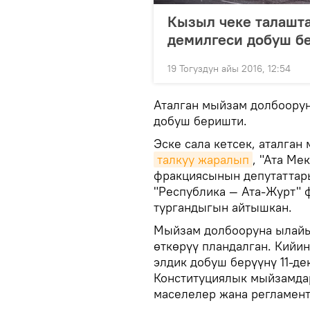
Кызыл чеке талашт
демилгеси добуш б
19 Тогуздун айы 2016, 12:54
Аталган мыйзам долбооруна
добуш беришти.
Эске сала кетсек, аталган
талкуу жаралып
, "Ата Ме
фракциясынын депутаттар
"Республика — Ата-Журт" 
тургандыгын айтышкан.
Мыйзам долбооруна ылайык
өткөрүү пландалган. Кийи
элдик добуш берүүнү 11-де
Конституциялык мыйзамдар
маселелер жана регламент