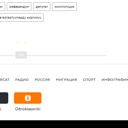
ан
референдум
депутат
конституция
а өзгөртүүлөрдү киргизүү
ЯСАТ
РАДИО
РОССИЯ
МИГРАЦИЯ
СПОРТ
ИНФОГРАФИ
e
Odnoklassniki