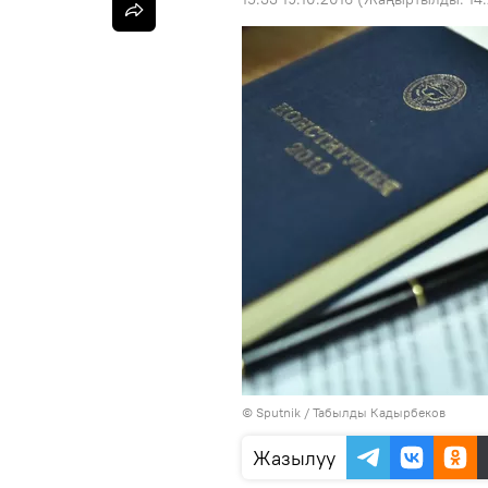
©
Sputnik / Табылды Кадырбеков
Жазылуу