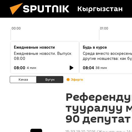
Кыргызстан
00:00
01:00
Ежедневные новости
Будь в курсе
Ежедневные новости. Выпуск
Среда вместо воскресень
08:00
другие новшества: как бу
проходить выборы в КР?
08:00
08:04
4 мин
38 мин
Кечээ
Бүгүн
Эфирге
Референду
тууралуу 
90 депутат
15:33 19.10.2016
(Жаңыртылды:
14