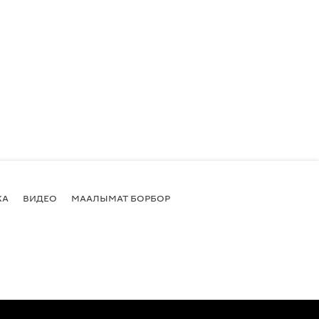
КА
ВИДЕО
МААЛЫМАТ БОРБОР