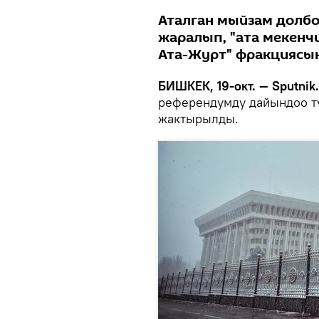
Аталган мыйзам долбо
жаралып, "ата мекенч
Ата-Журт" фракциясы
БИШКЕК, 19-окт. — Sputnik.
референдумду дайындоо ту
жактырылды.