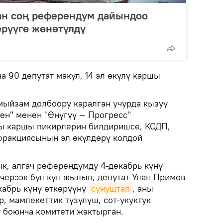
ан соң референдум дайындоо
ерүүгө жөнөтүлдү
 90 депутат макул, 14 эл өкүлү каршы
 мыйзам долбоору каралган учурда кызуу
кен" менен "Өнүгүү — Прогресс"
ы каршы пикирлерин билдиришсе, КСДП,
фракциясынын эл өкүлдөрү колдой
, алгач референдумду 4-декабрь күнү
нчерээк бул күн жылып, депутат Улан Примов
кабрь күнү өткөрүүнү
сунуштап
, аны
, мамлекеттик түзүлүш, сот-укуктук
 боюнча комитети жактырган.