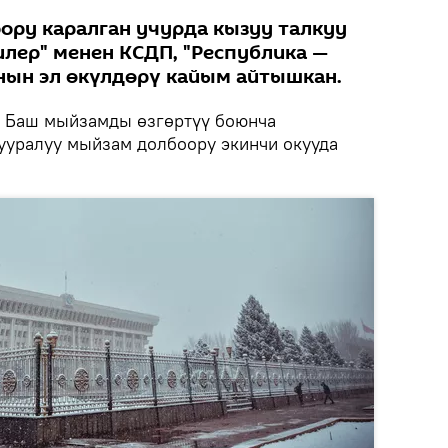
ору каралган учурда кызуу талкуу
илер" менен КСДП, "Республика —
нын эл өкүлдөрү кайым айтышкан.
Баш мыйзамды өзгөртүү боюнча
уралуу мыйзам долбоору экинчи окууда