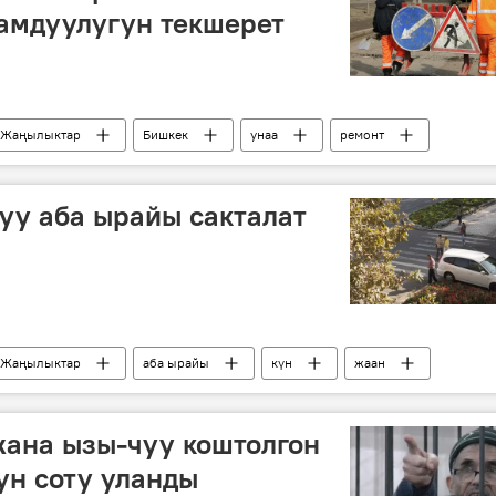
амдуулугун текшерет
Жаңылыктар
Бишкек
унаа
ремонт
уу аба ырайы сакталат
Жаңылыктар
аба ырайы
күн
жаан
жана ызы-чуу коштолгон
ун соту уланды