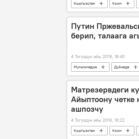
Кыргызстан
Коом
Бишкек мэриясы
паралимпи
Путин Пржевальс
берип, талаага а
4 Тогуздун айы 2016, 18:40
Мультимедиа
Дүйнөдө
Владимир Путин
үйүр
Матрезервдеги ку
Айыптоону четке 
ашпозчу
4 Тогуздун айы 2016, 18:22
Кыргызстан
Коом