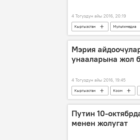
4 Тогуздун айы 2016, 20:19
Кыргызстан
Мультимедиа
БУУ комитети Кыргызстанды Азимжа
сот
тергөө
Мэрия айдоочула
унааларына жол б
4 Тогуздун айы 2016, 19:45
Кыргызстан
Коом
айдоочу
бейтап
Путин 10-октябрд
менен жолугат