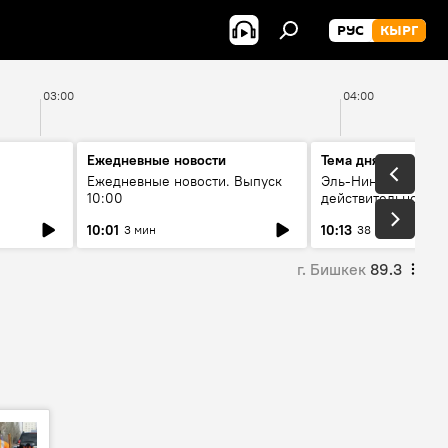
РУС
КЫРГ
03:00
04:00
Ежедневные новости
Тема дня
Ежедневные новости. Выпуск
Эль-Ниньо, жара и 
10:00
действительно вли
 өнүгүү
погоду в Кыргызст
10:01
10:13
3 мин
38 мин
г. Бишкек
89.3