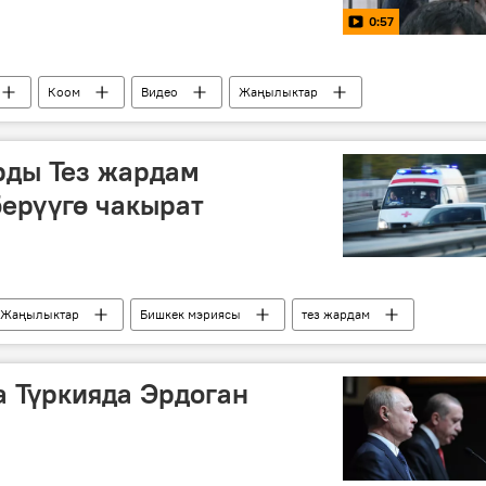
0:57
Коом
Видео
Жаңылыктар
н Аскаровду бошотууга чакырды
Азимжан Аскаров
рды Тез жардам
ерүүгө чакырат
Жаңылыктар
Бишкек мэриясы
тез жардам
а Түркияда Эрдоган