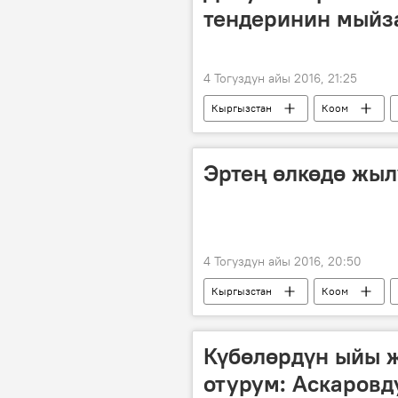
тендеринин мыйз
4 Тогуздун айы 2016, 21:25
Кыргызстан
Коом
депутат
Эртең өлкөдө жыл
4 Тогуздун айы 2016, 20:50
Кыргызстан
Коом
Күбөлөрдүн ыйы 
отурум: Аскаровд