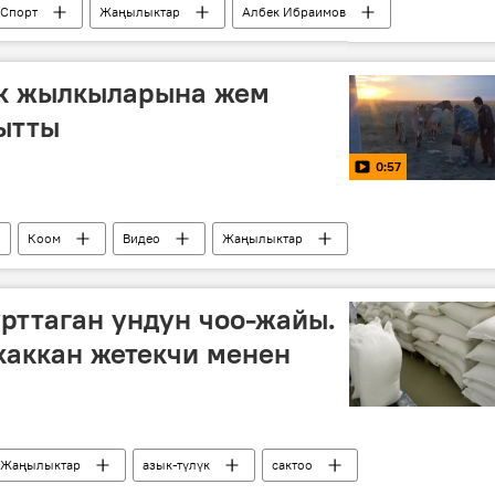
Спорт
Жаңылыктар
Албек Ибраимов
адалык оюндар
к жылкыларына жем
гытты
0:57
Коом
Видео
Жаңылыктар
талаа
жылкы
рттаган ундун чоо-жайы.
каккан жетекчи менен
Жаңылыктар
азык-түлүк
сактоо