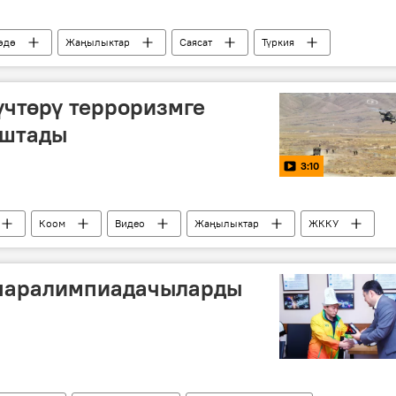
өдө
Жаңылыктар
Саясат
Түркия
Режеп Тайип Эрдоган
чтөрү терроризмге
аштады
3:10
Коом
Видео
Жаңылыктар
ЖККУ
терроризм
паралимпиадачыларды