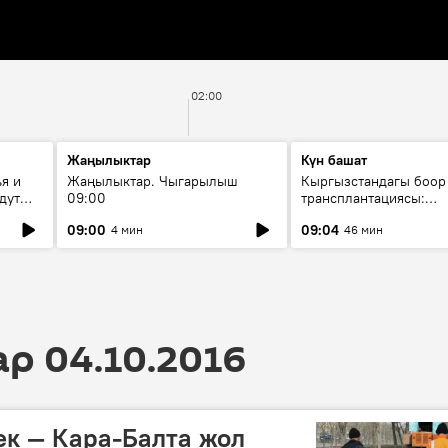
02:00
Жаңылыктар
Күн башат
я и
Жаңылыктар. Чыгарылыш
Кыргызстандагы боор
дут
09:00
трансплантациясы:
жетишкендиктер жана
09:00
09:04
4 мин
46 мин
келечеги
 04.10.2016
к — Кара-Балта жол