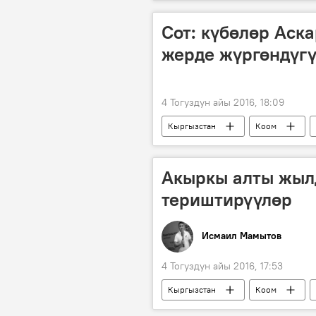
депутаттар
фонд
у
Сот: күбөлөр Аск
жерде жүргөндүг
4 Тогуздун айы 2016, 18:09
Кыргызстан
Коом
БУУ комитети Кыргызстанды Азимжа
Кадыржан Батыров
Чүй обл
Акыркы алты жылд
териштирүүлөр
Исмаил Мамытов
4 Тогуздун айы 2016, 17:53
Кыргызстан
Коом
териштирүү