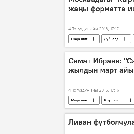
жаңы форматта и
4 Тогуздун айы 2016, 17:17
Маданият
Дүйнөдө
Кыргызстан
Россия
Самат Ибраев: "С
жылдын март айын
4 Тогуздун айы 2016, 17:16
Маданият
Кыргызстан
Самат Ибраев
кино тасма
Ливан футболчул