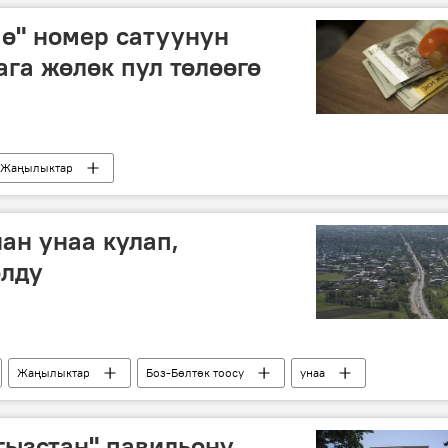
чө" номер сатуунун
ага жөлөк пул төлөөгө
Жаңылыктар
цион аркылуу сатуу
Мамлекеттик каттоо кызматы
ан унаа кулап,
олду
Жаңылыктар
Боз-Бөлтөк тоосу
унаа
гызстан" павильону