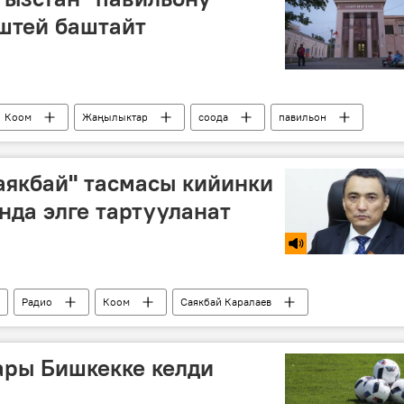
штей баштайт
Коом
Жаңылыктар
соода
павильон
аякбай" тасмасы кийинки
да элге тартууланат
Радио
Коом
Саякбай Каралаев
ары Бишкекке келди