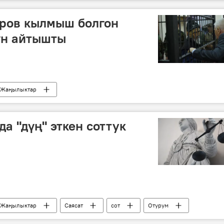
н
аров кылмыш болгон
үн айтышты
Жаңылыктар
н Аскаровду бошотууга чакырды
Азимжан Аскаров
устук соту
коогалаң
а "дүң" эткен соттук
Жаңылыктар
Саясат
сот
Отурум