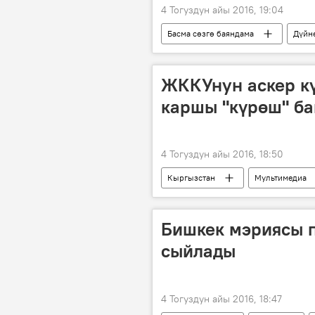
4 Тогуздун айы 2016, 19:04
Басма сөзгө баяндама
Дүйн
Стамбул
Владимир Путин
ЖККУнун аскер кү
каршы "күрөш" б
4 Тогуздун айы 2016, 18:50
Кыргызстан
Мультимедиа
машыгуу
операция
Бишкек мэриясы 
сыйлады
4 Тогуздун айы 2016, 18:47