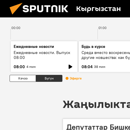
Кыргызстан
00:00
01:00
Ежедневные новости
Будь в курсе
Ежедневные новости. Выпуск
Среда вместо воскресень
08:00
другие новшества: как бу
проходить выборы в КР?
08:00
08:04
4 мин
38 мин
Кечээ
Бүгүн
Эфирге
Жаңылыктар
Депутаттар Бишке