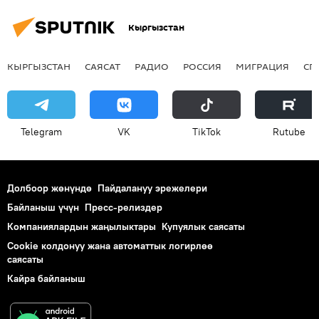
Кыргызстан
КЫРГЫЗСТАН
САЯСАТ
РАДИО
РОССИЯ
МИГРАЦИЯ
СП
Telegram
VK
ТikТоk
Rutube
Долбоор жөнүндө
Пайдалануу эрежелери
Байланыш үчүн
Пресс-релиздер
Компаниялардын жаңылыктары
Купуялык саясаты
Cookie колдонуу жана автоматтык логирлөө
саясаты
Кайра байланыш