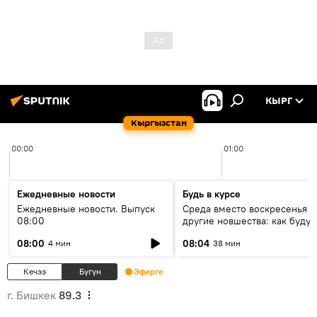
КЫРГ
Кыргызстан
00:00
01:00
Ежедневные новости
Будь в курсе
Ежедневные новости. Выпуск
Среда вместо воскресенья и
08:00
другие новшества: как будут
проходить выборы в КР?
08:00
08:04
4 мин
38 мин
Кечээ
Бүгүн
Эфирге
г. Бишкек
89.3