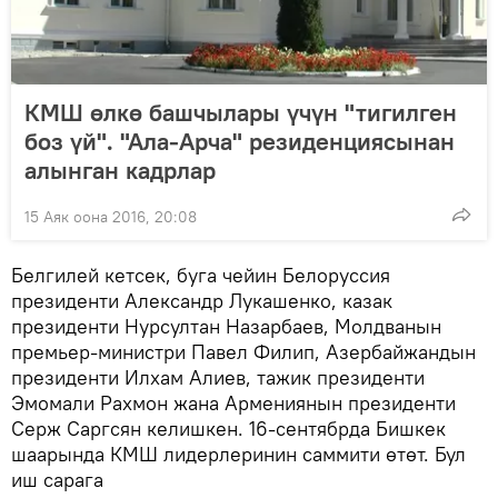
КМШ өлкө башчылары үчүн "тигилген
боз үй". "Ала-Арча" резиденциясынан
алынган кадрлар
15 Аяк оона 2016, 20:08
Белгилей кетсек, буга чейин Белоруссия
президенти Александр Лукашенко, казак
президенти Нурсултан Назарбаев, Молдванын
премьер-министри Павел Филип, Азербайжандын
президенти Илхам Алиев, тажик президенти
Эмомали Рахмон жана Армениянын президенти
Серж Саргсян келишкен. 16-сентябрда Бишкек
шаарында КМШ лидерлеринин саммити өтөт. Бул
иш сарага