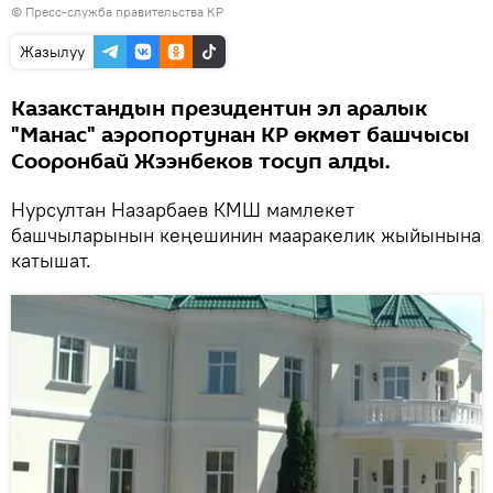
©
Пресс-служба правительства КР
көрсөтүү
Жазылуу
Казакстандын президентин эл аралык
"Манас" аэропортунан КР өкмөт башчысы
Сооронбай Жээнбеков тосуп алды.
Нурсултан Назарбаев КМШ мамлекет
башчыларынын кеңешинин мааракелик жыйынына
катышат.