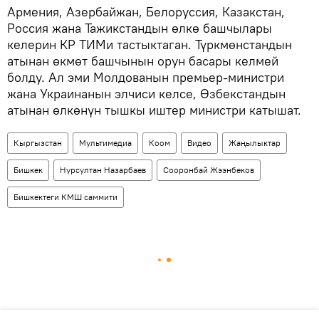
Армения, Азербайжан, Белоруссия, Казакстан,
Россия жана Тажикстандын өлкө башчылары
келерин КР ТИМи тастыктаган. Түркмөнстандын
атынан өкмөт башчынын орун басары келмей
болду. Ал эми Молдованын премьер-министри
жана Украинанын элчиси келсе, Өзбекстандын
атынан өлкөнүн тышкы иштер министри катышат.
Кыргызстан
Мультимедиа
Коом
Видео
Жаңылыктар
Бишкек
Нурсултан Назарбаев
Сооронбай Жээнбеков
Бишкектеги КМШ саммити