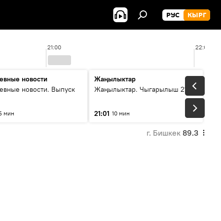
РУС
КЫРГ
21:00
22:00
евные новости
Жаңылыктар
евные новости. Выпуск
Жаңылыктар. Чыгарылыш 21:00
21:01
5 мин
10 мин
г. Бишкек
89.3