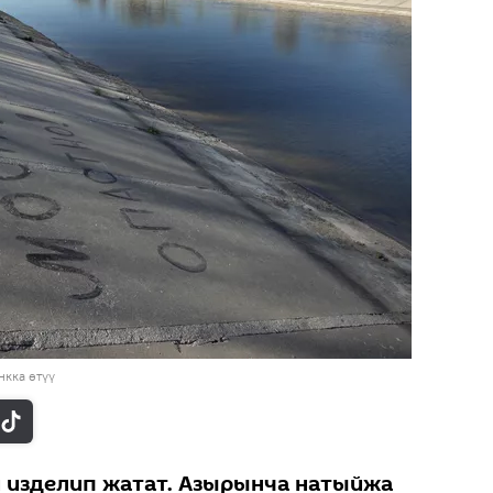
кка өтүү
и изделип жатат. Азырынча натыйжа