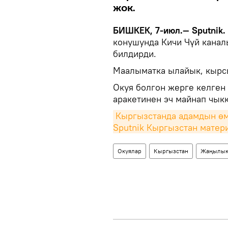
жок.
БИШКЕК, 7-июл.— Sputnik.
конушунда Кичи Чүй канал
билдирди.
Маалыматка ылайык, кырсы
Окуя болгон жерге келген
аракетинен эч майнап чыкк
Кыргызстанда адамдын өм
Sputnik Кыргызстан матер
Окуялар
Кыргызстан
Жаңылык