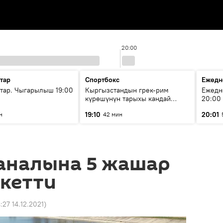
20:00
тар
Спортбокс
Ежедн
ар. Чыгарылыш 19:00
Кыргызстандын грек-рим
Ежедн
күрөшүнүн тарыхы кандай
20:00
башталган?
19:10
20:01
н
42 мин
каналына 5 жашар
 кетти
4:27 14.12.2021
)