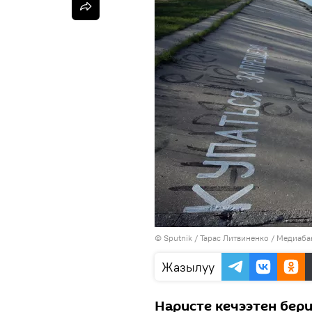
©
Sputnik
/ Тарас Литвиненко
/
Медиабан
Жазылуу
Наристе кечээтен бер