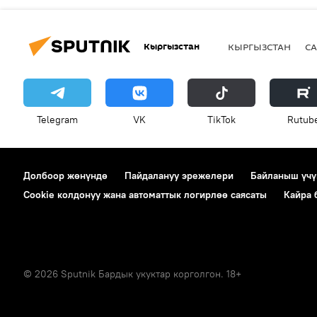
Кыргызстан
КЫРГЫЗСТАН
СА
Telegram
VK
ТikТоk
Rutub
Долбоор жөнүндө
Пайдалануу эрежелери
Байланыш үчү
Cookie колдонуу жана автоматтык логирлөө саясаты
Кайра
© 2026 Sputnik Бардык укуктар корголгон. 18+