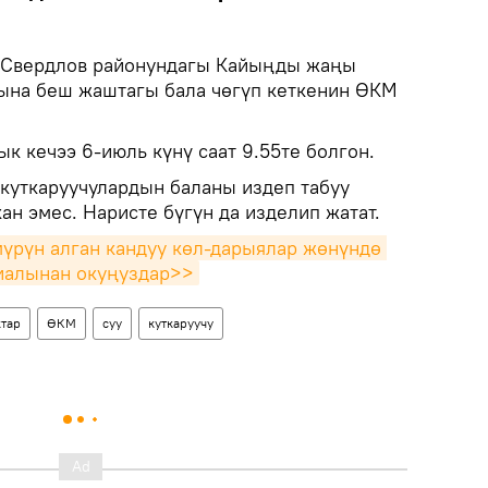
Свердлов районундагы Кайыңды жаңы
ына беш жаштагы бала чөгүп кеткенин ӨКМ
к кечээ 6-июль күнү саат 9.55те болгон.
 куткаруучулардын баланы издеп табуу
ан эмес. Наристе бүгүн да изделип жатат.
үрүн алган кандуу көл-дарыялар жөнүндө 
иалынан окуңуздар>>
тар
ӨКМ
суу
куткаруучу