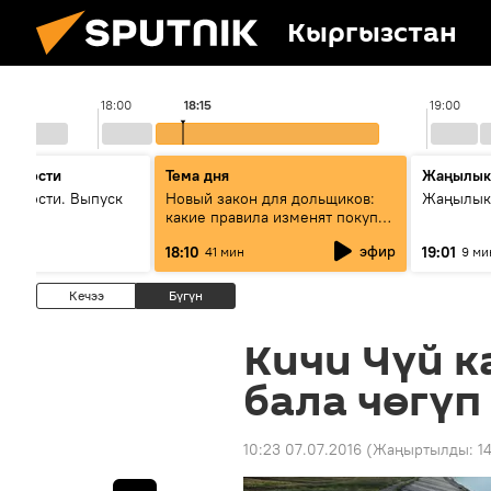
Кыргызстан
18:00
18:15
19:00
 новости
Тема дня
Жаңылык
новости. Выпуск
Новый закон для дольщиков:
Жаңылыкт
какие правила изменят покупку
квартир
эфир
18:10
19:01
41 мин
9 ми
Кечээ
Бүгүн
Кичи Чүй 
бала чөгүп
10:23 07.07.2016
(Жаңыртылды:
1