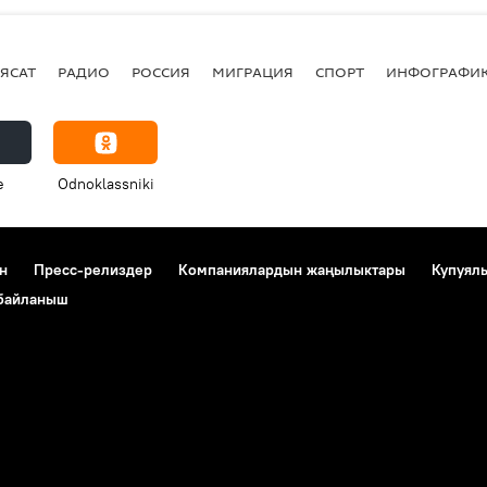
ЯСАТ
РАДИО
РОССИЯ
МИГРАЦИЯ
СПОРТ
ИНФОГРАФИ
e
Odnoklassniki
н
Пресс-релиздер
Компаниялардын жаңылыктары
Купуял
 байланыш