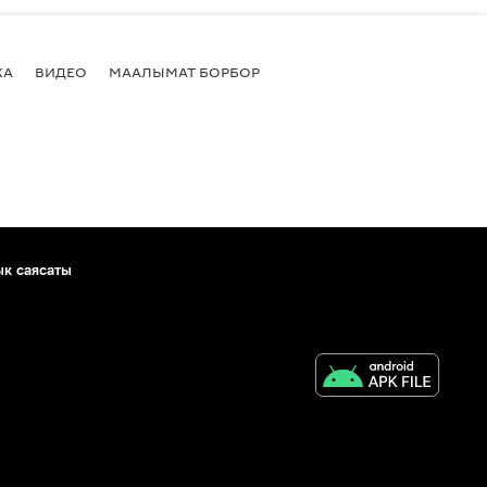
КА
ВИДЕО
МААЛЫМАТ БОРБОР
ык саясаты