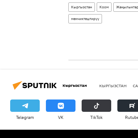
Кыргызстан
Коом
Жаңылыкта
менчиктештирүү
Кыргызстан
КЫРГЫЗСТАН
СА
Telegram
VK
ТikТоk
Rutub