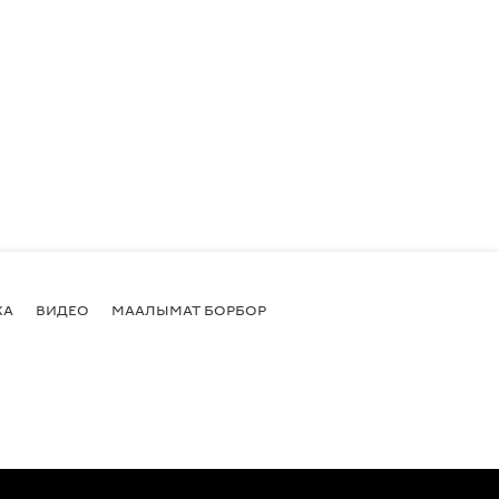
КА
ВИДЕО
МААЛЫМАТ БОРБОР