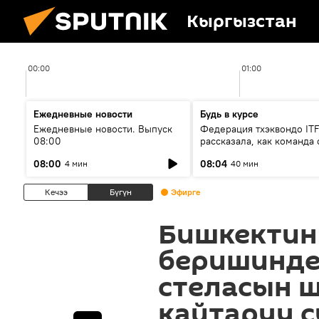
Кыргызстан
00:00
01:00
Ежедневные новости
Будь в курсе
Ежедневные новости. Выпуск
Федерация тхэквондо IT
08:00
рассказала, как команда 
жертвой мошенников
08:00
08:04
4 мин
40 мин
Кечээ
Бүгүн
Эфирге
Бишкектин
беришинде
стеласын 
кайтаруу 