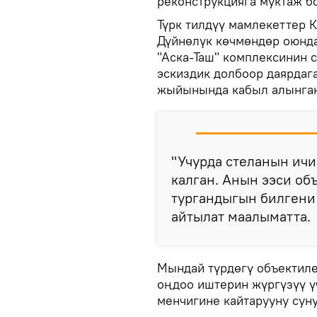
реконструкцияга муктаж бо
Түрк тилдүү мамлекеттер
Дүйнөлүк көчмөндөр оюнд
"Аска-Таш" комплексинин 
эскиздик долбоор даярдаг
жыйынында кабыл алынга
"Учурда стеланын ич
калган. Анын ээси об
тургандыгын билгени 
айтылат маалыматта.
Мындай түрдөгү объектиле
оңдоо иштерин жүргүзүү 
менчигине кайтарууну сун