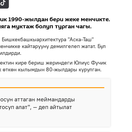
ик 1990-жылдан бери жеке менчикте.
яга муктаж болуп турган чагы.
.
Бишкекбашкыархитектура "Аска-Таш"
енчикке кайтарууну демилгелеп жатат. Бул
билдирди.
ектин кире бериш жериндеги Юлиус Фучик
к өткөн кылымдын 80-жылдары курулган.
госун аттаган меймандарды
осуп алат", — деп айтылат