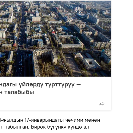
дагы үйлөрдү түрттүрүү —
ан талабыбы
1-жылдын 17-январындагы чечими менен
п табылган. Бирок бүгүнкү күндө ал