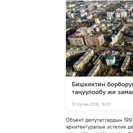
Бишкектин борборун
таңуулообу же зам
13 Кулжа 2016, 16:07
Объект депутаттардын 199
архитектуралык эстелик де