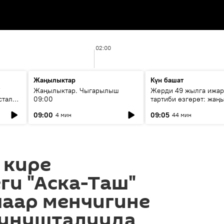
02:00
Жаңылыктар
Күн башат
F
Жаңылыктар. Чыгарылыш
Жерди 49 жылга ижар
стала
09:00
тартиби өзгөрөт: жаңы
эмнени көздөйт?
09:00
09:05
4 мин
44 мин
 кире
ги "Аска-Таш"
шаар менчигине
сунушталууда