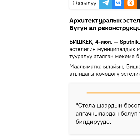
Жазылуу
Архитектуралык эстел
Бүгүн ал реконструкци
БИШКЕК, 4-июл. — Sputnik
эстелигин муниципалдык м
тууралуу аталган мекеме 
Маалыматка ылайык, Бишк
атындагы көчөдөгү эстели
"Стела шаардын босо
алгачкылардан болуп т
билдирүүдө.