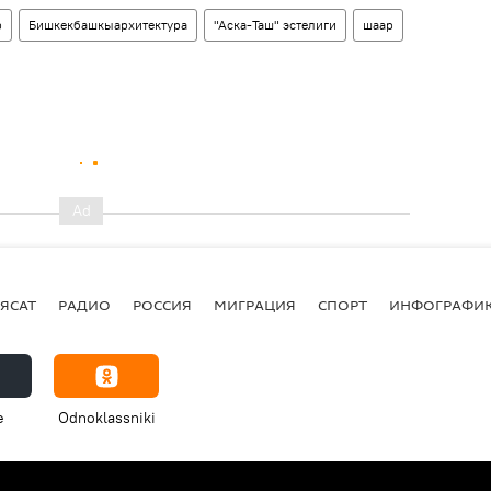
р
Бишкекбашкыархитектура
"Аска-Таш" эстелиги
шаар
ЯСАТ
РАДИО
РОССИЯ
МИГРАЦИЯ
СПОРТ
ИНФОГРАФИ
e
Odnoklassniki