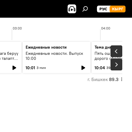
РУС
КЫРГ
03:00
04:00
Ежедневные новости
Тема дня
ага берүү
Ежедневные новости. Выпуск
Пять ошибок котор
 талаптар
10:00
дорого обойтись п
жилья
10:01
10:04
3 мин
39 мин
г. Бишкек
89.3