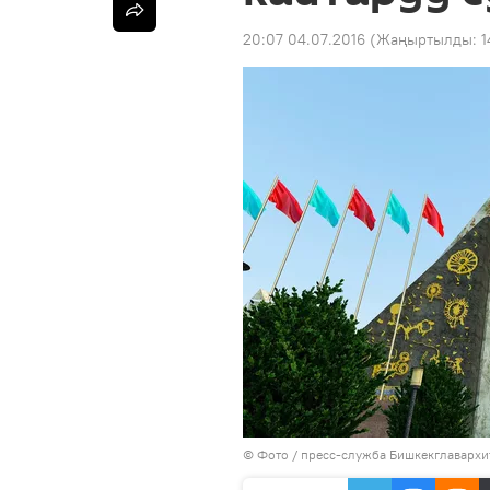
20:07 04.07.2016
(Жаңыртылды:
1
© Фото / пресс-служба Бишкекглавархи