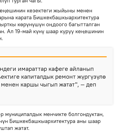
луп турган чагы.
 Кеңешинин кезектеги жыйыны менен
арына карата Бишкекбашкыархитектура
сырткы көрүнүшүн оңдоого багытталган
ан. Ал 19-май күнү шаар куруу кеңешинин
н.
индеги имараттар кафеге айланып
ъектиге капиталдык ремонт жүргүзүлө
менен каршы чыгып жатат", — деп
р муниципалдык менчикте болгондуктан,
үчүн Бишкекбашкыархитектура аны шаар
уштап жатат.