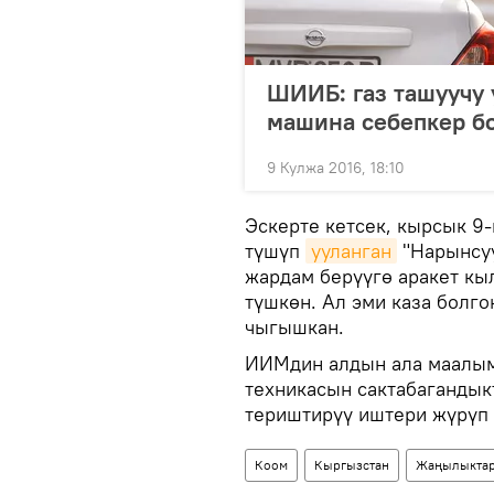
ШИИБ: газ ташуучу
машина себепкер б
9 Кулжа 2016, 18:10
Эскерте кетсек, кырсык 9
түшүп
ууланган
"Нарынсуу
жардам берүүгө аракет кыл
түшкөн. Ал эми каза болго
чыгышкан.
ИИМдин алдын ала маалым
техникасын сактабагандык
териштирүү иштери жүрүп 
Коом
Кыргызстан
Жаңылыкта