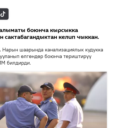
алыматы боюнча кырсыкка
н сактабагандыктан келип чыккан.
.
Нарын шаарында канализациялык кудукка
а ууланып өлгөндөр боюнча териштирүү
ИМ билдирди.