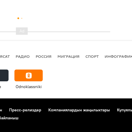
ЯСАТ
РАДИО
РОССИЯ
МИГРАЦИЯ
СПОРТ
ИНФОГРАФИ
e
Odnoklassniki
н
Пресс-релиздер
Компаниялардын жаңылыктары
Купуял
 байланыш