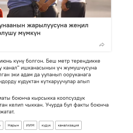
 унаанын жарылуусуна жеңил
олушу мүмкүн
-июнь күнү болгон. Беш метр тереңдикке
 канал" ишканасынын үч жумушчусуна
ган эки адам да ууланып ооруканага
ндорду кудуктан куткаруучулар алып
аты боюнча кырсыкка коопсуздук
тан келип чыккан. Учурда бул факты боюнча
жатат.
р
Нарын
ИИМ
кудук
канализация