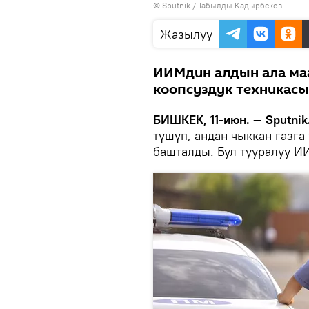
©
Sputnik / Табылды Кадырбеков
Жазылуу
ИИМдин алдын ала ма
коопсуздук техникасы
БИШКЕК, 11-июн. — Sputnik
түшүп, андан чыккан газг
башталды. Бул тууралуу И