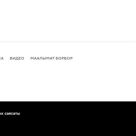
КА
ВИДЕО
МААЛЫМАТ БОРБОР
ык саясаты