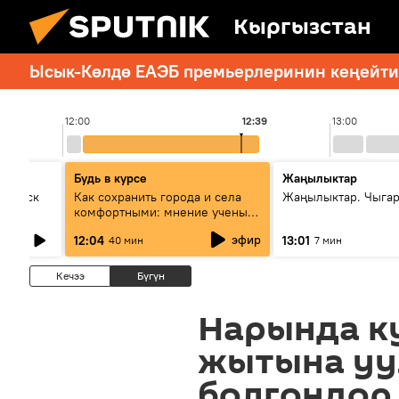
Кыргызстан
Ысык-Көлдө ЕАЭБ премьерлеринин кеңейтил
12:00
12:39
13:00
Будь в курсе
Жаңылыктар
Выпуск
Как сохранить города и села
Жаңылыктар. Чыга
комфортными: мнение ученых
Евразии
эфир
12:04
13:01
40 мин
7 мин
Кечээ
Бүгүн
Нарында к
жытына уу
болгондор