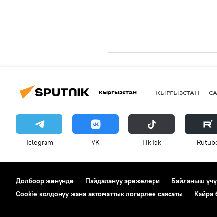
Кыргызстан
КЫРГЫЗСТАН
СА
Telegram
VK
ТikТоk
Rutub
Долбоор жөнүндө
Пайдалануу эрежелери
Байланыш үчү
Cookie колдонуу жана автоматтык логирлөө саясаты
Кайра