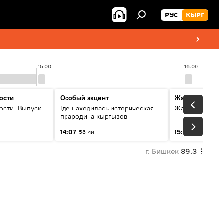
РУС
КЫРГ
15:00
16:00
ости
Особый акцент
Жаңылыктар
ости. Выпуск
Где находилась историческая
Жаңылыктар.
прародина кыргызов
14:07
15:01
53 мин
3 мин
г. Бишкек
89.3