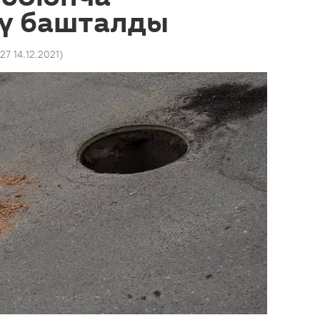
ү башталды
:27 14.12.2021
)