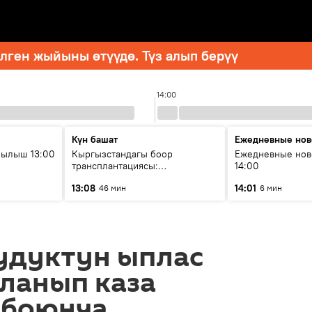
ген жыйыны өтүүдө. Түз алып берүү
14:00
Күн башат
Ежедневные нов
рылыш 13:00
Кыргызстандагы боор
Ежедневные нов
трансплантациясы:
14:00
жетишкендиктер жана өнүгүү
13:08
14:01
46 мин
6 мин
келечеги
удуктун ыплас
ланып каза
 боюнча