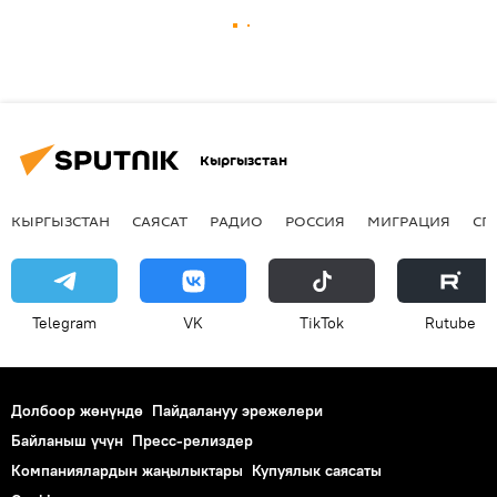
Кыргызстан
КЫРГЫЗСТАН
САЯСАТ
РАДИО
РОССИЯ
МИГРАЦИЯ
СП
Telegram
VK
ТikТоk
Rutube
Долбоор жөнүндө
Пайдалануу эрежелери
Байланыш үчүн
Пресс-релиздер
Компаниялардын жаңылыктары
Купуялык саясаты