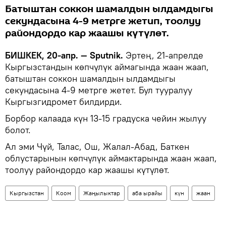
Батыштан соккон шамалдын ылдамдыгы
секундасына 4-9 метрге жетип, тоолуу
райондордо кар жаашы күтүлөт.
БИШКЕК, 20-апр. — Sputnik.
Эртең, 21-апрелде
Кыргызстандын көпчүлүк аймагында жаан жаап,
батыштан соккон шамалдын ылдамдыгы
секундасына 4-9 метрге жетет. Бул тууралуу
Кыргызгидромет билдирди.
Борбор калаада күн 13-15 градуска чейин жылуу
болот.
Ал эми Чүй, Талас, Ош, Жалал-Абад, Баткен
облустарынын көпчүлүк аймактарында жаан жаап,
тоолуу райондордо кар жаашы күтүлөт.
Кыргызстан
Коом
Жаңылыктар
аба ырайы
күн
жаан