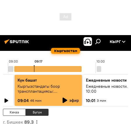
КЫРГ
Кыргызстан
09:00
09:17
10:00
Күн башат
Ежедневные новости
Кыргызстандагы боор
Ежедневные новости. 
трансплантациясы:
10:00
жетишкендиктер жана өнүгүү
эфир
09:04
10:01
46 мин
3 мин
келечеги
Кечээ
Бүгүн
г. Бишкек
89.3