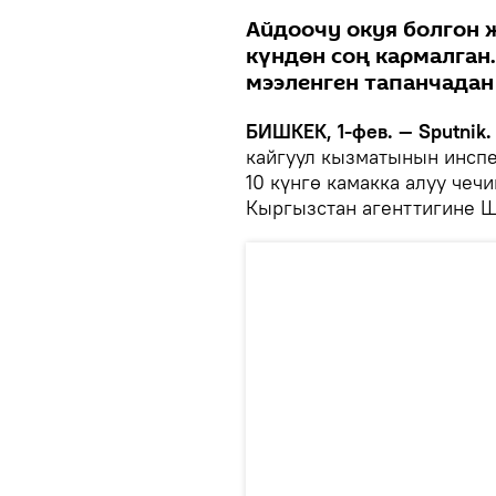
Айдоочу окуя болгон 
күндөн соң кармалган.
мээленген тапанчадан
БИШКЕК, 1-фев. — Sputnik.
кайгуул кызматынын инсп
10 күнгө камакка алуу чеч
Кыргызстан агенттигине 