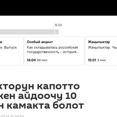
15:00
ти
Особый акцент
Жаңылыктар
и. Выпуск
Как складывалась российская
Жаңылыктар. Чы
государственность - история
России и геополитика Евразии
14:04
15:01
56 мин
3 мин
глазами аналитиков
кторун капотто
кен айдоочу 10
н камакта болот
:27 14.12.2021
)