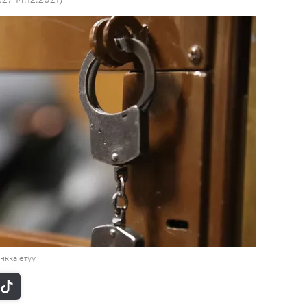
нкка өтүү