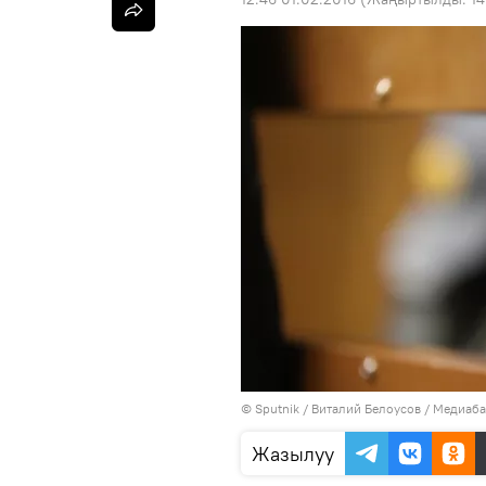
©
Sputnik
/ Виталий Белоусов
/
Медиаба
Жазылуу