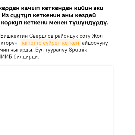
жерден качып кеткенден кийин эки
 Из суутуп кеткенин аны көздөй
 коркуп кеткени менен түшүндүрдү.
Бишкектин Свердлов райондук соту Жол
екторун
капотто сүйрөп кеткен
айдоочуну
имин чыгарды. Бул тууралуу Sputnik
ШИИБ билдирди.