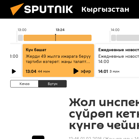
Кыргызстан
13:00
13:24
14:00
Күн башат
Ежедневные новос
ыш 13:00
Жерди 49 жылга ижарага берүү
Ежедневные новост
тартиби өзгөрөт: жаңы талаптар
14:00
эмнени көздөйт?
эфир
13:04
14:01
44 мин
3 мин
Кечээ
Бүгүн
Жол инспе
сүйрөп кет
күнгө чейи
12:46 01.02.2016
(Жаңыртылды:
14