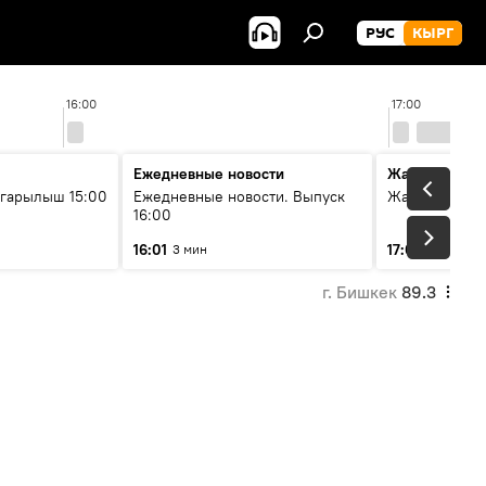
РУС
КЫРГ
16:00
17:00
Ежедневные новости
Жаңылыктар
гарылыш 15:00
Ежедневные новости. Выпуск
Жаңылыктар.
16:00
16:01
17:01
3 мин
3 мин
г. Бишкек
89.3