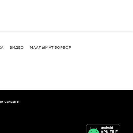
КА
ВИДЕО
МААЛЫМАТ БОРБОР
ык саясаты