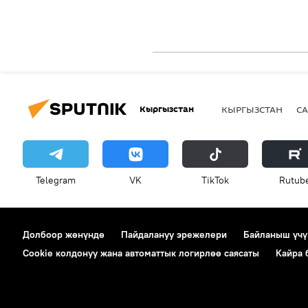
Кыргызстан
КЫРГЫЗСТАН
СА
Telegram
VK
ТikТоk
Rutub
Долбоор жөнүндө
Пайдалануу эрежелери
Байланыш үчү
Cookie колдонуу жана автоматтык логирлөө саясаты
Кайра