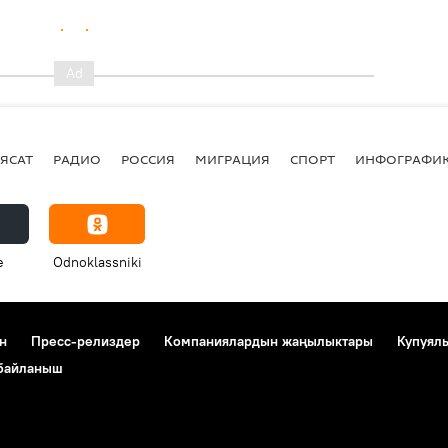
ЯСАТ
РАДИО
РОССИЯ
МИГРАЦИЯ
СПОРТ
ИНФОГРАФИ
e
Odnoklassniki
н
Пресс-релиздер
Компаниялардын жаңылыктары
Купуял
 байланыш