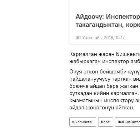
Айдоочу: Инспектор
такагандыктан, кор
30 Үчтүн айы 2016, 15:17
Кармалган жаран Бишкекти
жабыркаган инспектор амб
Окуя өткөн бейшемби күнү
пайдалануучусу тарткан в
боюнча айдап бара жаткан
суткадан кийин кармалган
кызматынын инспектору а
айдап жөнөгөнүн айткан.
Кыргызстан
Коом
Жаңылыкта