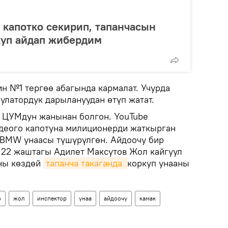
 капотко секирип, тапанчасын
куп айдап жибердим
н №1 тергөө абагында кармалат. Учурда
улатордук дарылануудан өтүп жатат.
 ЦУМдун жанынан болгон. YouTube
идеого капотуна милиционерди жаткырган
 BMW унаасы түшүрүлгөн. Айдоочу бир
. 22 жаштагы Адилет Максутов Жол кайгуул
ны көздөй
тапанча такаганда 
коркуп унааны
р
жол
инспектор
унаа
айдоочу
камак