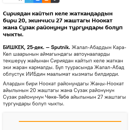
Сириядан кайтып келе жаткандардын
бири 20, экинчиси 27 жаштагы Ноокат
жана Сузак районунун тургундары болуп
чыкты.
БИШКЕК, 25-дек. — Sputnik.
Жалал-Абаддын Кара-
Көл шаарынын аймагындагы автоунааларды
текшерүү жайынан Сириядан кайтып келе жаткан
эки жаран кармалды. Бул туурасында Жалал-Абад
облустук ИИБдин маалымат кызматы билдирди.
Алардын бири Ноокат районундагы Жаңы-Ноокат
айылынын 20 жаштагы жана Сузак районунун
Сузак районунун Чөкө-Төбө айылынын 27 жаштагы
тургундары болуп чыкты.