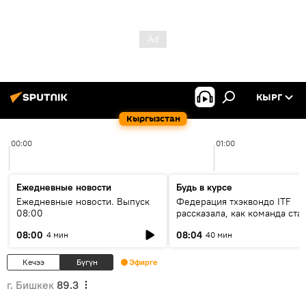
КЫРГ
Кыргызстан
00:00
01:00
Ежедневные новости
Будь в курсе
Ежедневные новости. Выпуск
Федерация тхэквондо ITF
08:00
рассказала, как команда ста
жертвой мошенников
08:00
08:04
4 мин
40 мин
Кечээ
Бүгүн
Эфирге
г. Бишкек
89.3