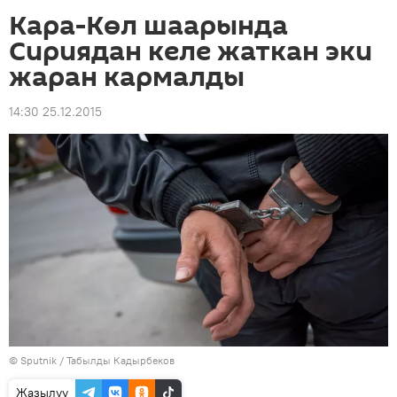
Кара-Көл шаарында
Сириядан келе жаткан эки
жаран кармалды
14:30 25.12.2015
©
Sputnik / Табылды Кадырбеков
Жазылуу