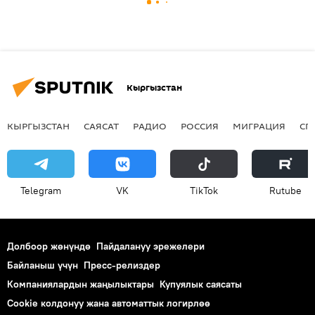
Кыргызстан
КЫРГЫЗСТАН
САЯСАТ
РАДИО
РОССИЯ
МИГРАЦИЯ
СП
Telegram
VK
ТikТоk
Rutube
Долбоор жөнүндө
Пайдалануу эрежелери
Байланыш үчүн
Пресс-релиздер
Компаниялардын жаңылыктары
Купуялык саясаты
Cookie колдонуу жана автоматтык логирлөө