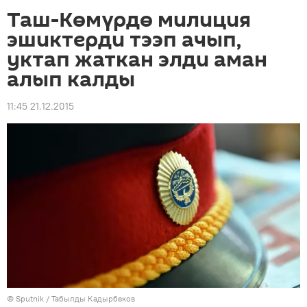
Таш-Көмүрдө милиция
эшиктерди тээп ачып,
уктап жаткан элди аман
алып калды
11:45 21.12.2015
©
Sputnik / Табылды Кадырбеков