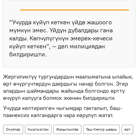
"Учурда күйүп кеткен үйдө жашоого
мүмкүн эмес. Үйдүн дубалдары гана
калды. Көпчүлүгүнүн эмерек-кечеси
күйүп кеткен", — деп милициядан
билдиришти.
Жергиликтүү тургундардын маалыматына ылайык,
өрт өчүргүчтөрдүн даярдыгы начар болгон. Эгер
алардын шаймандары жайында болгондо өрттү
өчүрүп калууга болмок экенин билдиришти.
Учурда келтирилген чыгымдар такталып, баш-
паанексиз калгандарга чара көрүлүп жатат.
Окуялар
Кыргызстан
Жаңылыктар
Таш-Көмүр шаары
өрт