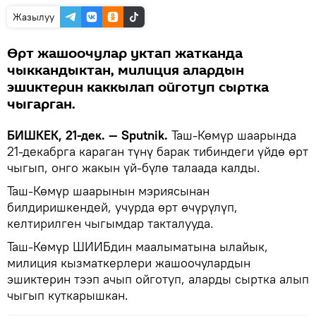
Жазылуу
Өрт жашоочулар уктап жатканда
чыккандыктан, милиция алардын
эшиктерин каккылап ойготуп сыртка
чыгарган.
БИШКЕК, 21-дек. — Sputnik.
Таш-Көмүр шаарында
21-декабрга караган түнү барак тибиндеги үйдө өрт
чыгып, онго жакын үй-бүлө талаада калды.
Таш-Көмүр шаарынын мэриясынан
билдиришкендей, учурда өрт өчүрүлүп,
келтирилген чыгымдар такталууда.
Таш-Көмүр ШИИБдин маалыматына ылайык,
милиция кызматкерлери жашоочулардын
эшиктерин тээп ачып ойготуп, аларды сыртка алып
чыгып куткарышкан.