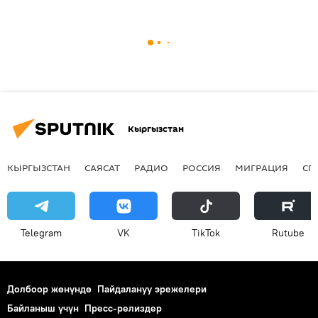
Кыргызстан
КЫРГЫЗСТАН
САЯСАТ
РАДИО
РОССИЯ
МИГРАЦИЯ
СП
Telegram
VK
ТikТоk
Rutube
Долбоор жөнүндө
Пайдалануу эрежелери
Байланыш үчүн
Пресс-релиздер