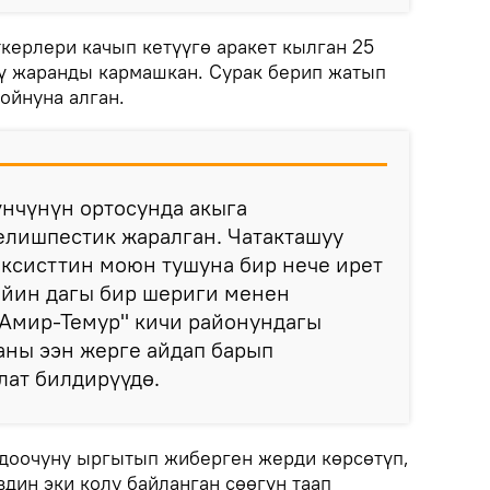
керлери качып кетүүгө аракет кылган 25
 жаранды кармашкан. Сурак берип жатып
ойнуна алган.
нчүнүн ортосунда акыга
елишпестик жаралган. Чатакташуу
ксисттин моюн тушуна бир нече ирет
ийин дагы бир шериги менен
"Амир-Темур" кичи районундагы
аны ээн жерге айдап барып
лат билдирүүдө.
доочуну ыргытып жиберген жерди көрсөтүп,
дин эки колу байланган сөөгүн таап