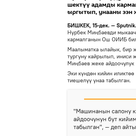
шектүү адамды кармаш
ыргытып, унааны ээн 
БИШКЕК, 15-дек. — Sputnik
Нурбек Миңбаевди мыкаа
кармалганын Ош ОИИБ би
Маалыматка ылайык, бир 
тургуну кайрылып, иниси 
Миңбаев жеке айдоочулук 
Эки күндөн кийин иликтөө
тиешелүү унаа табылган.
"Машинанын салону ка
айдоочунун бут кийи
табылган", — деп айт