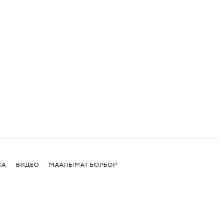
КА
ВИДЕО
МААЛЫМАТ БОРБОР