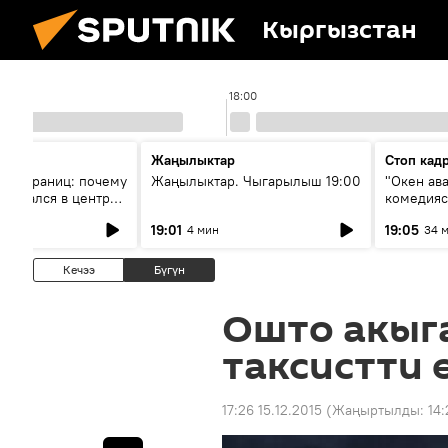
Кыргызстан
18:00
Жаңылыктар
Стоп кад
без границ: почему
Жаңылыктар. Чыгарылыш 19:00
"Окен ав
оказался в центре
комедия
знеса
19:01
19:05
4 мин
34 
Кечээ
Бүгүн
Ошто акыг
таксистти 
17:26 15.12.2015
(Жаңыртылды:
14: