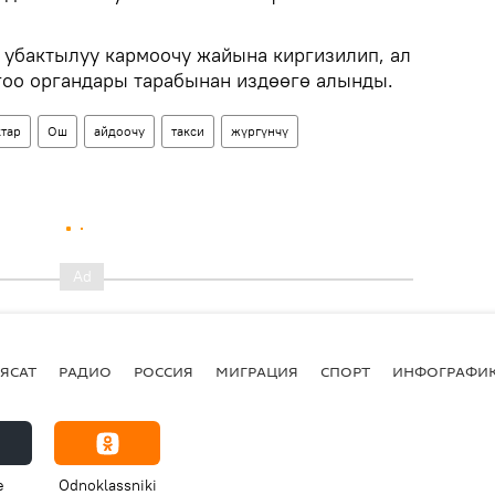
 убактылуу кармоочу жайына киргизилип, ал
гоо органдары тарабынан издөөгө алынды.
тар
Ош
айдоочу
такси
жүргүнчү
ЯСАТ
РАДИО
РОССИЯ
МИГРАЦИЯ
СПОРТ
ИНФОГРАФИ
e
Odnoklassniki