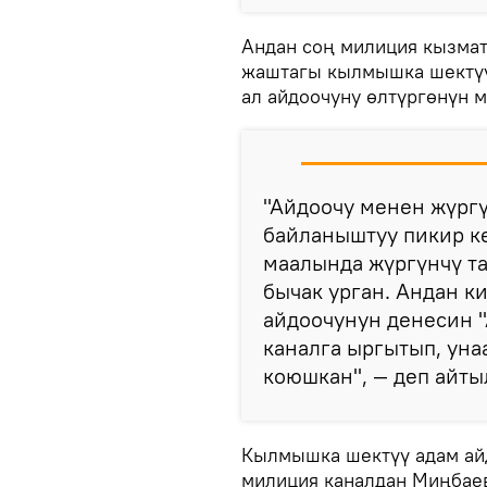
Андан соң милиция кызмат
жаштагы кылмышка шектүү
ал айдоочуну өлтүргөнүн м
"Айдоочу менен жүргү
байланыштуу пикир к
маалында жүргүнчү та
бычак урган. Андан к
айдоочунун денесин 
каналга ыргытып, уна
коюшкан", — деп айты
Кылмышка шектүү адам ай
милиция каналдан Миңбаев