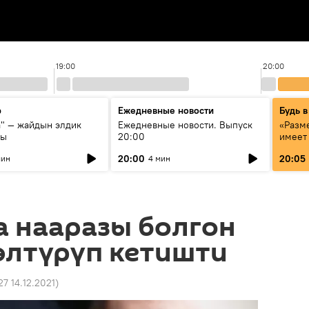
19:00
20:00
р
Ежедневные новости
Будь в
а" — жайдын элдик
Ежедневные новости. Выпуск
«Разме
сы
20:00
имеет
экспер
20:00
20:05
мин
4 мин
Росси
образ
а нааразы болгон
өлтүрүп кетишти
27 14.12.2021
)