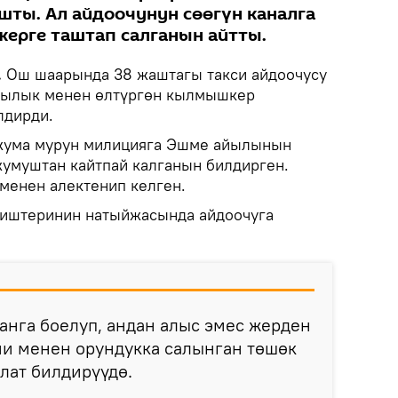
ты. Ал айдоочунун сөөгүн каналга
жерге таштап салганын айтты.
.
Ош шаарында 38 жаштагы такси айдоочусу
чылык менен өлтүргөн кылмышкер
лдирди.
жума мурун милицияга Эшме айылынын
жумуштан кайтпай калганын билдирген.
менен алектенип келген.
 иштеринин натыйжасында айдоочуга
нга боелуп, андан алыс эмес жерден
ми менен орундукка салынган төшөк
ылат билдирүүдө.