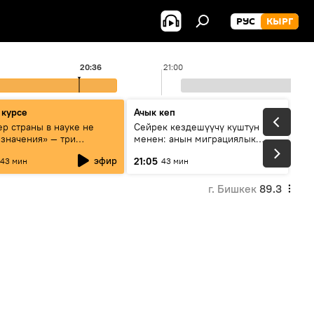
РУС
КЫРГ
20:36
21:00
 курсе
Ачык кеп
р страны в науке не
Сейрек кездешүүчү куштун изи
 значения» — три
менен: анын миграциялык
та о сотрудничестве
жолу эмнеден кабар берет?
эфир
21:05
43 мин
43 мин
и и Кыргызстана в
овании и исследованиях
г. Бишкек
89.3