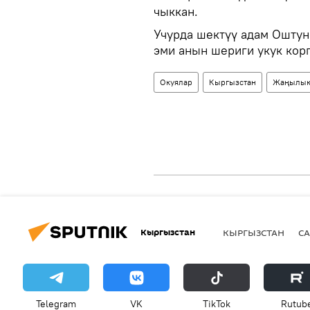
чыккан.
Учурда шектүү адам Оштун
эми анын шериги укук кор
Окуялар
Кыргызстан
Жаңылык
Кыргызстан
КЫРГЫЗСТАН
СА
Telegram
VK
ТikТоk
Rutub