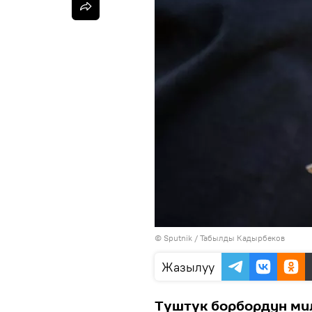
©
Sputnik / Табылды Кадырбеков
Жазылуу
Түштүк борбордун ми